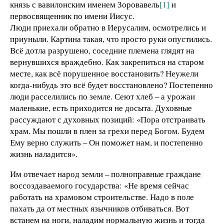
князь с вавилонским именем Зоровавель
[1]
и
первосвященник по имени Иисус.
Люди приехали обратно в Иерусалим, осмотрелись и
приуныли. Картина такая, что просто руки опустились.
Всё дотла разрушено, соседние племена глядят на
вернувшихся враждебно. Как закрепиться на старом
месте, как всё порушенное восстановить? Неужели
когда-нибудь это всё будет восстановлено? Постепенно
люди расселились по земле. Сеют хлеб – а урожаи
маленькие, есть приходится не досыта. Духовные
рассуждают с духовных позиций: «Пора отстраивать
храм. Мы пошли в плен за грехи перед Богом. Будем
Ему верно служить – Он поможет нам, и постепенно
жизнь наладится».
Им отвечает народ земли – полноправные граждане
воссоздаваемого государства: «Не время сейчас
работать на храмовом строительстве. Надо в поле
пахать да от местных язычников отбиваться. Вот
встанем на ноги, наладим нормальную жизнь и тогда