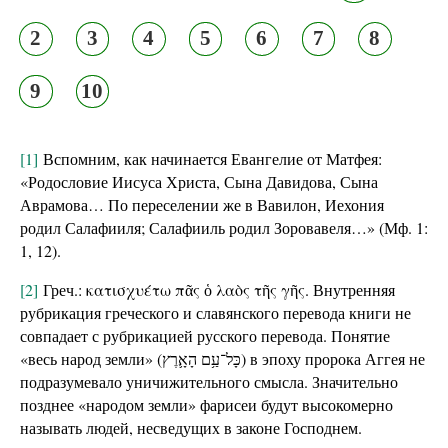
2
3
4
5
6
7
8
9
10
[1]
Вспомним, как начинается Евангелие от Матфея:
«Родословие Иисуса Христа, Сына Давидова, Сына
Аврамова… По переселении же в Вавилон, Иехония
родил Салафииля; Салафииль родил Зоровавеля…» (Мф. 1:
1, 12).
[2]
Греч.: κατισχυέτω πᾶς ὁ λαὸς τῆς γῆς. Внутренняя
рубрикация греческого и славянского перевода книги не
совпадает с рубрикацией русского перевода. Понятие
«весь народ земли» (כָּל־עַ֥ם הָאָ֛רֶץ) в эпоху пророка Аггея не
подразумевало уничижительного смысла. Значительно
позднее «народом земли» фарисеи будут высокомерно
называть людей, несведущих в законе Господнем.