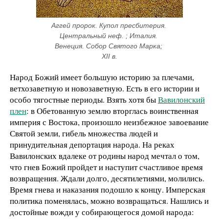
Аггей пророк. Купол пресбитерия. 
Центральный неф. ; Италия. 
Венеция. Собор Святого Марка; 
XII в.
Народ Божий имеет большую историю за плечами,
ветхозаветную и новозаветную. Есть в его истории и
особо тягостные периоды. Взять хотя бы
Вавилонский
плен
: в Обетованную землю вторглась воинственная
империя с Востока, произошло неизбежное завоевание
Святой земли, гибель множества людей и
принудительная депортация народа. На реках
Вавилонских вдалеке от родины народ мечтал о том,
что гнев Божий пройдет и наступит счастливое время
возвращения. Ждали долго, десятилетиями, молились.
Время гнева и наказания подошло к концу. Имперская
политика поменялась, можно возвращаться. Нашлись и
достойные вожди у собирающегося домой народа: