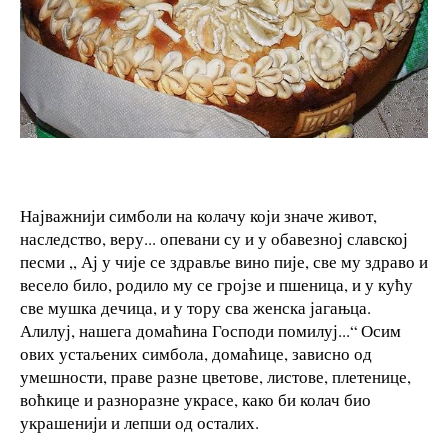
Најважнији симболи на колачу који значе живот,
наследство, веру... опевани су и у обавезној славској
песми ,, Ај у чије се здравље вино пије, све му здраво и
весело било, родило му се гројзе и пшеница, и у кућу
све мушка дечица, и у тору сва женска јагањца.
Алилуј, нашега домаћина Господи помилуј...“ Осим
ових устаљених симбола, домаћице, зависно од
умешности, праве разне цветове, листове, плетенице,
воћкице и разноразне украсе, како би колач био
украшенији и лепши од осталих.