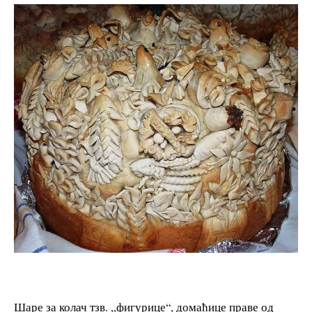
Шаре за колач тзв. ,,фигурице“, домаћице праве од