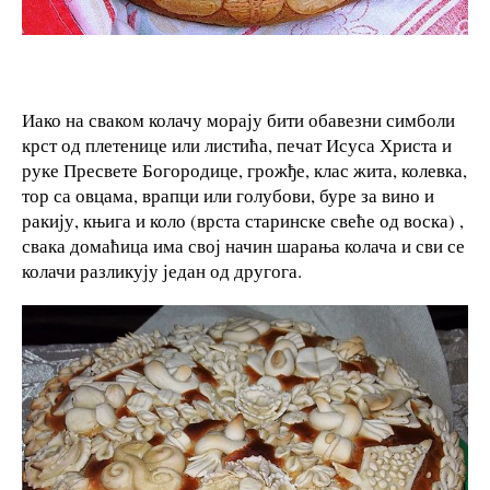
Иако на сваком колачу морају бити обавезни симболи
крст од плетенице или листића, печат Исуса Христа и
руке Пресвете Богородице, грожђе, клас жита, колевка,
тор са овцама, врапци или голубови, буре за вино и
ракију, књига и коло (врста старинске свеће од воска) ,
свака домаћица има свој начин шарања колача и сви се
колачи разликују један од другога.