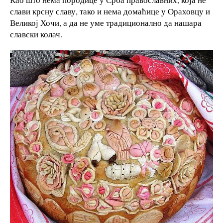
слави крсну славу, тако и нема домаћице у Ораховцу и
Великој Хочи, а да не уме традиционално да нашара
славски колач.