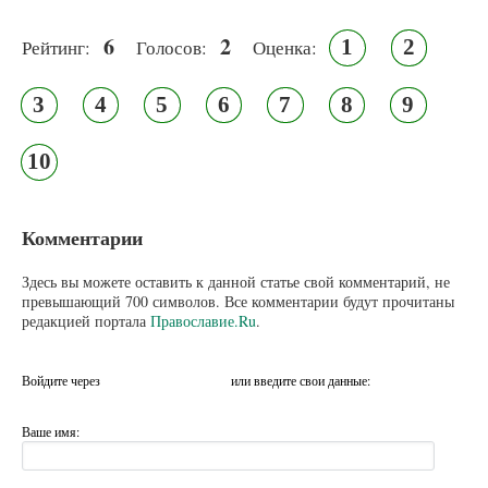
6
2
1
2
Рейтинг:
Голосов:
Оценка:
3
4
5
6
7
8
9
10
Комментарии
Здесь вы можете оставить к данной статье свой комментарий, не
превышающий 700 символов. Все комментарии будут прочитаны
редакцией портала
Православие.Ru
.
Войдите через
или введите свои данные:
Ваше имя: