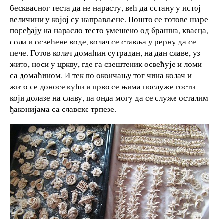
бесквасног теста да не нарасту, већ да остану у истој
величини у којој су направљене. Пошто се готове шаре
поређају на нарасло тесто умешено од брашна, квасца,
соли и освећене воде, колач се ставља у рерну да се
пече. Готов колач домаћин сутрадан, на дан славе, уз
жито, носи у цркву, где га свештеник освећује и ломи
са домаћином. И тек по окончању тог чина колач и
жито се доносе кући и прво се њима послуже гости
који долазе на славу, па онда могу да се служе осталим
ђаконијама са славске трпезе.