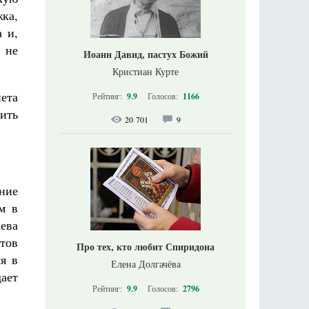
ка,
 и,
 не
Иоанн Давид, пастух Божий
Кристиан Курте
ета
Рейтинг:
9.9
Голосов:
1166
ить
20 701
9
ние
м в
ева
нтов
Про тех, кто любит Спиридона
ся в
Елена Долгачёва
ает
Рейтинг:
9.9
Голосов:
2796