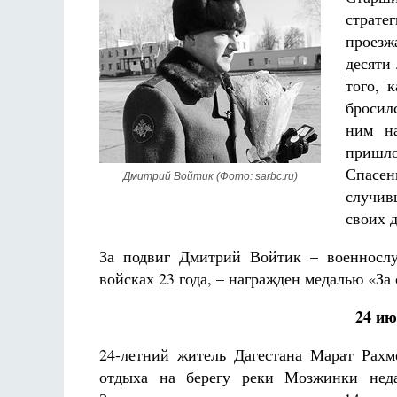
Фредерика де Грааф
страте
проезж
десяти
того, 
бросил
ним на
пришло
Спасен
Дмитрий Войтик (Фото: sarbc.ru)
случив
своих 
За подвиг Дмитрий Войтик – военносл
войсках 23 года, – награжден медалью «За
24 ию
24-летний житель Дагестана Марат Рахм
отдыха на берегу реки Мозжинки неда