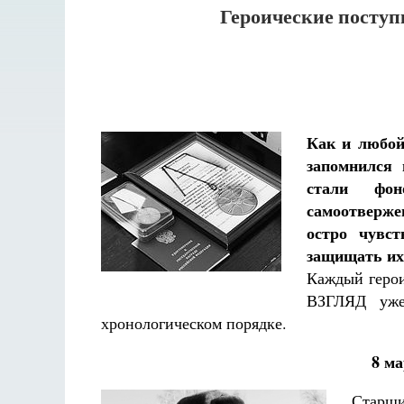
Героические поступ
Как и любой
запомнился
стали фо
самоотверже
остро чувс
защищать их 
Каждый герои
ВЗГЛЯД уже
хронологическом порядке.
8 м
Разлуки не будет
Старш