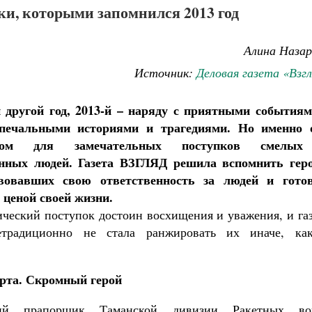
ки, которыми запомнился 2013 год
Алина Назар
Источник:
Деловая газета «Взг
 другой год, 2013-й – наряду с приятными событиям
 печальными историями и трагедиями. Но именно 
ном для замечательных поступков смелы
нных людей. Газета ВЗГЛЯД решила вспомнить геро
твовавших свою ответственность за людей и гото
ценой своей жизни.
ческий поступок достоин восхищения и уважения, и газ
традиционно не стала ранжировать их иначе, ка
арта. Скромный герой
Великомученик Георгий Победоносец. Н
святого
Роман Котов
ий прапорщик Таманской дивизии Ракетных во