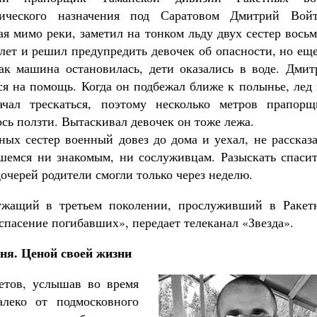
Как найти своё место в жизни
гического назначения под Саратовом Дмитрий Войт
Кирилл Мурышев
ая мимо реки, заметил на тонком льду двух сестер вось
 лет и решил предупредить девочек об опасности, но ещ
как машина остановилась, дети оказались в воде. Дмит
ся на помощь. Когда он подбежал ближе к полынье, лед
чал трескаться, поэтому несколько метров прапорщ
сь ползти. Вытаскивал девочек он тоже лежа.
ных сестер военный довез до дома и уехал, не рассказ
шемся ни знакомым, ни сослуживцам. Разыскать спасит
дочерей родители смогли только через неделю.
ужащий в третьем поколении, прослуживший в Ракет
 спасение погибавших», передает телеканал «Звезда».
ня. Ценой своей жизни
етов, услышав во время
леко от подмосковного