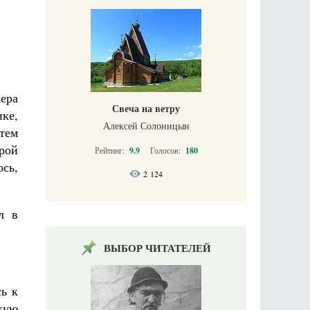
ера
Свеча на ветру
ке,
Алексей Солоницын
атем
рой
Рейтинг:
9.9
Голосов:
180
ось,
2 124
л в
ВЫБОР ЧИТАТЕЛЕЙ
ь к
кую