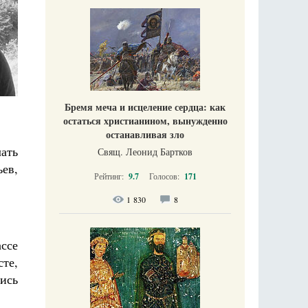
Бремя меча и исцеление сердца: как
остаться христианином, вынужденно
останавливая зло
ать
Свящ. Леонид Бартков
ьев,
Рейтинг:
9.7
Голосов:
171
1 830
8
ссе
те,
ись