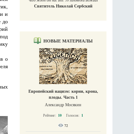
Чего ждет от нас Бог. 10 заповедей Божиих
ик,
Святитель Николай Сербский
ми и
е до
рий
 под
НОВЫЕ МАТЕРИАЛЫ
ику
ав о
еля
ных
Европейский нацизм: корни, крона,
плоды. Часть 1
Александр Мосякин
Рейтинг:
10
Голосов:
1
72