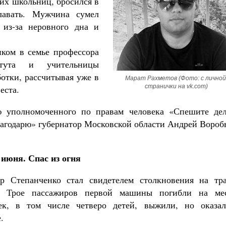
их школьниц, бросился в
лавать. Мужчина сумел
 из-за неровного дна и
ком в семье профессора
титута и учительницы
ботки, рассчитывая уже в
Марат Рахметов (Фото: с личной 
странички на vk.com)
еста.
ю уполномоченного по правам человека «Спешите дел
Благодарю» губернатор Московской области Андрей Вороб
 июня. Спас из огня
р Степанченко стал свидетелем столкновения на тра
. Трое пассажиров первой машины погибли на мес
ек, в том числе четверо детей, выжили, но оказал
.