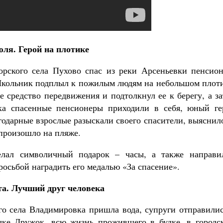
юля. Герой на плотике
рского села Пухово спас из реки Арсеньевки пенсион
Школьник подплыл к пожилым людям на небольшом плоти
е средство передвижения и подтолкнул ее к берегу, а з
а спасенные пенсионеры приходили в себя, юный ге
годарные взрослые разыскали своего спасители, выяснил
 произошло на пляже.
лал символичный подарок – часы, а также направи
осьбой наградить его медалью «За спасение».
та. Лучший друг человека
го села Владимировка пришла вода, супруги отправилис
чке Дружок, всю жизнь прожившего в будке, в городс