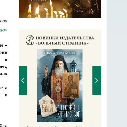
ова
ляд»
НОВИНКИ ИЗДАТЕЛЬСТВА
«ВОЛЬНЫЙ СТРАННИК»
и –
они
х и
ев,
вых
ета
к в
П
Е
аучись у
йск