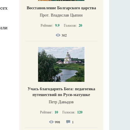
сех
Восстановление Болгарского царства
Прот. Владислав Цыпин
Рейтинг:
9.9
Голосов:
20
или
302
Учась благодарить Бога: педагогика
путешествий по Руси-матушке
Петр Давыдов
Рейтинг:
10
Голосов:
120
998
1