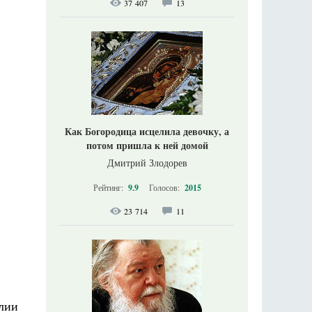
37 407
13
Как Богородица исцелила девочку, а
потом пришла к ней домой
Дмитрий Злодорев
Рейтинг:
9.9
Голосов:
2015
23 714
11
лии