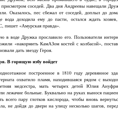
д присмотром соседей. Два дня Андреевы навещали Друж
ли. Оказалось, пес сбежал от соседей, доплыл до дома
е вода доходила ему до пасти, остался ждать хозяев,
С, пишет «Амурская правда».
ю в воде Дружка прославило его. Пользователи интерн
ожили «накормить КамАЗом костей с колбасой», постав
звали дать звезду Героя.
ря. В горящую избу войдет
 одноэтажное построенное в 1810 году деревянное зда
терната охватило пламя, находившаяся рядом с выходо
летняя медсестра, мать четырех детей Юлия Ануфри
были лежачие больные. Буквально на руках вынося пацие
ть всего пару глотков кислорода, чтобы вновь вернуть
а, не дойдя до двери на улицу несколько шагов, перед