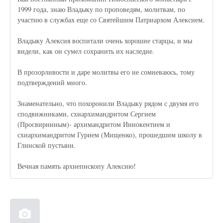
1999 года, знаю Владыку по проповедям, молитвам, по
участию в службах еще со Святейшим Патриархом Алексием.
Владыку Алексия воспитали очень хорошие старцы, и мы
видели, как он сумел сохранить их наследие.
В прозорливости и даре молитвы его не сомневаюсь, тому
подтверждений много.
Знаменательно, что похоронили Владыку рядом с двумя его
сподвижниками, схиархимандритом Сергием
(Просвирниным)- архимандритом Иннокентием и
схиархимандритом Гурием (Мищенко), прошедшим школу в
Глинской пустыни.
Вечная память архиепископу Алексию!