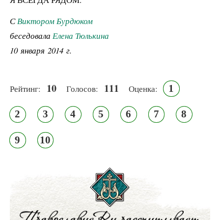
С
Виктором Бурдюком
беседовала
Елена Тюлькина
10 января 2014 г.
10
111
1
Рейтинг:
Голосов:
Оценка:
2
3
4
5
6
7
8
9
10