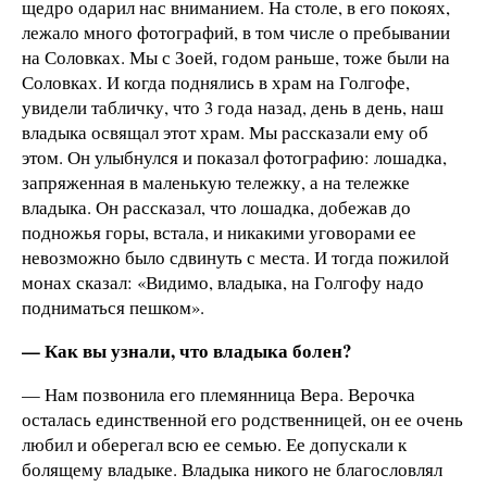
щедро одарил нас вниманием. На столе, в его покоях,
лежало много фотографий, в том числе о пребывании
на Соловках. Мы с Зоей, годом раньше, тоже были на
Соловках. И когда поднялись в храм на Голгофе,
увидели табличку, что 3 года назад, день в день, наш
владыка освящал этот храм. Мы рассказали ему об
этом. Он улыбнулся и показал фотографию: лошадка,
запряженная в маленькую тележку, а на тележке
владыка. Он рассказал, что лошадка, добежав до
подножья горы, встала, и никакими уговорами ее
невозможно было сдвинуть с места. И тогда пожилой
монах сказал: «Видимо, владыка, на Голгофу надо
подниматься пешком».
— Как вы узнали, что владыка болен?
— Нам позвонила его племянница Вера. Верочка
осталась единственной его родственницей, он ее очень
любил и оберегал всю ее семью. Ее допускали к
болящему владыке. Владыка никого не благословлял