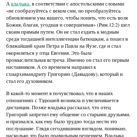
А
владыка
, в соответствии с апостольскими словами:
«не сообразуйтесь с веком сим, но преобразуйтесь
обновлением ума вашего, чтобы понять, что есть воля
Божия, благая, угодная и совершенная» (Рим.12:2) шел
своим прямым путем. Он не стал ездить к модным
среди тогдашней интеллигенции батюшкам, а пошел в
ближайший храм Петра и Павла на Яузе, где и стал
окормляться у отца Евгения. Это была
промыслительная встреча. Именно он стал его первым
наставником. А со временем направил к
схиархимандриту Григорию (Давыдову), который и
стал его духовником.
В какой-то момент я почувствовал, что в наших
отношениях с Тэдюшей возникла и увеличивается
дистанция. Позже владыка рассказал, что отец
Григорий запретил ему общение со старыми друзьями,
и признался, как ему было трудно тогда нести это
послушание. Глядя сегодняшним взглядом, понимаю,
насколько это было правильным решением. Владыка