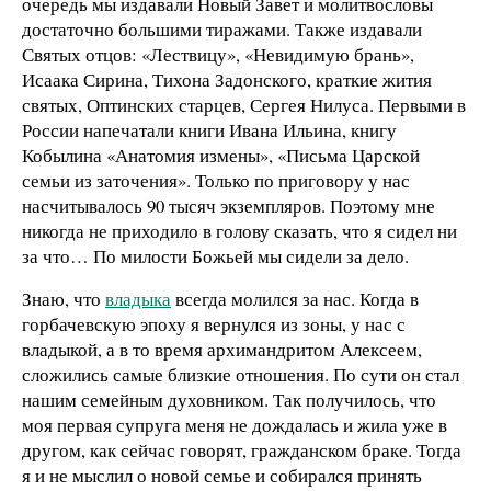
очередь мы издавали Новый Завет и молитвословы
достаточно большими тиражами. Также издавали
Святых отцов: «Лествицу», «Невидимую брань»,
Исаака Сирина, Тихона Задонского, краткие жития
святых, Оптинских старцев, Сергея Нилуса. Первыми в
России напечатали книги Ивана Ильина, книгу
Кобылина «Анатомия измены», «Письма Царской
семьи из заточения». Только по приговору у нас
насчитывалось 90 тысяч экземпляров. Поэтому мне
никогда не приходило в голову сказать, что я сидел ни
за что… По милости Божьей мы сидели за дело.
Знаю, что
владыка
всегда молился за нас. Когда в
горбачевскую эпоху я вернулся из зоны, у нас с
владыкой, а в то время архимандритом Алексеем,
сложились самые близкие отношения. По сути он стал
нашим семейным духовником. Так получилось, что
моя первая супруга меня не дождалась и жила уже в
другом, как сейчас говорят, гражданском браке. Тогда
я и не мыслил о новой семье и собирался принять