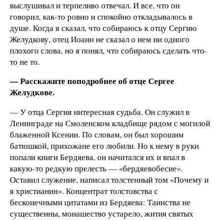
выслушивал и терпеливо отвечал. И все, что он
говорил, как-то ровно и спокойно откладывалось в
душе. Когда я сказал, что собираюсь к отцу Сергию
Желудкову, отец Иоанн не сказал о нем ни одного
плохого слова, но я понял, что собираюсь сделать что-
то не то.
— Расскажите поподробнее об отце Сергее
Желудкове.
— У отца Сергия интересная судьба. Он служил в
Ленинграде на Смоленском кладбище рядом с могилой
блаженной Ксении. По словам, он был хорошим
батюшкой, прихожане его любили. Но к нему в руки
попали книги Бердяева, он начитался их и впал в
какую-то редкую прелесть — «бердяевобесие».
Оставил служение, написал толстенный том «Почему и
я христианин». Концентрат толстовства с
бесконечными цитатами из Бердяева: Таинства не
существенны, монашество устарело, жития святых