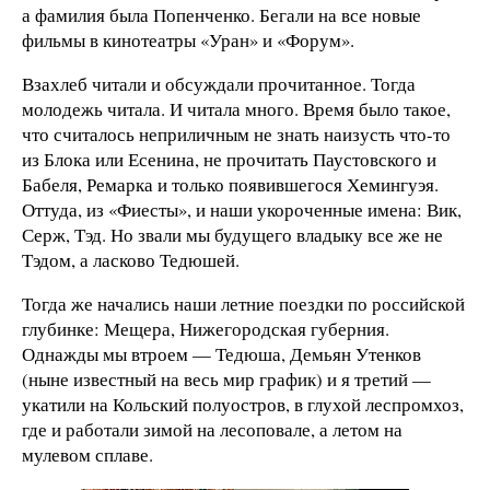
а фамилия была Попенченко. Бегали на все новые
фильмы в кинотеатры «Уран» и «Форум».
Взахлеб читали и обсуждали прочитанное. Тогда
молодежь читала. И читала много. Время было такое,
что считалось неприличным не знать наизусть что-то
из Блока или Есенина, не прочитать Паустовского и
Бабеля, Ремарка и только появившегося Хемингуэя.
Оттуда, из «Фиесты», и наши укороченные имена: Вик,
Серж, Тэд. Но звали мы будущего владыку все же не
Тэдом, а ласково Тедюшей.
Тогда же начались наши летние поездки по российской
глубинке: Мещера, Нижегородская губерния.
Однажды мы втроем — Тедюша, Демьян Утенков
(ныне известный на весь мир график) и я третий —
укатили на Кольский полуостров, в глухой леспромхоз,
где и работали зимой на лесоповале, а летом на
мулевом сплаве.