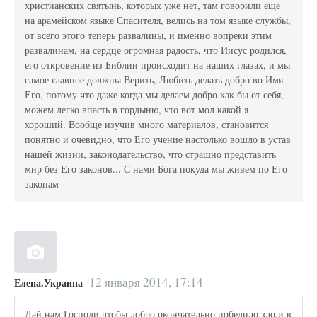
христианских святынь, которых уже нет, там говорили еще
на арамейском языке Спасителя, велись на том языке службы,
от всего этого теперь развалины, и именно вопреки этим
развалинам, на сердце огромная радость, что Иисус родился,
его откровение из Библии происходит на наших глазах, и мы
самое главное должны Верить, Любить делать добро во Имя
Его, потому что даже когда мы делаем добро как бы от себя,
можем легко впасть в гордыню, что вот мол какой я
хороший. Вообще изучив много материалов, становится
понятно и очевидно, что Его учение настолько вошло в устав
нашей жизни, законодательство, что страшно представить
мир без Его законов... С нами Бога покуда мы живем по Его
законам
12 января 2014, 17:14
Елена.Украина
Дай нам Господи,чтобы добро окончательно победило зло,и в