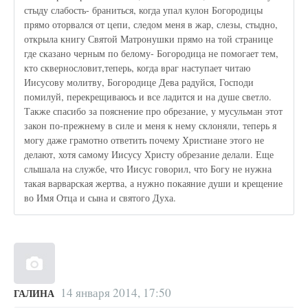
стыду слабость- браниться, когда упал кулон Богородицы
прямо оторвался от цепи, следом меня в жар, слезы, стыдно,
открыла книгу Святой Матронушки прямо на той странице
где сказано черным по белому- Богородица не помогает тем,
кто сквернословит,теперь, когда враг наступает читаю
Иисусову молитву, Богородице Дева радуйся, Господи
помилуй, перекрещиваюсь и все ладится и на душе светло.
Также спасибо за пояснение про обрезание, у мусульман этот
закон по-прежнему в силе и меня к нему склоняли, теперь я
могу даже грамотно ответить почему Христиане этого не
делают, хотя самому Иисусу Христу обрезание делали. Еще
слышала на службе, что Иисус говорил, что Богу не нужна
такая варварская жертва, а нужно покаяние души и крещение
во Имя Отца и сына и святого Духа.
14 января 2014, 17:50
ГАЛИНА