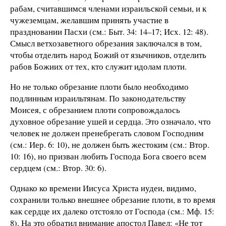
рабам, считавшимся членами израильской семьи, и к
чужеземцам, желавшим принять участие в
праздновании Пасхи (см.: Быт. 34: 14–17; Исх. 12: 48).
Смысл ветхозаветного обрезания заключался в том,
чтобы отделить народ Божий от язычников, отделить
рабов Божиих от тех, кто служит идолам плоти.
Но не только обрезание плоти было необходимо
подлинным израильтянам. По законодательству
Моисея, с обрезанием плоти сопровождалось
духовное обрезание ушей и сердца. Это означало, что
человек не должен пренебрегать словом Господним
(см.: Иер. 6: 10), не должен быть жестоким (см.: Втор.
10: 16), но призван любить Господа Бога своего всем
сердцем (см.: Втор. 30: 6).
Однако ко времени Иисуса Христа иудеи, видимо,
сохранили только внешнее обрезание плоти, в то время
как сердце их далеко отстояло от Господа (см.: Мф. 15:
8). На это обратил внимание апостол Павел: «Не тот