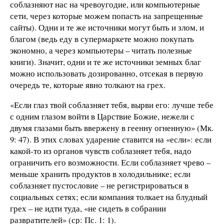
соблазняют нас на чревоугодие, или компьютерные
сети, через которые можем попасть на запрещенные
сайты). Одни и те же источники могут быть и злом, и
благом (ведь еду в супермаркете можно покупать
экономно, а через компьютеры – читать полезные
книги). Значит, одни и те же источники земных благ
можно использовать дозированно, отсекая в первую
очередь те, которые явно толкают на грех.
«Если глаз твой соблазняет тебя, вырви его: лучше тебе
с одним глазом войти в Царствие Божие, нежели с
двумя глазами быть ввержену в геенну огненную» (Мк.
9: 47). В этих словах ударение ставится на «если»: если
какой-то из органов чувств соблазняет тебя, надо
ограничить его возможности. Если соблазняет чрево –
меньше хранить продуктов в холодильнике; если
соблазняет пустословие – не регистрироваться в
социальных сетях; если компания толкает на блудный
грех – не идти туда, «не сидеть в собрании
развратителей» (ср: Пс. 1: 1).