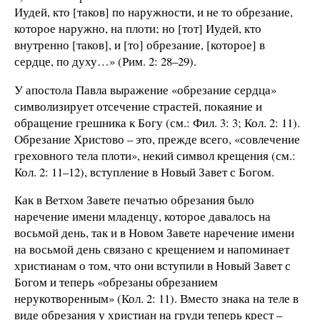
Иудей, кто [таков] по наружности, и не то обрезание,
которое наружно, на плоти; но [тот] Иудей, кто
внутренно [таков], и [то] обрезание, [которое] в
сердце, по духу…» (Рим. 2: 28–29).
У апостола Павла выражение «обрезание сердца»
символизирует отсечение страстей, покаяние и
обращение грешника к Богу (см.: Фил. 3: 3; Кол. 2: 11).
Обрезание Христово – это, прежде всего, «совлечение
греховного тела плоти», некий символ крещения (см.:
Кол. 2: 11–12), вступление в Новый Завет с Богом.
Как в Ветхом Завете печатью обрезания было
наречение имени младенцу, которое давалось на
восьмой день, так и в Новом Завете наречение имени
на восьмой день связано с крещением и напоминает
христианам о том, что они вступили в Новый Завет с
Богом и теперь «обрезаны обрезанием
нерукотворенным» (Кол. 2: 11). Вместо знака на теле в
виде обрезания у христиан на груди теперь крест –