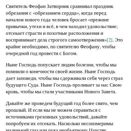
Святитель Феофан Затворник сравнивал праздник
обрезания с «обрезанием сердца», когда перед
началом нового года человек бросает «прежние
привычки, утехи и всё, в чем находил удовольствие;
отсекает страсти и похотные расположения и
воспринимает дела строгого самоотвержения»
[2]
. Это
крайне необходимо, по святителю Феофану, чтобы
очередной год провести с Богом.
Ныне Господь попускает людям болезни, чтобы мы
помнили о конечности своей жизни. Ныне Господь
дает заповеди, чтобы мы сдерживали себя через страх
будущего Суда. Ныне Господь проливает за нас Свою
кровь, чтобы мы стали участниками Нового Завета.
Давайте же проведем будущий год более свято, чем
прошлый. И если мы не можем справиться с
источниками греховных удовольствий, давайте
попробуем их отсекать. Насколько несоизмеримы
маленький глаз или рука необъятному Царству