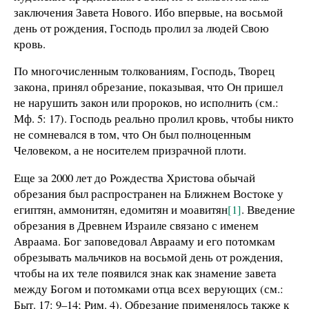
заключения Завета Нового. Ибо впервые, на восьмой
день от рождения, Господь пролил за людей Свою
кровь.
По многочисленным толкованиям, Господь, Творец
закона, принял обрезание, показывая, что Он пришел
не нарушить закон или пророков, но исполнить (см.:
Мф. 5: 17). Господь реально пролил кровь, чтобы никто
не сомневался в том, что Он был полноценным
Человеком, а не носителем призрачной плоти.
Еще за 2000 лет до Рождества Христова обычай
обрезания был распространен на Ближнем Востоке у
египтян, аммонитян, едомитян и моавитян
[1]
. Введение
обрезания в Древнем Израиле связано с именем
Авраама. Бог заповедовал Аврааму и его потомкам
обрезывать мальчиков на восьмой день от рождения,
чтобы на их теле появился знак как знамение завета
между Богом и потомками отца всех верующих (см.:
Быт. 17: 9–14; Рим. 4). Обрезание применялось также к