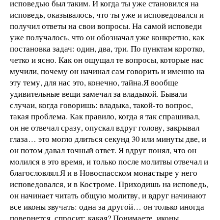
исповедью был таким. И когда ты уже становился на
исповедь, оказывалось, что ты уже и исповедовался и
получил ответы на свои вопросы. На самой исповеди
уже получалось, что он обозначал уже конкретно, как
постановка задач: один, два, три. По пунктам коротко,
четко и ясно. Как он ощущал те вопросы, которые нас
мучили, почему он начинал сам говорить и именно на
эту тему, для нас это, конечно, тайна.
Я вообще
удивительные вещи замечал за владыкой. Бывали
случаи, когда говоришь: владыка, такой-то вопрос,
такая проблема. Как правило, когда я так спрашивал,
он не отвечал сразу, опускал вдруг голову, закрывал
глаза… это могло длиться секунд 30 или минуты две, и
он потом давал точный ответ. Я вдруг понял, что он
молился в это время, и только после молитвы отвечал и
благословлял.
Я и в Новоспасском монастыре у него
исповедовался, и в Костроме. Приходишь на исповедь,
он начинает читать общую молитву, и вдруг начинают
все иконы звучать: одна за другой… он только иногда
повернется, спросит: какая? Понимаете, иконы