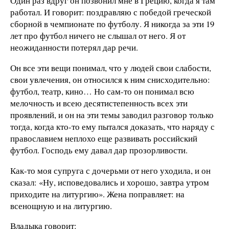
Один раз вдруг он позвонил мне в Грецию, когда я там
работал. И говорит: поздравляю с победой греческой
сборной в чемпионате по футболу. Я никогда за эти 19
лет про футбол ничего не слышал от него. Я от
неожиданности потерял дар речи.
Он все эти вещи понимал, что у людей свои слабости,
свои увлечения, он относился к ним снисходительно:
футбол, театр, кино… Но сам-то он понимал всю
мелочность и всею десятистепенность всех эти
проявлений, и он на эти темы заводил разговор только
тогда, когда кто-то ему пытался доказать, что наряду с
православием неплохо еще развивать российский
футбол. Господь ему давал дар прозорливости.
Как-то моя супруга с дочерьми от него уходила, и он
сказал: «Ну, исповедовались и хорошо, завтра утром
приходите на литургию». Жена поправляет: на
всенощную и на литургию.
Владыка говорит: