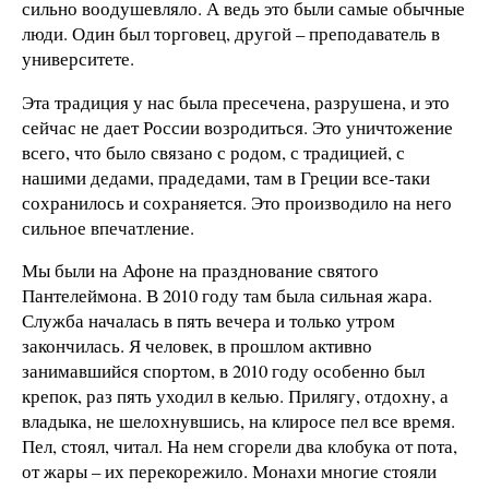
сильно воодушевляло. А ведь это были самые обычные
люди. Один был торговец, другой – преподаватель в
университете.
Эта традиция у нас была пресечена, разрушена, и это
сейчас не дает России возродиться. Это уничтожение
всего, что было связано с родом, с традицией, с
нашими дедами, прадедами, там в Греции все-таки
сохранилось и сохраняется. Это производило на него
сильное впечатление.
Мы были на Афоне на празднование святого
Пантелеймона. В 2010 году там была сильная жара.
Служба началась в пять вечера и только утром
закончилась. Я человек, в прошлом активно
занимавшийся спортом, в 2010 году особенно был
крепок, раз пять уходил в келью. Прилягу, отдохну, а
владыка, не шелохнувшись, на клиросе пел все время.
Пел, стоял, читал. На нем сгорели два клобука от пота,
от жары – их перекорежило. Монахи многие стояли