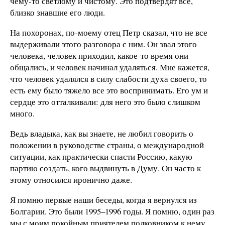
чему-то светлому и чистому. Это подтвердят все,
близко знавшие его люди.
На похоронах, по-моему отец Петр сказал, что не все
выдерживали этого разговора с ним. Он звал этого
человека, человек приходил, какое-то время они
общались, и человек начинал удаляться. Мне кажется,
что человек удалялся в силу слабости духа своего, то
есть ему было тяжело все это воспринимать. Его ум и
сердце это отталкивали: для него это было слишком
много.
Ведь владыка, как вы знаете, не любил говорить о
положении в руководстве страны, о международной
ситуации, как практически спасти Россию, какую
партию создать, кого выдвинуть в Думу. Он часто к
этому относился иронично даже.
Я помню первые наши беседы, когда я вернулся из
Болгарии. Это были 1995–1996 годы. Я помню, один раз
мы с моим покойным приятелем полковником к нему