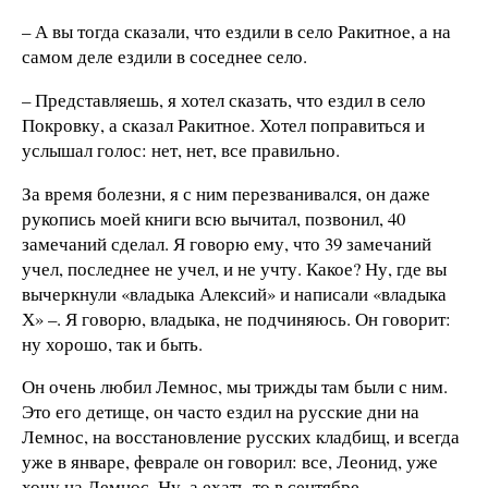
– А вы тогда сказали, что ездили в село Ракитное, а на
самом деле ездили в соседнее село.
– Представляешь, я хотел сказать, что ездил в село
Покровку, а сказал Ракитное. Хотел поправиться и
услышал голос: нет, нет, все правильно.
За время болезни, я с ним перезванивался, он даже
рукопись моей книги всю вычитал, позвонил, 40
замечаний сделал. Я говорю ему, что 39 замечаний
учел, последнее не учел, и не учту. Какое? Ну, где вы
вычеркнули «владыка Алексий» и написали «владыка
Х» –. Я говорю, владыка, не подчиняюсь. Он говорит:
ну хорошо, так и быть.
Он очень любил Лемнос, мы трижды там были с ним.
Это его детище, он часто ездил на русские дни на
Лемнос, на восстановление русских кладбищ, и всегда
уже в январе, феврале он говорил: все, Леонид, уже
хочу на Лемнос. Ну, а ехать-то в сентябре.