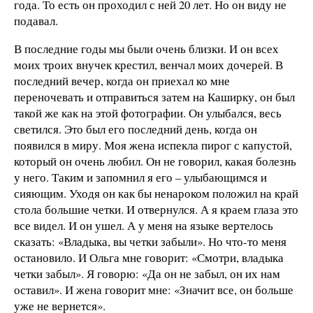
года. То есть он проходил с ней 20 лет. Но он виду не
подавал.
В последние годы мы были очень близки. И он всех
моих троих внучек крестил, венчал моих дочерей. В
последний вечер, когда он приехал ко мне
переночевать и отправиться затем на Каширку, он был
такой же как на этой фотографии. Он улыбался, весь
светился. Это был его последний день, когда он
появился в миру. Моя жена испекла пирог с капустой,
который он очень любил. Он не говорил, какая болезнь
у него. Таким и запомнил я его – улыбающимся и
сияющим. Уходя он как бы ненароком положил на край
стола большие четки. И отвернулся. А я краем глаза это
все видел. И он ушел. А у меня на языке вертелось
сказать: «Владыка, вы четки забыли». Но что-то меня
остановило. И Ольга мне говорит: «Смотри, владыка
четки забыл». Я говорю: «Да он не забыл, он их нам
оставил». И жена говорит мне: «Значит все, он больше
уже не вернется».