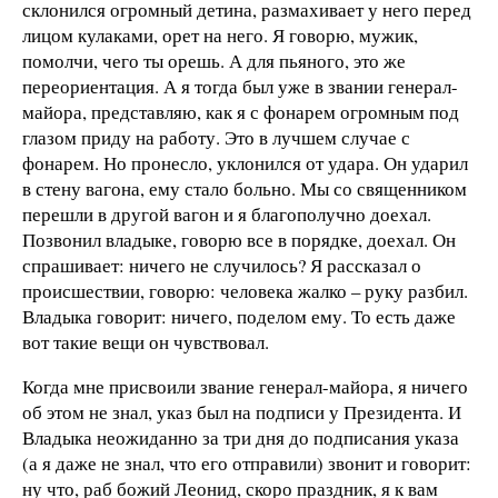
склонился огромный детина, размахивает у него перед
лицом кулаками, орет на него. Я говорю, мужик,
помолчи, чего ты орешь. А для пьяного, это же
переориентация. А я тогда был уже в звании генерал-
майора, представляю, как я с фонарем огромным под
глазом приду на работу. Это в лучшем случае с
фонарем. Но пронесло, уклонился от удара. Он ударил
в стену вагона, ему стало больно. Мы со священником
перешли в другой вагон и я благополучно доехал.
Позвонил владыке, говорю все в порядке, доехал. Он
спрашивает: ничего не случилось? Я рассказал о
происшествии, говорю: человека жалко – руку разбил.
Владыка говорит: ничего, поделом ему. То есть даже
вот такие вещи он чувствовал.
Когда мне присвоили звание генерал-майора, я ничего
об этом не знал, указ был на подписи у Президента. И
Владыка неожиданно за три дня до подписания указа
(а я даже не знал, что его отправили) звонит и говорит:
ну что, раб божий Леонид, скоро праздник, я к вам