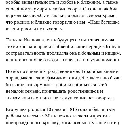
особая внимательность и любовь к ближним, а также
способность умирять любые ссоры. Он очень любил
церковные службы и так часто бывал в своем храме,
что родные и близкие говорили о нем: «Наш батюшка
из епитрахили не выходит».
Татьяна Ивановна, мать будущего святителя, имела
тихий кроткий нрав и любвеобильное сердце. Особую
сострадательность проявляла она к больным и нищим,
и никто из них не отходил от нее, не получив помощи.
По воспоминаниям родственников, Говоровы вполне
оправдывали свою фамилию: они действительно были
большие «говоруны» – любили собираться всей
немалой семьей, приглашать родственников и
знакомых и вести долгие, задушевные разговоры…
Егорушка родился 10 января 1815 года и был пя­тым
ребенком в семье. Мать нежно ласкала и кре­стила
новорожденного крошку, когда в комнату за­шел отец.