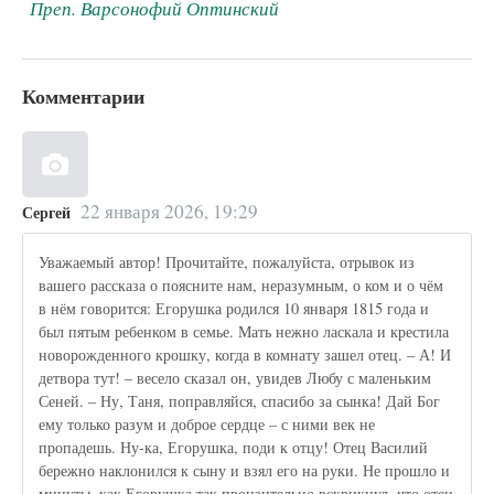
Преп. Варсонофий Оптинский
Комментарии
22 января 2026, 19:29
Сергей
Уважаемый автор! Прочитайте, пожалуйста, отрывок из
вашего рассказа о поясните нам, неразумным, о ком и о чём
в нём говорится: Егорушка родился 10 января 1815 года и
был пя­тым ребенком в семье. Мать нежно ласкала и кре­стила
новорожденного крошку, когда в комнату за­шел отец. – А! И
детвора тут! – весело сказал он, увидев Любу с маленьким
Сеней. – Ну, Таня, поправляйся, спасибо за сынка! Дай Бог
ему только разум и доброе сердце – с ними век не
пропадешь. Ну-ка, Егорушка, поди к отцу! Отец Василий
бережно наклонился к сыну и взял его на руки. Не прошло и
минуты, как Егорушка так пронзительно вскрикнул, что отец