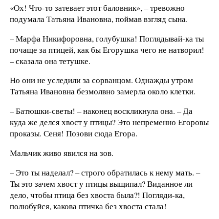
«Ох! Что-то затевает этот баловник», – тревожно
подумала Татьяна Ивановна, поймав взгляд сына.
– Марфа Никифоровна, голубушка! Поглядывай-ка ты
почаще за птицей, как бы Егорушка чего не натворил!
– сказала она тетушке.
Но они не уследили за сорванцом. Однажды утром
Татьяна Ивановна безмолвно замерла около клетки.
– Батюшки-светы! – наконец воскликнула она. – Да
куда же делся хвост у птицы? Это непременно Егоровы
проказы. Сеня! Позови сюда Егора.
Мальчик живо явился на зов.
– Это ты наделал? – строго обратилась к нему мать. –
Ты это зачем хвост у птицы выщипал? Виданное ли
дело, чтобы птица без хвоста была?! Погляди-ка,
полюбуйся, какова птичка без хвоста стала!