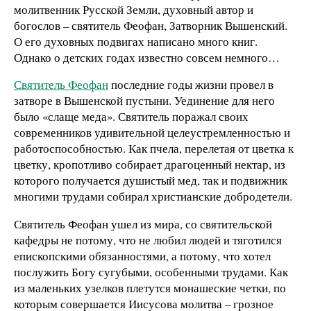
молитвенник Русской Земли, духовный автор и
богослов – святитель Феофан, Затворник Вышенский.
О его духовных подвигах написано много книг.
Однако о детских годах известно совсем немного…
Святитель Феофан
последние годы жизни провел в
затворе в Вышенской пустыни. Уединение для него
было «слаще меда». Святитель поражал своих
современников удивительной целеустремленностью и
работоспособностью. Как пчела, перелетая от цветка к
цветку, кропотливо собирает драгоценный нектар, из
которого получается душистый мед, так и подвижник
многими трудами собирал христианские добродетели.
Святитель Феофан ушел из мира, со святительской
кафедры не потому, что не любил людей и тяготился
епископскими обязанностями, а потому, что хотел
послужить Богу сугубыми, особенными трудами. Как
из маленьких узелков плетутся монашеские четки, по
которым совершается Иисусова молитва – грозное