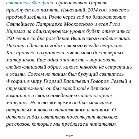
святителя Феофана
, Православная Церковь
празднует его память. Нынешний, 2014 год, является
предъюбилейным. Ровно через год по благословению
Святейшего Патриарха Московского и всея Руси
Кирилла на общецерковном уровне будет отмечаться
200-летие со дня рождения Вышенского подвижника.
Писать о детских годах святого всегда непросто.
Как правило, сохранилось очень мало достоверных
материалов. Еще одна опасность – нарисовать
елейно-слащавый образ, какого никогда не встретишь
в жизни. Совсем не таким был будущий святитель
Феофан, в миру Георгий Васильевич Говоров. Резвый и
стремительный, он был заводилой в детских
компаниях и своим поведением часто огорчал
матушку. Но в то же время он был мальчиком,
открытым к новым впечатлениям и знаниям. О
детских годах святителя повествуют несколько
рассказов, которые мы предлагаем читателям.
***