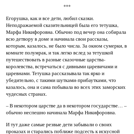
***
Егорушка, как и все дети, любил сказки.
Неподражаемой сказитель­ницей была его тетушка,
Марфа Никифоровна. Обычно под вечер она собирала
всю детвору в доме и начинала свои рассказы,
которым, казалось, не было числа. За окном сумерки, в
комнате полумрак, и так легко вслед за тетушкой
путешествовать в разные сказочные царства-
королевства, встречаться с дивными царевичами и
царевнами. Тетушка рассказывала так ярко и
убедительно, с такими шутками-прибаутками, что
казалось, она и сама побывала во всех этих заморских
чудесных странах.
– В некотором царстве да в некотором государстве… –
обычно неспешно начинала Марфа Никифоровна.
И тут даже самые резвые дети забы­вали о своих
проказах и старались поближе подсесть к искусной