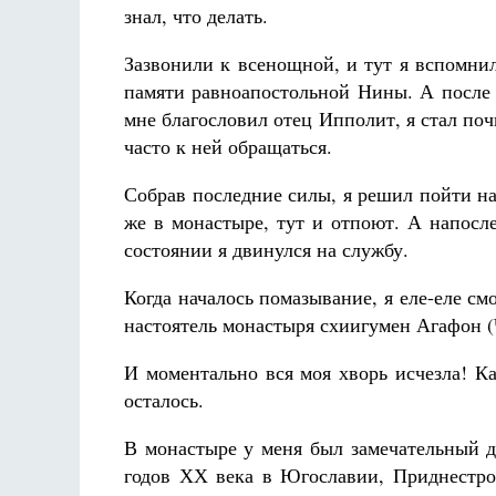
знал, что делать.
Зазвонили к всенощной, и тут я вспомнил
памяти равноапостольной Нины. А после т
мне благословил отец Ипполит, я стал поч
часто к ней обращаться.
Разлуки не будет
Собрав последние силы, я решил пойти на
Фредерика де Грааф
же в монастыре, тут и отпоют. А напосл
состоянии я двинулся на службу.
Когда началось помазывание, я еле-еле с
настоятель монастыря схиигумен Агафон (
И моментально вся моя хворь исчезла! Ка
осталось.
В монастыре у меня был замечательный д
годов ХХ века в Югославии, Приднестро