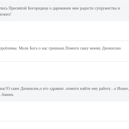
лись Пресвятой Богородице о даровании мне радости супружества и
лизких!
 проблемы. Моли Бога о нас грешных.Помоги сыну моему Дионисию
нас!О сыне Дионисии,о его здравии..помоги найти ему работу...о Иоане
и..Аминь