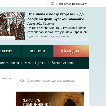
Подписаться на рассылку
От «Слова о полку Игореве» – до
селфи на фоне русской классики
Александр Ужанков
Русская литература, как и культура в целом,
сотериологическая, это учение о Страшном
суде, о спасении души, смысле
человеческого бытия.
ЕННИКУ
НОВОСТИ
МЕДИА
благочестия
|
Жизнь Церкви
|
Богослужение
спечатать