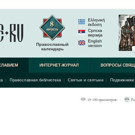
Ελληνική
έκδοση
Српска
верзиjа
English
Православный
version
календарь
СЛАВИЕМ
ИНТЕРНЕТ-ЖУРНАЛ
ВОПРОСЫ СВЯЩ
ка
|
Православная библиотека
|
Святые и святыни
|
Подвижники 
19 190 просмотров
Ра