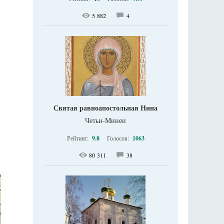
5 882
4
Святая равноапостольная Нина
Четьи-Минеи
Рейтинг:
9.8
Голосов:
1063
80 311
38