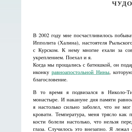
ЧУД
В 2002 году мне посчастливилось побыва
Ипполита (Халина), настоятеля Рыльског
с Курском. К нему многие ехали за со
укреплением. Поехал и я.
Когда мы прощались с батюшкой, он под
иконку
равноапостольной Нины
, котору
благословение.
В то время я подвизался в Николо-Т
монастыре. И накануне дня памяти равн
я настолько сильно заболел, что не мог
кровати. Температура, меня трясло как п
кости болели настолько, что нельзя пере
глаза. Случилось это внезапно. Я лежал 