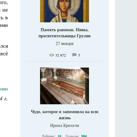
ого,
й не
сь в
ними
Память равноап. Нины,
просветительницы Грузии
27 января
ился
 всё
32 872
5
нко
4 г.
Чудо, которое я запомнила на всю
жизнь
Ирина Крихели
Рейтинг:
10
Голосов:
984