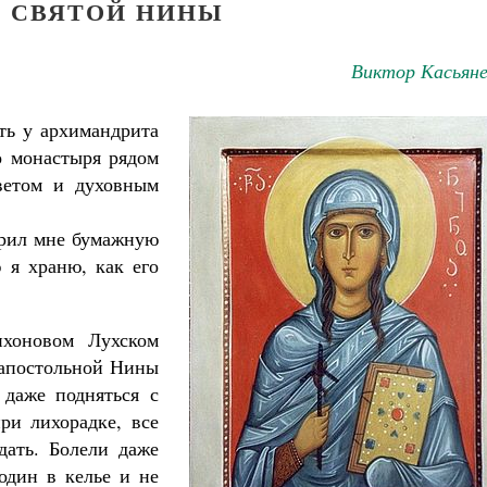
О СВЯТОЙ НИНЫ
Виктор Касьяне
ть у архимандрита
о монастыря рядом
ветом и духовным
арил мне бумажную
ю я храню, как его
ихоновом Лухском
оапостольной Нины
 даже подняться с
ри лихорадке, все
дать. Болели даже
один в келье и не