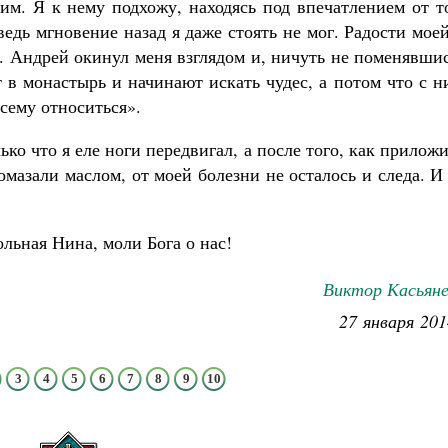
им. Я к нему подхожу, находясь под впечатлением от т
ведь мгновение назад я даже стоять не мог. Радости мое
ю. Андрей окинул меня взглядом и, ничуть не поменявши
 в монастырь и начинают искать чудес, а потом что с 
сему относиться».
ко что я еле ноги передвигал, а после того, как прилож
мазали маслом, от моей болезни не осталось и следа. И
льная Нина, моли Бога о нас!
Виктор Касьяне
27 января 201
3
4
5
6
7
8
9
10