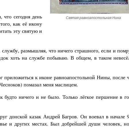
, что сегодня день
Святая равноапостольная Нина
ого, как её икону
итать эту святую и
Великомученик Георгий Победоносец. Н
святого
Роман Котов
 службу, размышляя, что ничего страшного, если и помр
Как найти своё место в жизни
Кирилл Мурышев
едок хоть на службе побываю. В общем, в таком невесё
мог приложиться к иконе равноапостольной Нины, после 
Чесноков) помазал меня маслицем.
к будто ничего и не было. Только лёгкое першение в г
руг донской казак Андрей Багров. Он воевал в начале 
вье и других местах. Был добрейшей души человек, но