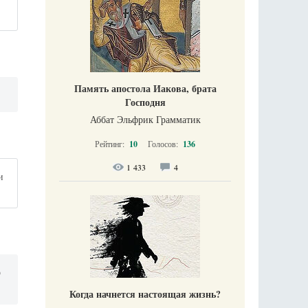
Память апостола Иакова, брата
Господня
Аббат Эльфрик Грамматик
Рейтинг:
10
Голосов:
136
1 433
4
и
о
Когда начнется настоящая жизнь?