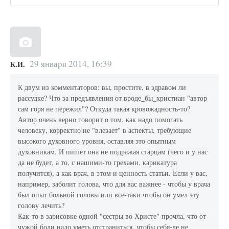
29 января 2014, 16:39
К.И.
К двум из комментаторов: вы, простите, в здравом ли
рассудке? Что за предъявления от вроде_бы_христиан "автор
сам горя не пережил"? Откуда такая кровожадность-то?
Автор очень верно говорит о том, как надо помогать
человеку, корректно не "влезает" в аспекты, требующие
высокого духовного уровня, оставляя это опытным
духовникам. И пишет она не подражая старцам (чего и у нас
да не будет, а то, с нашими-то грехами, карикатура
получится), а как врач, в этом и ценность статьи. Если у вас,
например, заболит голова, что для вас важнее - чтобы у врача
был опыт больной головы или все-таки чтобы он умел эту
голову лечить?
Как-то в зарисовке одной "сестры во Христе" прочла, что от
чужой боли надо уметь отстраниться, чтобы себя-де не