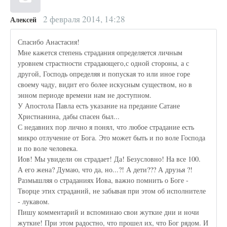
2 февраля 2014, 14:28
Алексей
Спасибо Анастасия!
Мне кажется степень страдания определяется личным
уровнем страстности страдающего,с одной стороны, а с
другой, Господь определяя и попуская то или иное горе
своему чаду, видит его более искусным существом, но в
энном периоде времени нам не доступном.
У Апостола Павла есть указание на предание Сатане
Христианина, дабы спасен был...
С недавних пор лично я понял, что любое страдание есть
микро отлучение от Бога. Это может быть и по воле Господа
и по воле человека.
Иов! Мы увидели он страдает! Да! Безусловно! На все 100.
А его жена? Думаю, что да, но...?! А дети??? А друзья ?!
Размышляя о страданиях Иова, важно помнить о Боге -
Творце этих страданий, не забывая при этом об исполнителе
- лукавом.
Пишу комментарий и вспоминаю свои жуткие дни и ночи
жуткие! При этом радостно, что прошел их, что Бог рядом. И