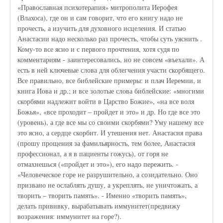
«Православная психотерапия» митрополита Иерофея
(Влахоса), где он и сам говорит, что его книгу надо не
прочесть, а изучить для духовного исцеления. И статью
Анастасии надо несколько раз прочесть, чтобы суть уяснить .
Кому-то все ясно и с первого прочтения, хотя судя по
комментариям - заинтересовались, но не совсем «въехали». А
есть в ней ключевые слова для облегчения участи скорбящего.
Все правильно, все библейские примеры: и плач Иеремии, и
книга Иова и др.; и все золотые слова библейские: «многими
скорбями надлежит войти в Царство Божие», «на все воля
Божья», «все проходит – пройдет и это» и др. Но где все это
(уровень), а где все мы со своими скорбями? Уму нашему все
это ясно, а сердце скорбит. И утешения нет. Анастасия права
(прошу прощения за фамильярность, тем более, Анастасия
профессионал, а я в пациенты гожусь), от горя не
отмахнешься («пройдет и это»), его надо пережить. -
«Человеческое горе не разрушительно, а созидательно. Оно
призвано не ослаблять душу, а укреплять, не уничтожать, а
творить – творить память». - Именно «творить память»,
делать прививку, вырабатывать иммунитет(предвижу
возражения: иммунитет на горе?).