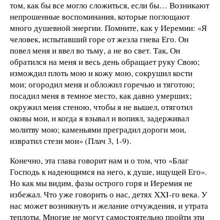
том, как бы все могло сложиться, если бы… Возникают
непрошенные воспоминания, которые поглощают
много душевной энергии. Помните, как у Иеремии: «Я
человек, испытавший горе от жезла гнева Его. Он
повел меня и ввел во тьму, а не во свет. Так, Он
обратился на меня и весь день обращает руку Свою;
измождил плоть мою и кожу мою, сокрушил кости
мои; огородил меня и обложил горечью и тяготою;
посадил меня в темное место, как давно умерших;
окружил меня стеною, чтобы я не вышел, отяготил
оковы мои, и когда я взывал и вопиял, задерживал
молитву мою; каменьями преградил дороги мои,
извратил стези мои» (Плач 3, 1-9).
Конечно, эта глава говорит нам и о том, что «Благ
Господь к надеющимся на него, к душе, ищущей Его».
Но как мы видим, фазы острого горя и Иеремия не
избежал. Что уже говорить о нас, детях XXI-го века. У
нас может возникнуть и желание отчуждения, и утрата
теплоты. Многие не могут самостоятельно пройти эти