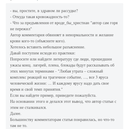
- вы, простите, в здравом ли рассудке?
- Откуда такая кровожадность-то?
- Что за предъявления от вроде_бы_христиан "автор сам горя
не пережил"
Автор комментария обвиняет в ненормальности и желание
крови кого-то (объясните кого).
Хотелось вставить небольшое разъяснение.
Давай поступим исходя из практики:
Попросите или найдите литературу где люди, прошедшии
ужасы конц. лагерей, плена, блокады будут рассказывать об
этих минутах терминами - "Любая утрата – сложный
комплекс реакций на трагичное событие, ..., все 3 яруса
человеческой жизни: ... И каждому ярусу надо дать свое
время и свой темп принятия."
Если вы найдете пример, приведите пожалуйста.
На основании этого и делался этот вывод, что автор статьи с
этим не сталкивался.
Далее.
Большинству комментаторам статья понравилась, но что-то
там не то.