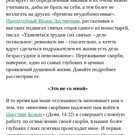
учитывать, дабы не брать на себя, а тем более не
возлагать на других «бремена неудобоносимые».
Преподобный Иоанн Лествичник
, рассказывая о
высоких подвигах святых отцов одного из монастырей,
писал: «Удивляться трудам сих святых – дело
похвальное; ревновать им – спасительно, а хотеть
вдруг сделаться подражателем их жизни есть дело
безрассудное и невозможное». Переживание скорби,
наверное, одно из самых глубоких и ценных
проявлений душевной жизни. Давайте подробнее
рассмотрим ее.
«Это не со мной»
В то время как наше осознанность напоминает нам о
том, что «многими скорбями надлежит нам войти в
Царствие Божие
» (Деян. 14:22) и совершает сложную
работу по осмыслению своей скорби, в наших более
глубоких слоях психики происходит иное. И первая
естественная реакция – шок и оцепенение. Он может