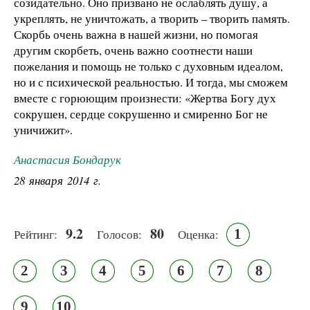
созидательно. Оно призвано не ослаблять душу, а
укреплять, не уничтожать, а творить – творить память.
Скорбь очень важна в нашей жизни, но помогая
другим скорбеть, очень важно соотнести наши
пожелания и помощь не только с духовным идеалом,
но и с психической реальностью. И тогда, мы сможем
вместе с горюющим произнести: «Жертва Богу дух
сокрушен, сердце сокрушенно и смиренно Бог не
уничижит».
Анастасия Бондарук
28 января 2014 г.
9.2
80
1
Рейтинг:
Голосов:
Оценка:
2
3
4
5
6
7
8
9
10