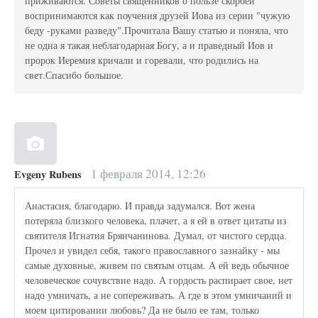
приживаются. Советы священников о пользе скорбей
воспринимаются как поучения друзей Иова из серии "чужую
беду -руками разведу".Прочитала Вашу статью и поняла, что
не одна я такая неблагодарная Богу, а и праведный Иов и
пророк Иеремия кричали и горевали, что родились на
свет.Спасибо большое.
1 февраля 2014, 12:26
Evgeny Rubens
Анастасия, благодарю. И правда задумался. Вот жена
потеряла близкого человека, плачет, а я ей в ответ цитаты из
святителя Игнатия Брянчанинова. Думал, от чистого сердца.
Прочел и увидел себя, такого православного зазнайку - мы
самые духовные, живем по святым отцам. А ей ведь обычное
человеческое сочувствие надо. А гордость распирает свое, нет
надо умничать, а не сопереживать. А где в этом умничаний и
моем цитировании любовь? Да не было ее там, только