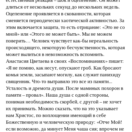
длиться от нескольких секунд до нескольких недель.
Оцепенение проявляется в скованности, которая
сменяется периодически хаотической активностью. За
этим включается защита, то есть отрицание: «Это не со
мной» или «Этого не может быть». Мы не можем
поверить… Человек чувствует как-бы нереальность
происходящего, некоторую бесчувственность, которая
может вылиться в невозможность вспомнить.
Анастасия Цветаева в своих «Воспоминаниях» пишет:
«Я не помню, как несут, опускают гроб. Как бросают
комья земли, засыпают могилу, как служит панихиду
священник. Что-то вытравило это все из памяти...
Усталость и дремота души. После маминых похорон в
памяти – провал». Наша душа с одной стороны,
понимая необходимость скорбей, с другой – не хочет
их принимать. Можно сказать, что на это указывает
нам Христос, по воплощении имеющий в себе
Божественную и человеческую природу: «Отче Мой!
если возможно, да минует Меня чаша сия; впрочем не