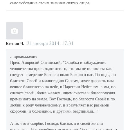
самолюбование своим знанием святых отцов.
31 января 2014, 17:31
Ксения Ч.
...продолжение
Преп. Амвросий Оптинский: "Ошибка и заблуждение
человечества происходят оттого, что мы не понимаем как
следует намерение Божие и волю Божию о нас. Господь, по
благости Своей и милосердию Своему, хочет даровать нам
вечное блаженство на небе, в Царствии Небесном, а мы, по
слепоте своей, более желаем, ищем счастья и благополучия
временного на земле. Вот Господь, по благости Своей и по
любви к роду человечес­кому, и вразумляет нас разными
скорбями, и болезнями, и другими бедствиями..."
А то, что в скорбях Господь близко, я в своей жизни
испытала... В тяжелейших испытаниях Он на руках вынес, а