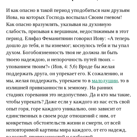
И как опасно в такой период уподобиться нам друзьям
Иова, на которых Господь воспылал Своим гневом!
Как опасно вразумлять, указывая на духовную
слабость, призывая к вершинам, недостижимым в этот
период. Елифаз Феманитянин говорил Иову: «А теперь
дошло до тебя, и ты изнемог; коснулось тебя и ты упал
духом. Богобоязненность твоя не должна ли быть
твоею надеждою, и непорочность путей твоих –
упованием твоим?» (Иов, 4: 5,6) Вроде бы желая
поддержать друга, он упрекает его. К сожалению, и
мы, желая поддержать, упрекаем то в
малодушии
, то в
излишней привязанности к земному. На ранних
стадиях горевания это недопустимо. Да и кто мы такие,
чтобы упрекать? Даже если у каждого из нас есть свой
опыт горя, горе каждого уникально, оно зависит от
единственных в своем роде отношений с ним, от
конкретных обстоятельств жизни и смерти, от всей
неповторимой картины мира каждого, от его надежд,
радостей, привязанностей и слабостей.