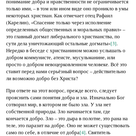
понимание добра и нравственности не ограничивается
только ими, – в том или ином виде оно проникло в умы
некоторых христиан. Как отмечает отец Рафаил
(Карелин), «Спасение только через исполнение
определенных общественных и моральных правил» –
это главный догмат либерального христианства, по
сути дела уничтожающий остальные догматы»
[3]
.
Нередко в беседе с христианином можно услышать о
добром коммунисте, атеисте, мусульманине, или
просто о добром невоцерковленном человеке. Всё это
ставит перед нами серьёзный вопрос – действительно
ли возможно добро без Христа?
При ответе на этот вопрос, прежде всего, следует
прояснить сами понятия добра и зла. Изначально Бог
сотворил мир, в котором не было зла. У зла нет
собственной природы. Зло начинается там, где
кончается добро. Зло – это дыра в полотне, это рана на
теле, это паразит на добре. Оно не может существовать
само по себе, в отличие от добра
[4]
. Святитель