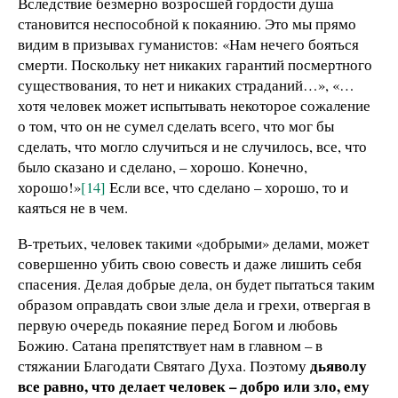
Вследствие безмерно возросшей гордости душа
становится неспособной к покаянию. Это мы прямо
видим в призывах гуманистов: «Нам нечего бояться
смерти. Поскольку нет никаких гарантий посмертного
существования, то нет и никаких страданий…», «…
хотя человек может испытывать некоторое сожаление
о том, что он не сумел сделать всего, что мог бы
сделать, что могло случиться и не случилось, все, что
было сказано и сделано, – хорошо. Конечно,
хорошо!»
[14]
Если все, что сделано – хорошо, то и
каяться не в чем.
В-третьих, человек такими «добрыми» делами, может
совершенно убить свою совесть и даже лишить себя
спасения. Делая добрые дела, он будет пытаться таким
образом оправдать свои злые дела и грехи, отвергая в
первую очередь покаяние перед Богом и любовь
Божию. Сатана препятствует нам в главном – в
дьяволу
стяжании Благодати Святаго Духа. Поэтому
все равно, что делает человек – добро или зло, ему