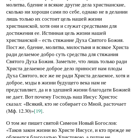
молитва, бдение и всякие другие дела христианские,
сколько ни хороши сами по себе, однако не в делании
лишь только их состоит цель нашей жизни
христианской, хотя они и служат средствами для
достижения ее. Истинная цель жизни нашей
христианской – есть стяжание Духа Святого Божия.
Пост же, бдение, молитва, милостыня и всякое Христа
ради делаемое добро суть средства для стяжания
Святого Духа Божия. Заметьте, что лишь только ради
Христа делаемое доброе дело приносит нам плоды
Духа Святого, все же не ради Христа делаемое, хотя и
доброе, мзды в жизни будущего века нам не
представляет, да и в здешней жизни благодати Божией
не дает. Вот почему Господь наш Иисус Христос
сказал: «Всякий, кто не собирает со Мной, расточает
(Мф. 12.30)»
[19]
.
О том же пишет святой Симеон Новый Богослов:
«Таков закон жизни во Христе Иисусе, и кто прежде не
облечется благодатью Христовою, а потом не