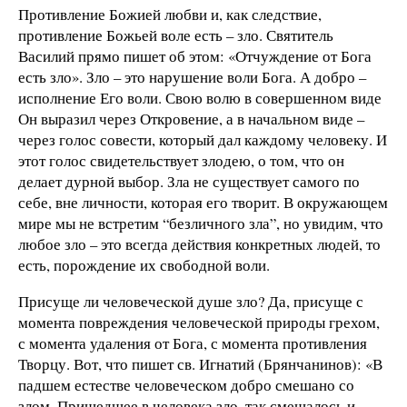
Противление Божией любви и, как следствие,
противление Божьей воле есть – зло. Святитель
Василий прямо пишет об этом: «Отчуждение от Бога
есть зло». Зло – это нарушение воли Бога. А добро –
исполнение Его воли. Свою волю в совершенном виде
Он выразил через Откровение, а в начальном виде –
через голос совести, который дал каждому человеку. И
этот голос свидетельствует злодею, о том, что он
делает дурной выбор. Зла не существует самого по
себе, вне личности, которая его творит. В окружающем
мире мы не встретим “безличного зла”, но увидим, что
любое зло – это всегда действия конкретных людей, то
есть, порождение их свободной воли.
Присуще ли человеческой душе зло? Да, присуще с
момента повреждения человеческой природы грехом,
с момента удаления от Бога, с момента противления
Творцу. Вот, что пишет св. Игнатий (Брянчанинов): «В
падшем естестве человеческом добро смешано со
злом. Пришедшее в человека зло, так смешалось и