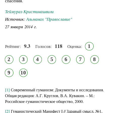
спасения.
Теймураз Кристинашвили
Источник:
Альманах "Православие"
27 января 2014 г.
9.3
118
1
Рейтинг:
Голосов:
Оценка:
2
3
4
5
6
7
8
9
10
[1]
Современный гуманизм: Документы и исследования.
Общая редакция: А.Г. Круглов, В.А. Кувакин. – М.:
Российское гуманистическое общество, 2000.
[2]
Гуманистический Манифест I // Здравый смысл, №1,