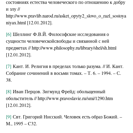
состояниях естества человеческого по отношению к добру
и злу //
http://www.pravlib.narod.ru/asket_opyty2_slovo_o_razl_sostoya
niyax.html [12.01.2012].
[6]
Шеллинг Ф.В.Й. Философские исследования о
сущности человеческойсвободы и связанной с ней
предметах // http://www.philosophy.ru/library/shel/sh.html
[12.01.2012].
[7]
Кант. И. Религия в пределах только разума. // И. Кант.
Собрание сочинений в восьми томах. – Т. 6. – 1994. – С.
38.
[8]
Иван Перцов. Зигмунд Фрейд: обольщенный
обольститель // http://www.pravoslavie.ru/smi/1290.htm
[12.01.2012].
[9]
Свт. Григорий Нисский. Человек есть образ Божий. –
М., 1995 – C32.