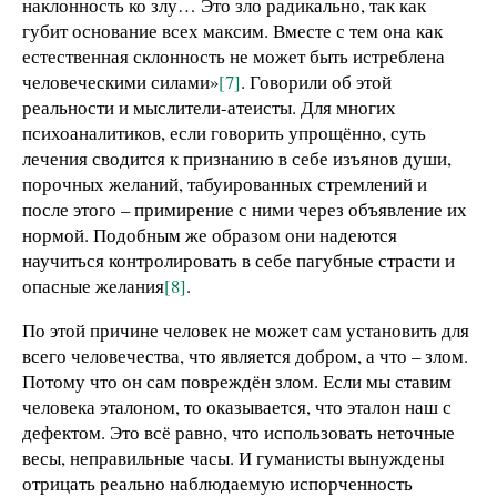
наклонность ко злу… Это зло радикально, так как
губит основание всех максим. Вместе с тем она как
естественная склонность не может быть истреблена
человеческими силами»
[7]
. Говорили об этой
реальности и мыслители-атеисты. Для многих
психоаналитиков, если говорить упрощённо, суть
лечения сводится к признанию в себе изъянов души,
порочных желаний, табуированных стремлений и
после этого – примирение с ними через объявление их
нормой. Подобным же образом они надеются
научиться контролировать в себе пагубные страсти и
опасные желания
[8]
.
По этой причине человек не может сам установить для
всего человечества, что является добром, а что – злом.
Потому что он сам повреждён злом. Если мы ставим
человека эталоном, то оказывается, что эталон наш с
дефектом. Это всё равно, что использовать неточные
весы, неправильные часы. И гуманисты вынуждены
отрицать реально наблюдаемую испорченность