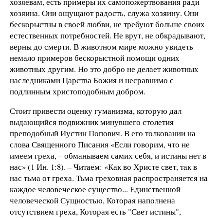
хозяевам, есть примеры их самопожертвования ради
хозяина. Они ощущают радость, служа хозяину. Они
бескорыстны в своей любви, не требуют больше своих
естественных потребностей. Не врут, не обкрадывают,
верны до смерти. В животном мире можно увидеть
немало примеров бескорыстной помощи одних
животных другим. Но это добро не делает животных
наследниками Царства Божия и несравнимо с
подлинным христоподобным добром.
Стоит привести оценку гуманизма, которую дал
выдающийся подвижник минувшего столетия
преподобный Иустин Попович. В его толковании на
слова Священного Писания «Если говорим, что не
имеем греха, – обманываем самих себя, и истины нет в
нас» (1 Ин. 1:8). – Читаем: «Как во Христе свет, так в
нас тьма от греха. Тьма греховная распространяется на
каждое человеческое существо... Единственной
человеческой Сущностью, Которая наполнена
отсутствием греха, Которая есть "Свет истины",