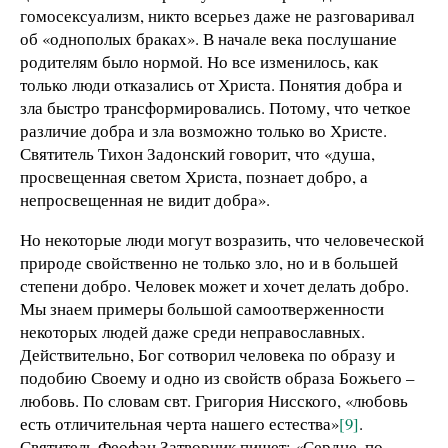
гомосексуализм, никто всерьез даже не разговаривал
об «однополых браках». В начале века послушание
родителям было нормой. Но все изменилось, как
только люди отказались от Христа. Понятия добра и
зла быстро трансформировались. Потому, что четкое
различие добра и зла возможно только во Христе.
Святитель Тихон Задонский говорит, что «душа,
просвещенная светом Христа, познает добро, а
непросвещенная не видит добра».
Но некоторые люди могут возразить, что человеческой
природе свойственно не только зло, но и в большей
степени добро. Человек может и хочет делать добро.
Мы знаем примеры большой самоотверженности
некоторых людей даже среди неправославных.
Действительно, Бог сотворил человека по образу и
подобию Своему и одно из свойств образа Божьего –
любовь. По словам свт. Григория Нисского, «любовь
есть отличительная черта нашего естества»
[9]
.
Святитель Феофан Затворник пишет: «Сердце, по