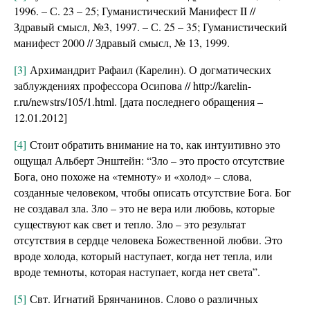
1996. – С. 23 – 25; Гуманистический Манифест II //
Здравый смысл, №3, 1997. – С. 25 – 35; Гуманистический
манифест 2000 // Здравый смысл, № 13, 1999.
[3]
Архимандрит Рафаил (Карелин). О догматических
заблуждениях профессора Осипова // http://karelin-
r.ru/newstrs/105/1.html. [дата последнего обращения –
12.01.2012]
[4]
Стоит обратить внимание на то, как интуитивно это
ощущал Альберт Энштейн: “Зло – это просто отсутствие
Бога, оно похоже на «темноту» и «холод» – слова,
созданные человеком, чтобы описать отсутствие Бога. Бог
не создавал зла. Зло – это не вера или любовь, которые
существуют как свет и тепло. Зло – это результат
отсутствия в сердце человека Божественной любви. Это
вроде холода, который наступает, когда нет тепла, или
вроде темноты, которая наступает, когда нет света”.
[5]
Свт. Игнатий Брянчанинов. Слово о различных