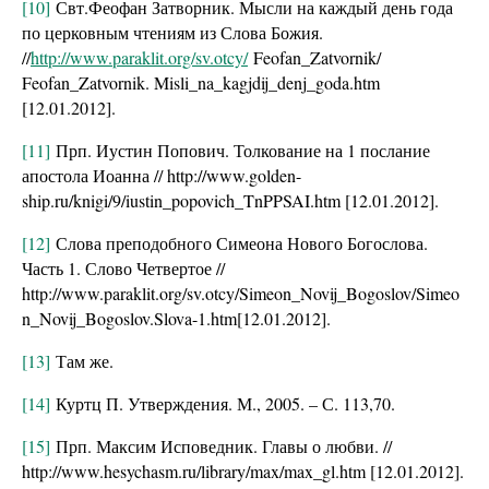
[10]
Свт.Феофан Затворник. Мысли на каждый день года
по церковным чтениям из Слова Божия.
//
http://www.paraklit.org/sv.otcy/
Feofan_Zatvornik/
Feofan_Zatvornik. Misli_na_kagjdij_denj_goda.htm
[12.01.2012].
[11]
Прп. Иустин Попович. Толкование на 1 послание
апостола Иоанна // http://www.golden-
ship.ru/knigi/9/iustin_popovich_TnPPSAI.htm [12.01.2012].
[12]
Слова преподобного Симеона Нового Богослова.
Часть 1. Слово Четвертое //
http://www.paraklit.org/sv.otcy/Simeon_Novij_Bogoslov/Simeo
n_Novij_Bogoslov.Slova-1.htm[12.01.2012].
[13]
Там же.
[14]
Куртц П. Утверждения. М., 2005. – С. 113,70.
[15]
Прп. Максим Исповедник. Главы о любви. //
http://www.hesychasm.ru/library/max/max_gl.htm [12.01.2012].