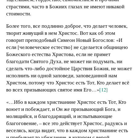
страстями, часто в Божиих глазах не имеют никакой
стоимости.
Более того, все подлинно доброе, что делает человек,
творит живущий в нем Христос. Вот как об этом
говорит преподобный Симеон Новый Богослов: «И
если [человеческое естество] не сделается общницею
Божеского естества Христова, если не примет
благодати Святого Духа, не может ни подумать, ни
сделать что-либо достойное Царствия Божия, не может
исполнить ни одной заповеди, заповеданной нам
Христом, потому что Христос есть Тот, Кто делает всё
во всех призывающих святое имя Его…»
[12]
«…Ибо в каждом христианине Христос есть Тот, Кто
воюет и побеждает, и Он же призывающий Бога, и
молящийся, и благодарящий, и испытывающие
благоговение, – все это действует Христос, радуясь и
веселясь, когда видит, что в каждом христианине есть
и пребывает то убеждение, в котором с верой