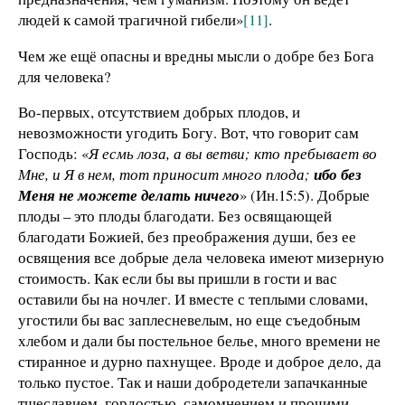
людей к самой трагичной гибели»
[11]
.
Чем же ещё опасны и вредны мысли о добре без Бога
для человека?
Во-первых, отсутствием добрых плодов, и
невозможности угодить Богу. Вот, что говорит сам
Господь: «
Я есмь лоза, а вы ветви; кто пребывает во
Мне, и Я в нем, тот приносит много плода;
ибо без
Меня не можете делать ничего
» (Ин.15:5). Добрые
плоды – это плоды благодати. Без освящающей
благодати Божией, без преображения души, без ее
освящения все добрые дела человека имеют мизерную
стоимость. Как если бы вы пришли в гости и вас
оставили бы на ночлег. И вместе с теплыми словами,
угостили бы вас заплесневелым, но еще съедобным
хлебом и дали бы постельное белье, много времени не
стиранное и дурно пахнущее. Вроде и доброе дело, да
только пустое. Так и наши добродетели запачканные
тщеславием, гордостью, самомнением и прочими