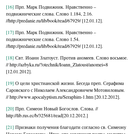
[16]
Прп. Марк Подвижник. Нравственно –
подвижнические слова. Слово 1.184, 2.16.
//http://predanie.ru/lib/book/read/67929/ [12.01.12].
[17]
Прп. Марк Подвижник. Нравственно –
подвижнические слова. Слово 1.54.
//http://predanie.ru/lib/book/read/67929/ [12.01.12].
[18]
Свт. Иоанн Златоуст. Против аномеев. Слово восьмое.
// http://azbyka.ru/?otechnik/Ioann_Zlatoust/anomei=8
[12.01.2012].
[19]
О цели христианской жизни. Беседа преп. Серафима
Саровского с Николаем Александровичем Мотовиловым.
// http://www.apocalyptism.ru/Seraphim-1.htm [20.12.2012].
[20]
Прп. Симеон Новый Богослов. Слова. //
http://lib.rus.ec/b/325681/read[20.12.2012.]
[21]
Признаки получения благодати согласно св. Симеону
Новому Богослову: «Итак, кто совершает посты, молитвы