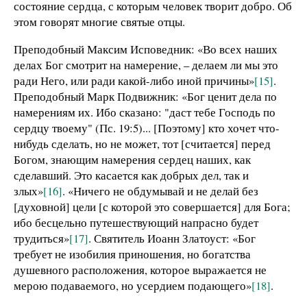
состояние сердца, с которым человек творит добро. Об
этом говорят многие святые отцы.
Преподобный Максим Исповедник: «Во всех наших
делах Бог смотрит на намерение, – делаем ли мы это
ради Него, или ради какой-либо иной причины»
[15]
.
Преподобный Марк Подвижник: «Бог ценит дела по
намерениям их. Ибо сказано: "даст тебе Господь по
сердцу твоему" (Пс. 19:5)... [Поэтому] кто хочет что-
нибудь сделать, но не может, тот [считается] перед
Богом, знающим намерения сердец наших, как
сделавший. Это касается как добрых дел, так и
злых»
[16]
. «Ничего не обдумывай и не делай без
[духовной] цели [с которой это совершается] для Бога;
ибо бесцельно путешествующий напрасно будет
трудиться»
[17]
. Святитель Иоанн Златоуст: «Бог
требует не изобилия приношения, но богатства
душевного расположения, которое выражается не
мерою подаваемого, но усердием подающего»
[18]
.