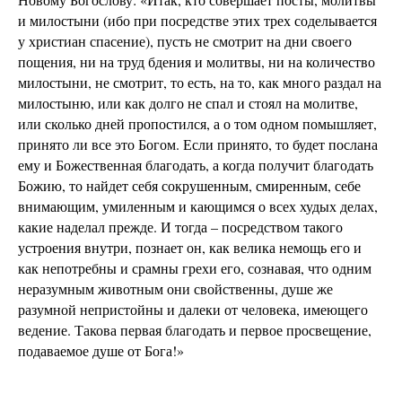
и милостыни (ибо при посредстве этих трех соделывается
у христиан спасение), пусть не смотрит на дни своего
пощения, ни на труд бдения и молитвы, ни на количество
милостыни, не смотрит, то есть, на то, как много раздал на
милостыню, или как долго не спал и стоял на молитве,
или сколько дней пропостился, а о том одном помышляет,
принято ли все это Богом. Если принято, то будет послана
ему и Божественная благодать, а когда получит благодать
Божию, то найдет себя сокрушенным, смиренным, себе
внимающим, умиленным и кающимся о всех худых делах,
какие наделал прежде. И тогда – посредством такого
устроения внутри, познает он, как велика немощь его и
как непотребны и срамны грехи его, сознавая, что одним
неразумным животным они свойственны, душе же
разумной непристойны и далеки от человека, имеющего
ведение. Такова первая благодать и первое просвещение,
подаваемое душе от Бога!»