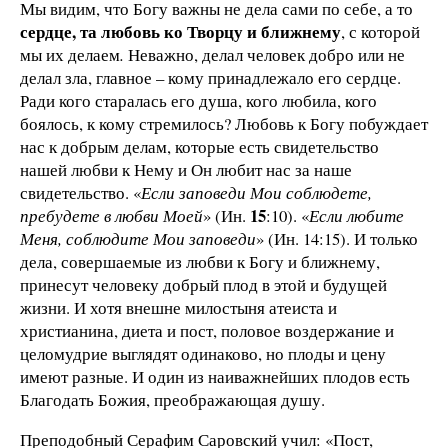
Мы видим, что Богу важны не дела сами по себе, а то
сердце, та любовь ко Творцу и ближнему
, с которой
мы их делаем
.
Неважно, делал человек добро или не
делал зла, главное – кому принадлежало его сердце.
Ради кого старалась его душа, кого любила, кого
боялось, к кому стремилось? Любовь к Богу побуждает
нас к добрым делам, которые есть свидетельство
нашей любви к Нему и Он любит нас за наше
свидетельство. «
Если заповеди Мои соблюдете,
15
пребудете в любви Моей
» (Ин.
:10). «
Если любите
Меня, соблюдите Мои заповеди
» (Ин. 14:15). И только
дела, совершаемые из любви к Богу и ближнему,
принесут человеку добрый плод в этой и будущей
жизни. И хотя внешне милостыня атеиста и
христианина, диета и пост, половое воздержание и
целомудрие выглядят одинаково, но плоды и цену
имеют разные. И один из наиважнейших плодов есть
Благодать Божия, преображающая душу.
Преподобный Серафим Саровский учил: «Пост,