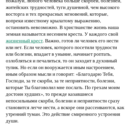
пожалуй, любого человека больше скорбей, болезней,
житейских трудностей, туги душевной, чем высокого
восторга и тех прекрасных мгновений, которые,
вопреки известному крылатому выражению,
остановить невозможно. В христианстве жизнь наша
земная называется несением креста. У каждого свой
жизненный крест
. Важно, готов ли человек его нести
или нет. Если человек, которого посетили трудности
или болезни, впадает в уныние, начинает роптать,
озлобляться и печалиться, то он заходит в духовный
тупик. Но если он вооружается иным настроением,
иным образом мысли и говорит: «Благодарю Тебя,
Господи, за те скорби, за те неприятности, болезни,
которые Ты благоволил мне послать. По грехам моим
достоин худших», то прежде казавшиеся
непосильными скорби, болезни и неприятности сразу
становится легче нести, а вскоре они рассеиваются, как
утренний туман. Это действие смиренного устроения
души.