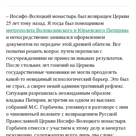
– Иосифо-Волоцкий монастырь был возвращен Церкви
25 лет тому назад. Я тогда был помощником
митрополита Волоколамского и Юрьевского Питирима
и непосредственно занимался оформлением
документов по передаче этой древней обители. Все
попытки решить вопрос путем переписки с
госучреждениями не принесли никаких результатов.
После стольких лет гонений на Церковь
государственные чиновники не могли преодолеть
какой-то невидимый психологический барьер. Это был
не страх, а скорее некий административный рефлекс.
Ситуация разрешилась неожиданным образом:
владыка Питирим, встретив на одном из высоких
собраний М.С. Горбачева, упомянул в разговоре с ним
о чиновничьей волоките с возвращением Русской
Православной Церкви Иосифо-Волоцкого монастыря.
Горбачев отнесся с участием к этому делу и начертал
резолюцию, содержащую всего лишь два слова: