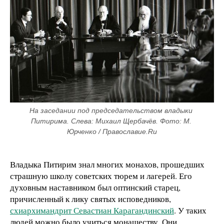
На заседании под председательством владыки 
Питирима. Слева: Михаил Щербачёв. Фото: М. 
Юрченко / Православие.Ru
Владыка Питирим знал многих монахов, прошедших
страшную школу советских тюрем и лагерей. Его
духовным наставником был оптинский старец,
причисленный к лику святых исповедников,
схиархимандрит Севастиан Карагандинский
. У таких
людей можно было учиться монашеству. Они