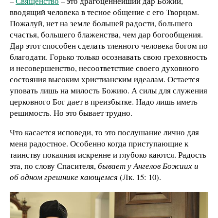
–
Священство
– это драгоценнейший дар Божий,
вводящий человека в тесное общение с его Творцом.
Пожалуй, нет на земле большей радости, большего
счастья, большего блаженства, чем дар богообщения.
Дар этот способен сделать тленного человека богом по
благодати. Горько только осознавать свою греховность
и несовершенство, несоответствие своего духовного
состояния высоким христианским идеалам. Остается
уповать лишь на милость Божию. А силы для служения
церковного Бог дает в преизбытке. Надо лишь иметь
решимость. Но это бывает трудно.
Что касается исповеди, то это послушание лично для
меня радостное. Особенно когда приступающие к
таинству покаяния искренне и глубоко каются. Радость
эта, по слову Спасителя,
бывает у Ангелов Божиих и
об одном грешнике кающемся
(Лк. 15: 10).