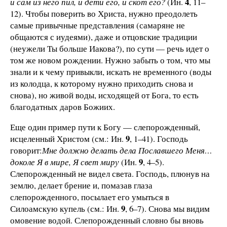
4
и сам из него пил, и дети его, и скот его?
(Ин.
, 11–
12). Чтобы поверить во Христа, нужно преодолеть
самые привычные представления (самаряне не
общаются с иудеями), даже и отцовские традиции
(неужели Ты больше Иакова?), по сути — речь идет о
том же новом рождении. Нужно забыть о том, что мы
знали и к чему привыкли, искать не временного (воды
из колодца, к которому нужно приходить снова и
снова), но живой воды, исходящей от Бога, то есть
благодатных даров Божиих.
Еще один пример пути к Богу — слепорожденный,
9
исцеленный Христом (см.: Ин.
, 1–41). Господь
говорит:
Мне должно делать дела Пославшего Меня…
9
доколе Я в мире, Я свет миру
(Ин.
, 4–5).
Слепорожденный не видел света. Господь, плюнув на
землю, делает брение и, помазав глаза
слепорожденного, посылает его умыться в
9
Силоамскую купель (см.: Ин.
, 6–7). Снова мы видим
омовение водой. Слепорожденный словно бы вновь