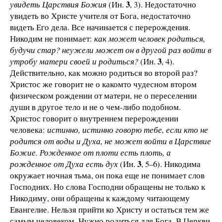
3
увидеть Царствия Божия
(Ин.
, 3). Недостаточно
увидеть во Христе учителя от Бога, недостаточно
видеть Его дела. Все начинается с перерождения.
Никодим не понимает:
как может человек родиться,
будучи стар? неужели может он в другой раз войти в
3
утробу матери своей и родиться?
(Ин.
, 4).
Действительно, как можно родиться во второй раз?
Христос же говорит не о каком­то чудесном втором
физическом рождении от матери, не о переселении
души в другое тело и не о чем-либо подобном.
Христос говорит о внутреннем перерождении
человека:
истинно, истинно говорю тебе, если кто не
родится от воды и Духа, не может войти в Царствие
Божие. Рожденное от плоти есть плоть, а
3
рожденное от Духа есть дух
(Ин.
, 5–6). Никодима
окружает ночная тьма, он пока еще не понимает слов
Господних. Но слова Господни обращены не только к
Никодиму, они обращены к каждому читающему
Евангелие. Нельзя прийти ко Христу и остаться тем же
самым человеком. Нужно родиться для Бога. В Церкви