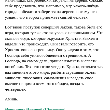
мальчишка, как ребенок и забрался на дерево. Сложно
себе представить, что, например, мэр какого-нибудь
города побежит и заберется на дерево, потому что
узнает, что в город приезжает святой человек.
Вот такой поступок совершил Закхей, такова была его
вера, которая тут же столкнулась с непониманием. Что
сказали люди, которые окружали Христа и Закхея и
видели, что происходит? Они стали говорить, что
Христос вошел к грешнику. Они увидели в этом, что
Господь себя унизил общением с грешником. А
Господь, на самом деле, пришел взыскать и спасти
погибших. Тех, кто готов увидеть Христа, возвыситься
над мнением этого мира, разбить страшные оковы
алчности, тщеславия, самомнения и раздать свое
имение нищим и всем, кого обидел, воздать
четверицею.
Аминь.
Иеромонах Игнатий (Шестаков)