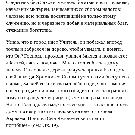
Среди них был Закхей, человек богатый и влиятельный,
начальник мытарей, занимавшихся сбором налогов;
человек, всю жизнь посвятивший не только этому
служению, но и через него добыче материальных благ,
стяжанию богатства.
Узнав, что в город идет Учитель, он побежал вперед
толпы и забрался на дерево, чтобы увидеть и понять,
кто Он? Господь, проходя, увидел Закхея и позвал его:
«Закхей, слезь, подобает Мне сегодня быть в дому
твоем». Он сошел с дерева, радуясь принял Его в дом
свой, и когда Христос со Своими учениками был у него
в доме, Закхей встал и сказал: «Господи, я пол-имения
своего раздам нищим, а кого обидел (то есть ограбил),
тому возвращу четверицею (в четыре раза больше)».
На что Господь сказал, что «сегодня — спасение этому
дому, потому что этот человек назовется сыном
Авраама. Пришел Сын Человеческий спасти
погибшее» (см.: Лк. 19).