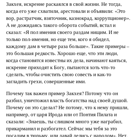
Закхея, искренне раскаялся в свой жизни. Не тогда,
когда его уже схватили, арестовали и объявили: «Это
вор, растратчик, взяточник, казнокрад, коррупционер».
А не дожидаясь такого оборота событий, встал и
сказал: «Я пол имения своего раздам нищим. И не
только пол-имения, но еще тем, кого я обидел,
каждому дам в четыре раза больше». Такие примеры –
это большая редкость. Хорошо еще, что эти люди,
когда становятся известны их дела, начинают каяться,
искренне приходят к Богу, пытаются хоть что-то
сделать, чтобы очистить свою совесть и как-то
загладить грехи, совершенные ими.
Почему так важен пример Закхея? Потому что он
разбил, уничтожил власть богатства над своей душой.
Почему он это сделал? Не потому, что к нему пришли,
например, от царя Ирода или от Понтия Пилата и
сказали: «Знаешь, ты слишком много уже награбил,
прикарманил и разбогател. Сейчас мы тебя за это
посадим в тюрьму, или давай делись с народом». Нет,