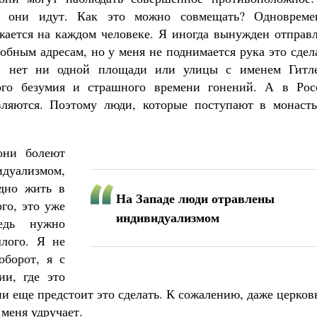
ой они идут. Как это можно совмещать? Одновреме
ажается на каждом человеке. Я иногда вынужден отправ
обным адресам, но у меня не поднимается рука это сдел
и: нет ни одной площади или улицы с именем Гитле
ого безумия и страшного времени гонений. А в Рос
вляются. Поэтому люди, которые поступают в монасты
они болеют
ализмом,
удно жить в
На Западе люди отравлены
го, это уже
индивидуализмом
едь нужно
шлого. Я не
оборот, я с
и, где это
ии еще предстоит это сделать. К сожалению, даже церко
 меня удручает.