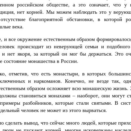
енном российском обществе, а это означает, что у 
радиция, нет корней. Мы можем наблюдать это у верующ
отсутствие благоприятной обстановки, в которой ро
шлые века.
е, и все окружение естественным образом формировалос
 человек происходит из неверующей семьи и подобного
е и нет якоря, за который он мог бы держаться. Это о
е состояние монашества в России.
ко, отметив, что есть монастыри, в которых большинс
люченных и наркоманов. Конечно, не везде так, одн
естественным образом осложняет всю монашескую жизнь.
 должны становиться монахами – наоборот, они могут с
примеры разбойников, которые стали святыми. В сист
тдельный человек не может из этого вырваться.
 сделать вывод, что сейчас много людей, которые прих
. люди не пускают корней, многие исковерканы наслед