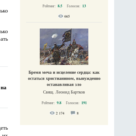
Рейтинг:
8.5
Голосов:
13
лько
665
ько
вать
Бремя меча и исцеление сердца: как
остаться христианином, вынужденно
останавливая зло
 на
Свящ. Леонид Бартков
Рейтинг:
9.8
Голосов:
191
2 174
8
деть
 их