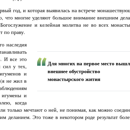
ервый год, и которая выявилась на встрече монашеству
то, что многие уделяют большое внимание внешним дела
Богослужение и келейная молитва не во всех монасты
т по праву.
го наследия
анавливать
. И все это
Для многих на первое место вышл
 сил у тех,
внешнее обустройство
 игуменов и
монастырского жития
(я не жил в
аблюдениям
и игумены и
лею, когда
ли только мечтают о ней, не понимая, как можно соеди
м деланием. Это тоже в некотором роде результат боле