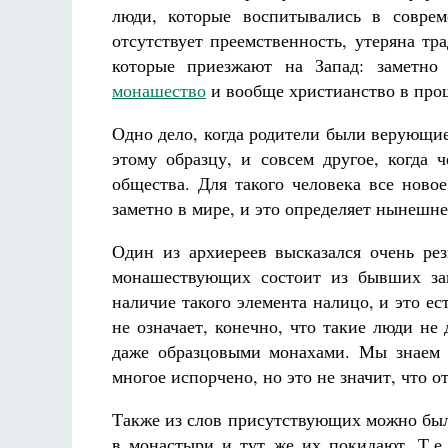
люди, которые воспитывались в соврем
отсутствует преемственность, утеряна т
которые приезжают на Запад: заметно 
монашество
и вообще христианство в про
Одно дело, когда родители были верующи
этому образцу, и совсем другое, когда
общества. Для такого человека все ново
заметно в мире, и это определяет нынешне
Один из архиереев высказался очень рез
монашествующих состоит из бывших зак
наличие такого элемента налицо, и это 
не означает, конечно, что такие люди не
даже образцовыми монахами. Мы знаем 
многое испорчено, но это не значит, что о
Также из слов присутствующих можно было
в монастыри и тут же их покидают. Т.е