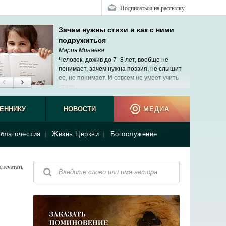
Подписаться на рассылку
Зачем нужны стихи и как с ними
подружиться
Мария Минаева
Человек, дожив до 7–8 лет, вообще не
понимает, зачем нужна поэзия, не слышит
ее, не понимает. И совсем не умеет учить
стихи.
ЕННИКУ
НОВОСТИ
МЕДИА
благочестия
|
Жизнь Церкви
|
Богослужение
спечатать