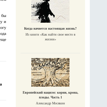
 бы
му и
могу
Когда начнется настоящая жизнь?
иода
Из книги «Как найти свое место в
 еще
жизни​»
а
Европейский нацизм: корни, крона,
плоды. Часть 1
Александр Мосякин