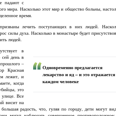
не падают с
ого мира. Насколько этот мир и общество больны, насто
деленное время.
призваны лечить поступающих в них людей. Наскол
рос силы духа. Насколько в монастыре будет присутство
чить людей.
утствует в
 сей день в
 прошлого –
Одновременно предлагается
ор Красная
лекарство и яд – и это отражается
ам лежит, и
каждом человеке
аете, когда
убийцы, это
 улице. Все
ый висит на
 большая радость, что, гуляя по городу, дети могут ви
они могут наблюдать совершенное противоположное: