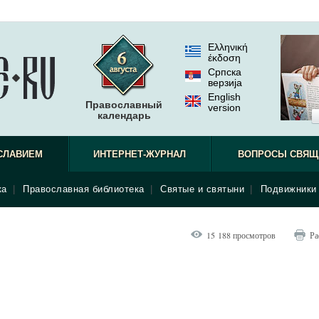
Ελληνική
έκδοση
Српска
верзиjа
English
Православный
version
календарь
СЛАВИЕМ
ИНТЕРНЕТ-ЖУРНАЛ
ВОПРОСЫ СВЯЩ
ка
|
Православная библиотека
|
Святые и святыни
|
Подвижники 
15 188 просмотров
Ра