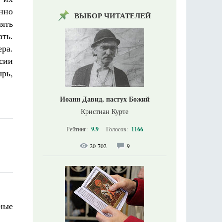
нно
ВЫБОР ЧИТАТЕЛЕЙ
лять
ать.
ра.
сии
рь,
Иоанн Давид, пастух Божий
Кристиан Курте
Рейтинг:
9.9
Голосов:
1166
20 702
9
вные