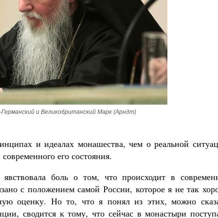
Великомученик Георгий Победоносец. Н
святого
Роман Котов
Как найти своё место в жизни
Кирилл Мурышев
-Германский и Великобританский Марк (Арндт)
инципах и идеалах монашества, чем о реальной ситуац
 современного его состояния.
 явствовала боль о том, что происходит в современ
язано с положением самой России, которое я не так хо
ную оценку. Но то, что я понял из этих, можно сказа
ции, сводится к тому, что сейчас в монастыри поступ