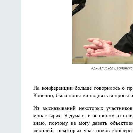
Разлуки не будет
Фредерика де Грааф
Архиепископ Берлинско
На конференции больше говорилось о пр
Конечно, была попытка поднять вопросы и
Из высказываний некоторых участников
монастырях. Я думаю, в основном это св
знаю, поэтому не могу давать объектив
«воплей» некоторых участников конферен