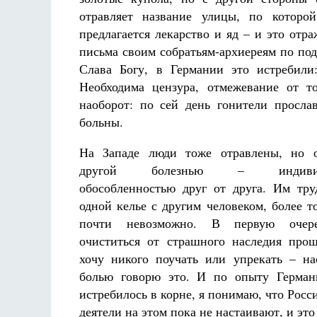
отравляет название улицы, по котор
предлагается лекарство и яд – и это отр
письма своим собратьям-архиереям по под
Слава Богу, в Германии это истребил
Необходима цензура, отмежевание от т
наоборот: по сей день гонители просла
больны.
На Западе люди тоже отравлены, но 
другой болезнью – индивиду
обособленностью друг от друга. Им тр
одной келье с другим человеком, более то
почти невозможно. В первую очер
очиститься от страшного наследия про
хочу никого поучать или упрекать – на
болью говорю это. И по опыту Германи
истребилось в корне, я понимаю, что Росс
деятели на этом пока не настаивают, и это