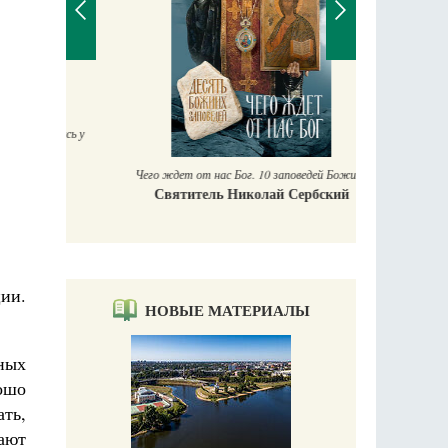
П
Е
аучись у
Чего ждет от нас Бог. 10 заповедей Божиих
Святитель Николай Сербский
ии.
НОВЫЕ МАТЕРИАЛЫ
ных
рошо
ть,
ают