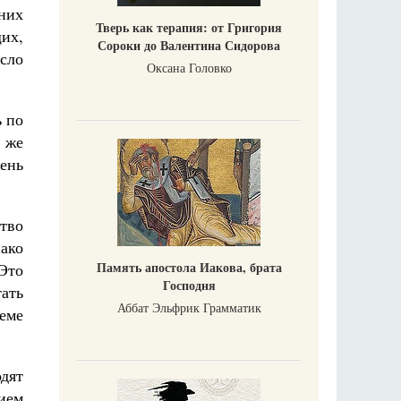
них
Тверь как терапия: от Григория
их,
Сороки до Валентина Сидорова
сло
Оксана Головко
ь по
 же
чень
тво
ако
Память апостола Иакова, брата
 Это
Господня
тать
Аббат Эльфрик Грамматик
еме
одят
ием