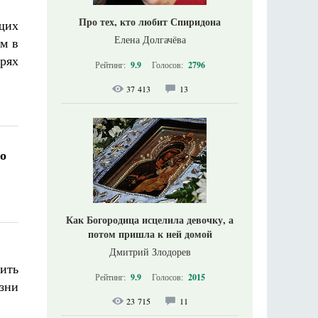
Про тех, кто любит Спиридона
ющих
Елена Долгачёва
м в
рях
Рейтинг:
9.9
Голосов:
2796
37 413
13
о
Как Богородица исцелила девочку, а
потом пришла к ней домой
Дмитрий Злодорев
нить
Рейтинг:
9.9
Голосов:
2015
зни
23 715
11