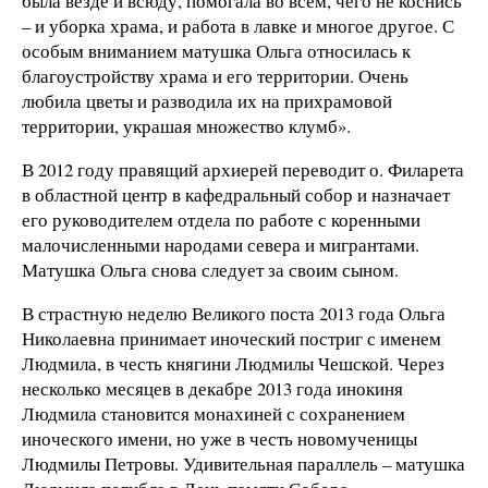
была везде и всюду, помогала во всем, чего не коснись
– и уборка храма, и работа в лавке и многое другое. С
особым вниманием матушка Ольга относилась к
благоустройству храма и его территории. Очень
любила цветы и разводила их на прихрамовой
территории, украшая множество клумб».
В 2012 году правящий архиерей переводит о. Филарета
в областной центр в кафедральный собор и назначает
его руководителем отдела по работе с коренными
малочисленными народами севера и мигрантами.
Матушка Ольга снова следует за своим сыном.
В страстную неделю Великого поста 2013 года Ольга
Николаевна принимает иноческий постриг с именем
Людмила, в честь княгини Людмилы Чешской. Через
несколько месяцев в декабре 2013 года инокиня
Людмила становится монахиней с сохранением
иноческого имени, но уже в честь новомученицы
Людмилы Петровы. Удивительная параллель – матушка