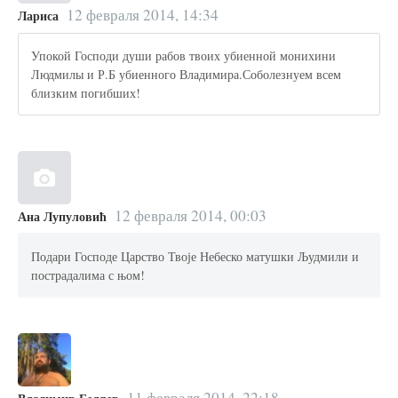
12 февраля 2014, 14:34
Лариса
Упокой Господи души рабов твоих убиенной монихини
Людмилы и Р.Б убиенного Владимира.Соболезнуем всем
близким погибших!
12 февраля 2014, 00:03
Ана Лупуловић
Подари Господе Царство Твоје Небеско матушки Људмили и
пострадалима с њом!
11 февраля 2014, 22:18