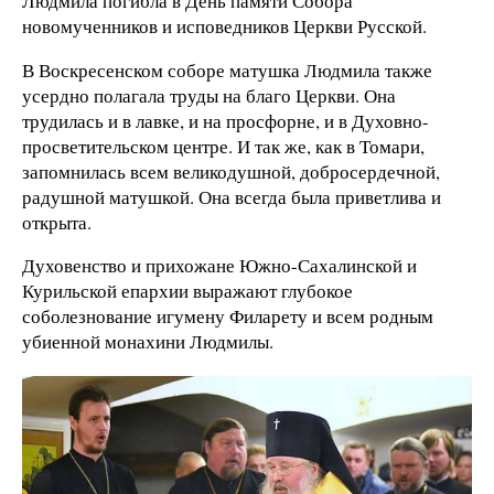
Людмила погибла в День памяти Собора
новомученников и исповедников Церкви Русской.
В Воскресенском соборе матушка Людмила также
усердно полагала труды на благо Церкви. Она
трудилась и в лавке, и на просфорне, и в Духовно-
просветительском центре. И так же, как в Томари,
запомнилась всем великодушной, добросердечной,
радушной матушкой. Она всегда была приветлива и
открыта.
Духовенство и прихожане Южно-Сахалинской и
Курильской епархии выражают глубокое
соболезнование игумену Филарету и всем родным
убиенной монахини Людмилы.