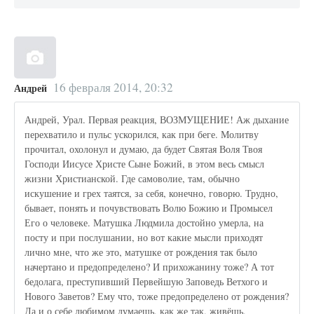
16 февраля 2014, 20:32
Андрей
Андрей, Урал. Первая реакция, ВОЗМУЩЕНИЕ! Аж дыхание
перехватило и пульс ускорился, как при беге. Молитву
прочитал, охолонул и думаю, да будет Святая Воля Твоя
Господи Иисусе Христе Сыне Божий, в этом весь смысл
жизни Христианской. Где самоволие, там, обычно
искушение и грех таятся, за себя, конечно, говорю. Трудно,
бывает, понять и почувствовать Волю Божию и Промысел
Его о человеке. Матушка Людмила достойно умерла, на
посту и при послушании, но вот какие мысли приходят
лично мне, что же это, матушке от рождения так было
начертано и предопределено? И прихожанину тоже? А тот
бедолага, преступивший Первейшую Заповедь Ветхого и
Нового Заветов? Ему что, тоже предопределено от рождения?
Да и о себе любимом думаешь, как же так, живёшь,