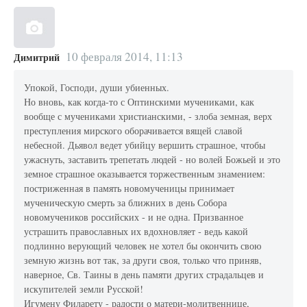
10 февраля 2014, 11:13
Димитрий
Упокой, Господи, души убиенных.
Но вновь, как когда-то с Оптинскими мучениками, как
вообще с мучениками христианскими, - злоба земная, верх
преступления мирского оборачивается вящей славой
небесной. Дьявол ведет убийцу вершить страшное, чтобы
ужаснуть, заставить трепетать людей - но волей Божьей и это
земное страшное оказывается торжественным знамением:
постриженная в память новомученицы принимает
мученическую смерть за ближних в день Собора
новомучеников российских - и не одна. Призванное
устрашить православных их вдохновляет - ведь какой
подлинно верующий человек не хотел бы окончить свою
земную жизнь вот так, за други своя, только что приняв,
наверное, Св. Таины в день памяти других страдальцев и
искупителей земли Русской!
Игумену Филарету - радости о матери-молитвеннице,