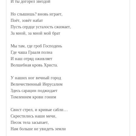
И ты догорел звездой
Но слышишь? вновь играет,
Поёт, зовёт набат
Пусть сердце усталость сжимает,
За мной, за мной мой брат
Мы там, где гроб Господень
Где чаша Грааля полна
И наш отряд оживляет
Волшебная кровь Христа.
У наших ног вечный город
Величественный Иерусалим
Здесь сарацин поджидает
Томлением крови гоним
Свист стрел, и кривые сабли…
Скрестились наши мечи,
Песок тела засыпает,
Нам больше не увидеть земли
…