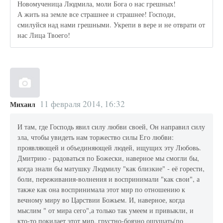
Новомученица Людмила, моли Бога о нас грешных!
А жить на земле все страшнее и страшнее! Господи,
смилуйся над нами грешными. Укрепи в вере и не отврати от
нас Лица Твоего!
11 февраля 2014, 16:32
Михаил
И там, где Господь явил силу любви своей, Он направил силу
зла, чтобы увидеть нам торжество силы Его любви:
проявляющей и объединяющей людей, ищущих эту Любовь.
Дмитрию - радоваться по Божески, наверное мы смогли бы,
когда знали бы матушку Людмилу "как близкие" - её горести,
боли, переживания-волнения и воспринимали "как свои", а
также как она воспринимала этот мир по отношению к
вечному миру во Царствии Божьем. И, наверное, когда
мыслим " от мира сего",а только так умеем и привыкли, и
кто-то покидает этот мир, грустно-боязно ощущать(по