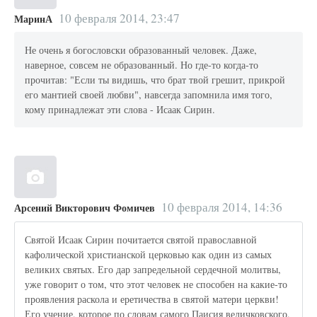
10 февраля 2014, 23:47
МаринА
Не очень я богословски образованный человек. Даже,
наверное, совсем не образованный. Но где-то когда-то
прочитав: "Если ты видишь, что брат твой грешит, прикрой
его мантией своей любви", навсегда запомнила имя того,
кому принадлежат эти слова - Исаак Сирин.
10 февраля 2014, 14:36
Арсений Викторович Фомичев
Святой Исаак Сирин почитается святой православной
кафолической христианской церковью как один из самых
великих святых. Его дар запредельной сердечной молитвы,
уже говорит о том, что этот человек не способен на какие-то
проявления раскола и еретичества в святой матери церкви!
Его учение, которое по словам самого Паисия величковского,