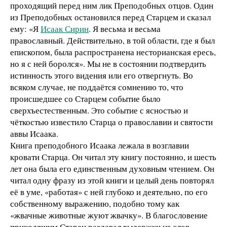
проходящий перед ним лик Преподобных отцов. Один
из Преподобных остановился перед Старцем и сказал
ему: «Я
Исаак Сирин
. Я весьма и весьма
православный. Действительно, в той области, где я был
епископом, была распространена несторианская ересь,
но я с ней боролся». Мы не в состоянии подтвердить
истинность этого видения или его отвергнуть. Во
всяком случае, не поддаётся сомнению то, что
происшедшее со Старцем событие было
сверхъестественным. Это событие с ясностью и
чёткостью известило Старца о православии и святости
аввы Исаака.
Книга преподобного Исаака лежала в возглавии
кровати Старца. Он читал эту книгу постоянно, и шесть
лет она была его единственным духовным чтением. Он
читал одну фразу из этой книги и целый день повторял
её в уме, «работая» с ней глубоко и деятельно, по его
собственному выражению, подобно тому как
«жвачные животные жуют жвачку». В благословение
приходящим Старец раздавал выдержки из слов