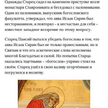
Однажды Старец сидел на каменном приступке возле
монастыря Ставроникита и беседовал с паломниками.
Один из паломников, выпускник богословского
факультета, утверждал, что авва Исаак Сирин был
несторианином, и повторял – к несчастью для себя –
известное западное воззрение по этому вопросу.
Старец Паисий пытался убедить богослова в том, что
авва Исаак Сирин был не только православным, но и
Святым и что его аскетические слова исполнены
многой Благодатью и силой. Но попытки Старца
оказались тщетными – «богослов» упрямо стоял на
своём. Старец ушёл в свою каливу огорчённым и
погрузился в молитву.