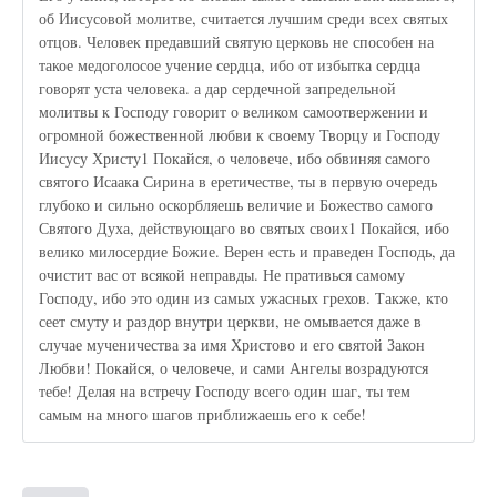
об Иисусовой молитве, считается лучшим среди всех святых
отцов. Человек предавший святую церковь не способен на
такое медоголосое учение сердца, ибо от избытка сердца
говорят уста человека. а дар сердечной запредельной
молитвы к Господу говорит о великом самоотвержении и
огромной божественной любви к своему Творцу и Господу
Иисусу Христу1 Покайся, о человече, ибо обвиняя самого
святого Исаака Сирина в еретичестве, ты в первую очередь
глубоко и сильно оскорбляешь величие и Божество самого
Святого Духа, действующаго во святых своих1 Покайся, ибо
велико милосердие Божие. Верен есть и праведен Господь, да
очистит вас от всякой неправды. Не пративься самому
Господу, ибо это один из самых ужасных грехов. Также, кто
сеет смуту и раздор внутри церкви, не омывается даже в
случае мученичества за имя Христово и его святой Закон
Любви! Покайся, о человече, и сами Ангелы возрадуются
тебе! Делая на встречу Господу всего один шаг, ты тем
самым на много шагов приближаешь его к себе!