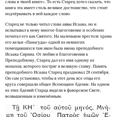
слова в твоей книге». То есть Старец хотел сказать, что
книга эта имеет столь великое достоинство, что стоит
подчёркивать в ней каждое слово.
Старец не только читал слова аввы Исаака, но и
испытывал к нему многое благоговение и особенно
почитал его как Святого. На маленьком престоле храма
его кельи «Панагуды» одной из немногих
помещавшихся там икон была икона преподобного
Исаака Сирина. От любви и благоговения к
Преподобному, Старец дал его имя одному из
монахов, которого постриг в великую схиму. Память
преподобного Исаака Старец праздновал 28 сентября.
Он сам установил, чтобы в этот день все отцы его
круга совершали общее Всенощное бдение. На одном
из этих бдений Старца видели в фаворском Свете,
возвышенным и изменённым.