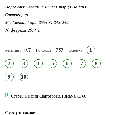
Иеромонах Исаак. Житие Старца Паисия
Святогорца.
М.: Святая Гора, 2006. С. 243–245.
10 февраля 2014 г.
9.7
753
1
Рейтинг:
Голосов:
Оценка:
2
3
4
5
6
7
8
9
10
[1]
Старец Паисий Святогорец. Письма. С. 60.
Смотри также