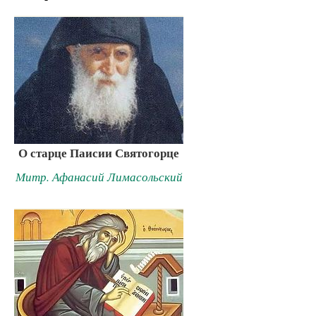
О старце Паисии Святогорце
Митр. Афанасий Лимасольский