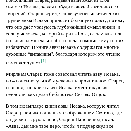
святого Исаака, желая побудить людей к чтению его
творений. Старец верил, что «изучение аскетических
трудов аввы Исаака приносит большую пользу, потому
что оно даёт уразуметь глубочайший смысл жизни, и
если у человека, который верит в Бога, есть малые или
большие комплексы любого рода, помогает ему от них
избавиться. В книге аввы Исаака содержатся многие
духовные “витамины”, благодаря которым это чтение
[1]
изменяет душу»
.
Мирянам Старец тоже советовал читать авву Исаака,
но – понемногу, чтобы усваивать прочитанное. Старец
говорил, что книга аввы Исаака имеет такую же
ценность, как целая библиотека Святых Отцов.
В том экземпляре книги аввы Исаака, которую читал
Старец, под иконописным изображением Святого, где
он держит в руках перо, Старец Паисий подписал:
«Авва, дай мне твоё перо, чтобы я подчеркнул все