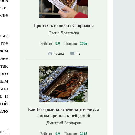
ке.
тыке
Про тех, кто любит Спиридона
Елена Долгачёва
ных
где
Рейтинг:
9.9
Голосов:
2796
удем
37 404
13
лее
так
ого
ным
ыта
ь и
гой
Как Богородица исцелила девочку, а
ыло
потом пришла к ней домой
Дмитрий Злодорев
е I
Рейтинг:
9.9
Голосов:
2015