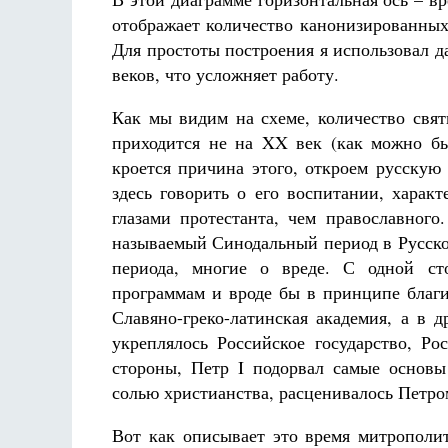
отображает количество канонизированны
Для простоты построения я использовал д
веков, что усложняет работу.
Как мы видим на схеме, количество свя
приходится не на XX век (как можно бы
кроется причина этого, откроем русскую
здесь говорить о его воспитании, харак
глазами протестанта, чем православного
называемый Синодальный период в Русско
периода, многие о вреде. С одной ст
программам и вроде бы в принципе благи
Славяно-греко-латинская академия, а в 
укреплялось Российское государство, Р
стороны, Петр I подорвал самые основы
солью христианства, расценивалось Петро
Вот как описывает это время митрополи