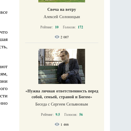
Свеча на ветру
 все
Алексей Солоницын
Рейтинг:
10
Голосов:
172
 что
2 007
шая
сть,
ают
ям,
зни
ого
«Нужна личная ответственность перед
ости
собой, семьей, страной и Богом»
нно
Беседа с Сергеем Сельяновым
Рейтинг:
9.5
Голосов:
56
1 466