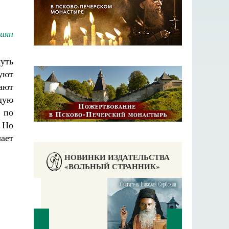
иян
уть
руют
кают
щую
 по
. Но
чает
НОВИНКИ ИЗДАТЕЛЬСТВА
«ВОЛЬНЫЙ СТРАННИК»