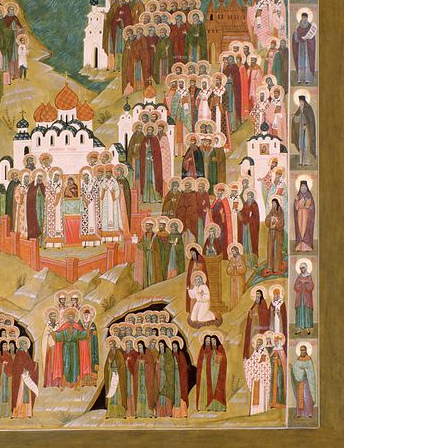
Великомученик Георгий Победоносец. Н
святого
Роман Котов
Как найти своё место в жизни
Кирилл Мурышев