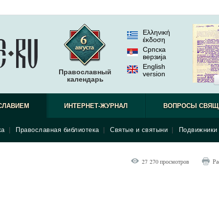
Ελληνική
έκδοση
Српска
верзиjа
English
Православный
version
календарь
СЛАВИЕМ
ИНТЕРНЕТ-ЖУРНАЛ
ВОПРОСЫ СВЯЩ
ка
|
Православная библиотека
|
Святые и святыни
|
Подвижники 
27 270 просмотров
Ра