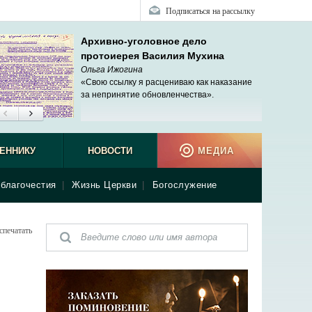
Подписаться на рассылку
Архивно-уголовное дело
протоиерея Василия Мухина
Ольга Ижогина
«Свою ссылку я расцениваю как наказание
за непринятие обновленчества».
ЕННИКУ
НОВОСТИ
МЕДИА
благочестия
|
Жизнь Церкви
|
Богослужение
спечатать