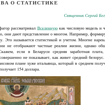
ОВА О СТАТИСТИКЕ
Священник Сергий Бег
фагор рассматривал
Вселенную
как числовую модель и ч
но, они дают представление о многом. Например, форми
су. Это называется статистикой и учетом. Многие наре
 они не отображают частные реалии жизни, однако об
кажем, если в Беларуси средняя заработная плата,
о совершенно не показывает, как живет средний белорус
ансовом плане хуже итальянца, который в среднем полу
получает 154 доллара.