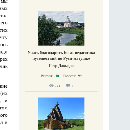
, мы
нных
тал
шего
стих
чту
лось
ради
Учась благодарить Бога: педагогика
путешествий по Руси-матушке
рех
чешь
Петр Давыдов
Рейтинг:
10
Голосов:
99
кие
773
1
(их
, и
том
ого
ал и