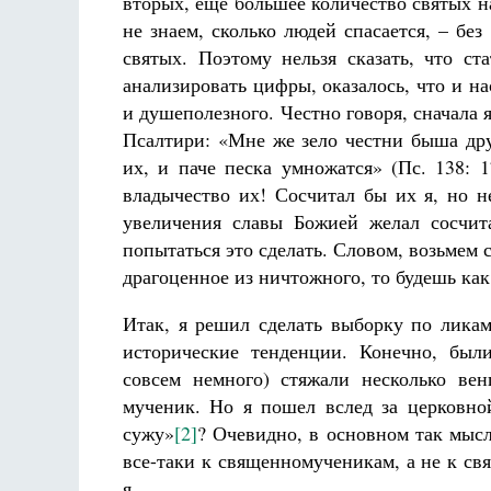
вторых, еще большее количество святых н
не знаем, сколько людей спасается, – бе
святых. Поэтому нельзя сказать, что ст
анализировать цифры, оказалось, что и н
и душеполезного. Честно говоря, сначала я
Псалтири: «Мне же зело честни быша дру
их, и паче песка умножатся» (Пс. 138: 
владычество их! Сосчитал бы их я, но н
увеличения славы Божией желал сосчит
попытаться это сделать. Словом, возьмем 
драгоценное из ничтожного, то будешь как 
Итак, я решил сделать выборку по ликам
исторические тенденции. Конечно, был
совсем немного) стяжали несколько ве
мученик. Но я пошел вслед за церковно
сужу»
[2]
? Очевидно, в основном так мыс
все-таки к священномученикам, а не к св
я.