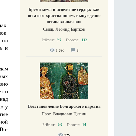
Бремя меча и исцеление сердца: как
остаться христианином, вынужденно
останавливая зло
ах.
Свящ. Леонид Бартков
лок.
эта
Рейтинг:
9.7
Голосов:
132
а и
1 390
8
адам
ных
авно
 что
над
ко у
Восстановление Болгарского царства
ятые
Прот. Владислав Цыпин
ной
Рейтинг:
9.9
Голосов:
14
 Во-
225