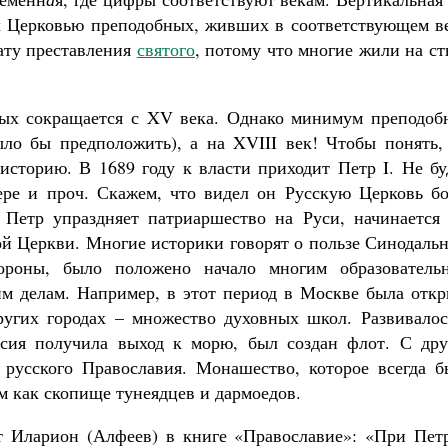
х Церковью преподобных, живших в соответствующем ве
ату преставления
святого
, потому что многие жили на с
тых сокращается с XV века. Однако минимум преподоб
ло бы предположить), а на XVIII век! Чтобы понять, 
 историю. В 1689 году к власти приходит Петр I. Не б
тере и проч. Скажем, что видел он Русскую Церковь бо
. Петр упраздняет патриаршество на Руси, начинается 
й Церкви. Многие историки говорят о пользе Синодальн
ороны, было положено начало многим образователь
м делам. Например, в этот период в Москве была откр
других городах – множество духовных школ. Развивалос
оссия получила выход к морю, был создан флот. С дру
 русского Православия. Монашество, которое всегда б
м как скопище тунеядцев и дармоедов.
т Иларион (Алфеев) в книге «Православие»: «При Петр