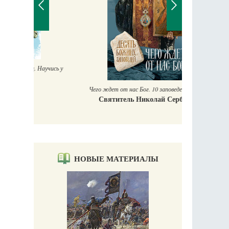
П
Е
аучись у
Чего ждет от нас Бог. 10 заповедей Божиих
Святитель Николай Сербский
НОВЫЕ МАТЕРИАЛЫ