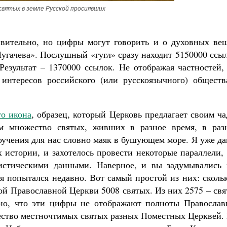
святых в земле Русской просиявших
ивительно, но цифры могут говорить и о духовных вещ
угачева». Послушный «гугл» сразу находит 5150000 ссы
езультат – 1370000 ссылок. Не отображая частностей, 
интересов российского (или русскоязычного) обществ
то икона
, образец, который Церковь предлагает своим ч
ем множество святых, живших в разное время, в раз
поучения для нас словно маяк в бушующем море. Я уже д
 истории, и захотелось провести некоторые параллели,
тистическими данными. Наверное, и вы задумывались 
я попытался недавно. Вот самый простой из них: сколь
ой Православной Церкви 5008 святых. Из них 2575 – св
тно, что эти цифры не отображают полноты Православ
жество местночтимых святых разных Поместных Церквей.