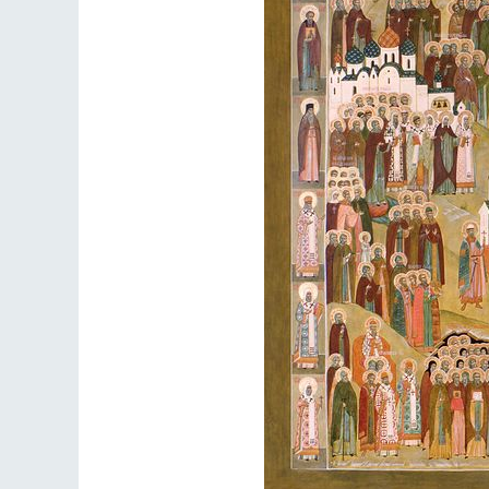
Разлуки не будет
Фредерика де Грааф