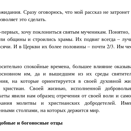
жидания. Сразу оговорюсь, что мой рассказ не затронет
зволяет это сделать.
во-первых, хочу поклониться святым мученикам. Понятно,
сли общины и строились храмы. Их подвиг всегда – луч
сячи. И в Церкви их более половины – почти 2/3. Им че
осительно спокойные времена, большее влияние оказыв
основном им, да и вышедшим из их среды святител
ния, на которые ориентируется в своей духовной жи
 христиан. Своей жизнью, исполненной добровольн
кеты явили нам образец отречения от своей воли и сам
ания молитвы и христианских добродетелей. Име
нными столпами, на которых держится мир.
добные и богоносные отцы