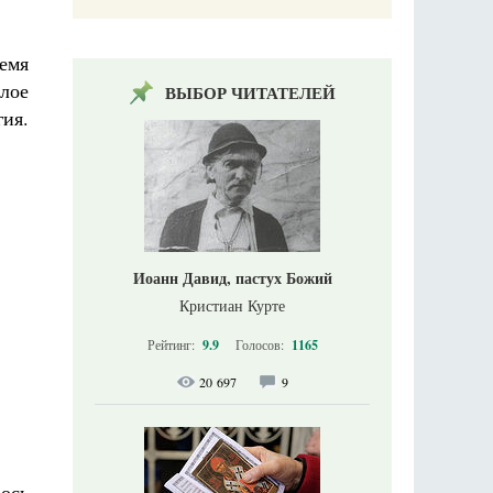
емя
лое
ВЫБОР ЧИТАТЕЛЕЙ
гия.
Иоанн Давид, пастух Божий
Кристиан Курте
Рейтинг:
9.9
Голосов:
1165
20 697
9
 ось