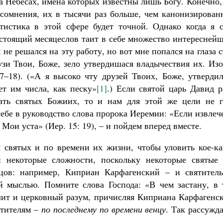
а Небесах, имена которых известны лишь Богу. Конечно
з сомнения, их в тысячи раз больше, чем канонизирова
атистика в этой сфере будет точной. Однако когда я с
астоящий месяцеслов таит в себе множество интересней
 не решался на эту работу, но вот мне попался на глаза 
зи Твои, Боже, зело утвердишася владычествия их. Изо
17–18). («А я высоко чту друзей Твоих, Боже, утверди
ет им числа, как песку»
[1]
.) Если святой царь Давид 
ать святых Божиих, то и нам для этой же цели не г
себе в руководство слова пророка Иеремии: «Если извле
Мои уста» (Иер. 15: 19), – и пойдем вперед вместе.
 святых и по времени их жизни, чтобы уловить кое-ка
и некоторые сложности, поскольку некоторые святые 
нцов: например, Киприан Карфагенский – и святитель
й мыслью. Помните слова Господа: «В чем застану, в 
лит и церковный разум, причисляя Киприана Карфагенск
ятителям –
по последнему по времени венцу
. Так рассужд