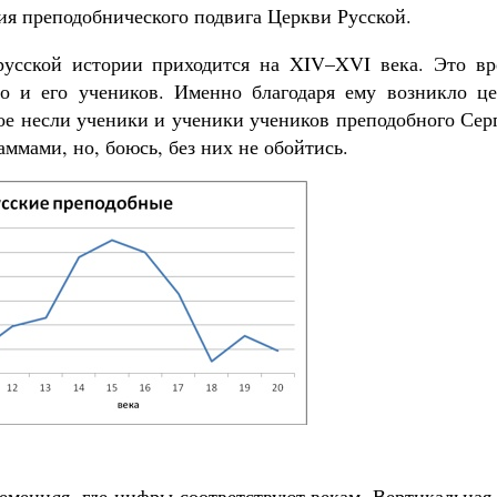
ия преподобнического подвига Церкви Русской.
русской истории приходится на XIV–XVI века. Это вр
о и его учеников. Именно благодаря ему возникло це
ое несли ученики и ученики учеников преподобного Сер
аммами, но, боюсь, без них не обойтись.
ременн
а
я, где цифры соответствуют векам. Вертикальная