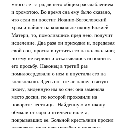
много лет страдавшего общим расслаблением
и хромотою. Во время сна ему было сказано,
что если он посетит Иоанно-Богословский
храм и найдет на колокольне икону Божией
Матери, то, помолившись пред нею, получит
исцеление. Два раза он приходил и, передавая
свой сон, просил впустить его на колокольню;
но ему не верили и отказывались исполнить
его просьбу. Наконец в третий раз
помилосердовали о нем и впустили его на
колокольню. Здесь он тотчас нашел святую
икону, виденную им во сне: она заменяла
место доски, по которой проходили на
повороте лестницы. Найденную им икону
обмыли от сора и птичьего налета,
покрывавших ее. Больной крестьянин просил
отслужить пред нею молебен и получил