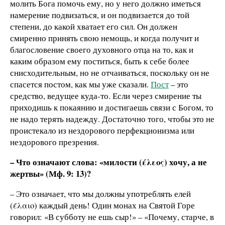
молить Бога помочь ему, но у него должно иметься
намерение подвизаться, и он подвизается до той
степени, до какой хватает его сил. Он должен
смиренно принять свою немощь, и когда получит и
благословение своего духовного отца на то, как и
каким образом ему поститься, быть к себе более
снисходительным, но не отчаиваться, поскольку он не
спасется постом, как мы уже сказали.
Пост
– это
средство, ведущее куда-то. Если через смирение ты
приходишь к покаянию и достигаешь связи с Богом, то
не надо терять надежду. Достаточно того, чтобы это не
проистекало из нездорового перфекционизма или
нездорового презрения.
– Что означают слова: «милости
(έλεος) хочу, а не
жертвы» (Мф. 9: 13)?
– Это означает, что мы должны употреблять елей
(έλαιο) каждый день! Один монах на Святой Горе
говорил: «В субботу не ешь сыр!» – «Почему, старче, в