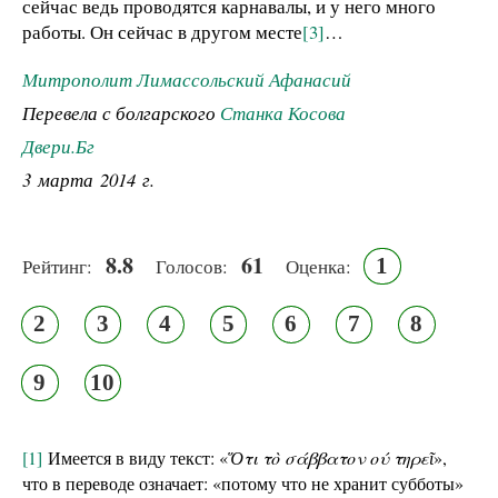
сейчас ведь проводятся карнавалы, и у него много
работы. Он сейчас в другом месте
[3]
…
Митрополит Лимассольский Афанасий
Перевела с болгарского
Станка Косова
Двери.Бг
3 марта 2014 г.
8.8
61
1
Рейтинг:
Голосов:
Оценка:
2
3
4
5
6
7
8
9
10
[1]
Имеется в виду текст: «
Ὅ
τι τὸ σάββατον ού τηρεῖ
»,
что в переводе означает: «потому что не хранит субботы»