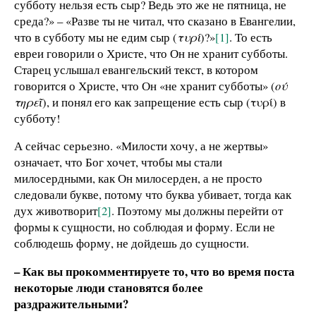
субботу нельзя есть сыр? Ведь это же не пятница, не
среда?» – «Разве ты не читал, что сказано в Евангелии,
что в субботу мы не едим сыр (
τυρί
)?»
[1]
. То есть
евреи говорили о Христе, что Он не хранит субботы.
Старец услышал евангельский текст, в котором
говорится о Христе, что Он «не хранит субботы» (
ού
τηρεῖ
), и понял его как запрещение есть сыр (τυρί) в
субботу!
А сейчас серьезно. «Милости хочу, а не жертвы»
означает, что Бог хочет, чтобы мы стали
милосердными, как Он милосерден, а не просто
следовали букве, потому что буква убивает, тогда как
дух животворит
[2]
. Поэтому мы должны перейти от
формы к сущности, но соблюдая и форму. Если не
соблюдешь форму, не дойдешь до сущности.
– Как вы прокомментируете то, что во время поста
некоторые люди становятся более
раздражительными?