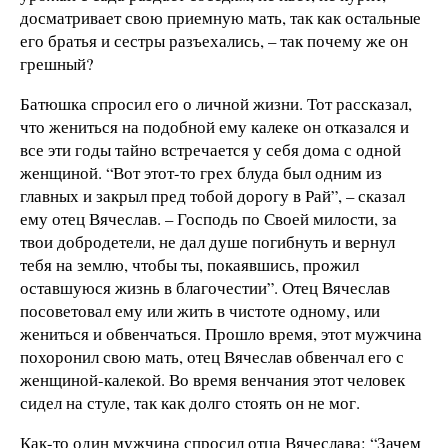
досматривает свою приемную мать, так как остальные
его братья и сестры разъехались, – так почему же он
грешный?
Батюшка спросил его о личной жизни. Тот рассказал,
что жениться на подобной ему калеке он отказался и
все эти годы тайно встречается у себя дома с одной
женщиной. “Вот этот-то грех блуда был одним из
главных и закрыл пред тобой дорогу в Рай”, – сказал
ему отец Вячеслав. – Господь по Своей милости, за
твои добродетели, не дал душе погибнуть и вернул
тебя на землю, чтобы ты, покаявшись, прожил
оставшуюся жизнь в благочестии”. Отец Вячеслав
посоветовал ему или жить в чистоте одному, или
жениться и обвенчаться. Прошло время, этот мужчина
похоронил свою мать, отец Вячеслав обвенчал его с
женщиной-калекой. Во время венчания этот человек
сидел на стуле, так как долго стоять он не мог.
Как-то один мужчина спросил отца Вячеслава: “Зачем