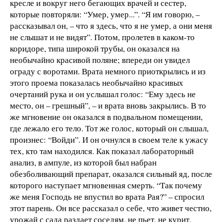
кресле и вокруг него бегающих врачей и сестер,
которые повторяли: “Умер, умер...”. “Я им говорю, –
рассказывал он, – что я здесь, что я не умер, а они меня
не слышат и не видят”. Потом, пролетев в каком-то
коридоре, типа широкой трубы, он оказался на
необычайно красивой поляне; впереди он увидел
ограду с воротами. Врата немного приоткрылись и из
этого проема показалась необычайно красивых
очертаний рука и он услышал голос: “Ему здесь не
место, он – грешный”, – и врата вновь закрылись. В то
же мгновение он оказался в подвальном помещении,
где лежало его тело. Тот же голос, который он слышал,
произнес: “Войди”. И он очнулся в своем теле к ужасу
тех, кто там находился. Как показал лабораторный
анализ, в ампуле, из которой был набран
обезболивающий препарат, оказался сильный яд, после
которого наступает мгновенная смерть. “Так почему
же меня Господь не впустил во врата Рая?” – спросил
этот парень. Он все рассказал о себе, что живет честно,
урожай с сада раздает соседям, не пьет, не курит,