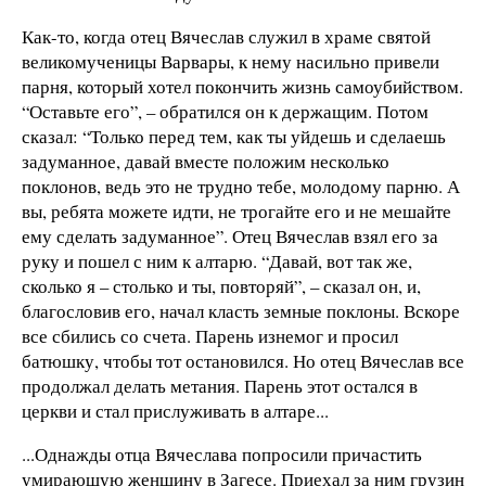
Как-то, когда отец Вячеслав служил в храме святой
великомученицы Варвары, к нему насильно привели
парня, который хотел покончить жизнь самоубийством.
“Оставьте его”, – обратился он к держащим. Потом
сказал: “Только перед тем, как ты уйдешь и сделаешь
задуманное, давай вместе положим несколько
поклонов, ведь это не трудно тебе, молодому парню. А
вы, ребята можете идти, не трогайте его и не мешайте
ему сделать задуманное”. Отец Вячеслав взял его за
руку и пошел с ним к алтарю. “Давай, вот так же,
сколько я – столько и ты, повторяй”, – сказал он, и,
благословив его, начал класть земные поклоны. Вскоре
все сбились со счета. Парень изнемог и просил
батюшку, чтобы тот остановился. Но отец Вячеслав все
продолжал делать метания. Парень этот остался в
церкви и стал прислуживать в алтаре...
...Однажды отца Вячеслава попросили причастить
умирающую женщину в Загесе. Приехал за ним грузин