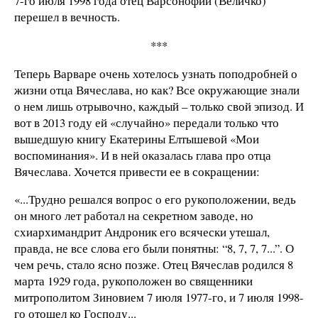
7-го июля 1998 года отец Варсонофий (Величко)
перешел в вечность.
***
Теперь Варваре очень хотелось узнать поподробней о
жизни отца Вячеслава, но как? Все окружающие знали
о нем лишь отрывочно, каждый – только свой эпизод. И
вот в 2013 году ей «случайно» передали только что
вышедшую книгу Екатерины Елтышевой «Мои
воспоминания». И в ней оказалась глава про отца
Вячеслава. Хочется привести ее в сокращении:
«...Трудно решался вопрос о его рукоположении, ведь
он много лет работал на секретном заводе, но
схиархимандрит Андроник его всячески утешал,
правда, не все слова его были понятны: “8, 7, 7, 7...”. О
чем речь, стало ясно позже. Отец Вячеслав родился 8
марта 1929 года, рукоположен во священники
митрополитом Зиновием 7 июля 1977-го, и 7 июля 1998-
го отошел ко Господу...