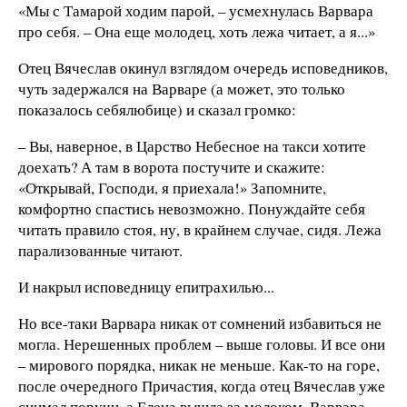
«Мы с Тамарой ходим парой, – усмехнулась Варвара
про себя. – Она еще молодец, хоть лежа читает, а я...»
Отец Вячеслав окинул взглядом очередь исповедников,
чуть задержался на Варваре (а может, это только
показалось себялюбице) и сказал громко:
– Вы, наверное, в Царство Небесное на такси хотите
доехать? А там в ворота постучите и скажите:
«Открывай, Господи, я приехала!» Запомните,
комфортно спастись невозможно. Понуждайте себя
читать правило стоя, ну, в крайнем случае, сидя. Лежа
парализованные читают.
И накрыл исповедницу епитрахилью...
Но все-таки Варвара никак от сомнений избавиться не
могла. Нерешенных проблем – выше головы. И все они
– мирового порядка, никак не меньше. Как-то на горе,
после очередного Причастия, когда отец Вячеслав уже
снимал поручи, а Елена вышла за молоком, Варвара,