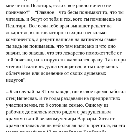
мне читать Псалтирь, если я все равно ничего не
понимаю?” – “Главное – что бесы понимают то, что ты
читаешь, и бегут от тебя и тех, кого ты поминаешь на
Псалтири. Вот если тебе врач выпишет рецепт на
лекарство, в состав которого входит несколько
компонентов, а рецепт написан на латинском языке –
ты ведь не понимаешь, что там написано и что оно
значит, но знаешь, что это лекарство поможет тебе от
той болезни, на которую ты жаловался врачу. Так и при
чтении Псалтири: душа очищается, и ты получаешь
облегчение или исцеление от своих душевных
недугов”.
...Был случай на 31-ом заводе, где в свое время работал
отец Вячеслав. В те годы раздавали на предприятиях
участки земли, по 6 соток на семью. Одному из
рабочих досталось место рядом с разрушенным
храмом святой великомученицы Варвары. Хотя от
храма осталась лишь небольшая часть престола, на это
место каждый год 17-го декабря на Барбароба