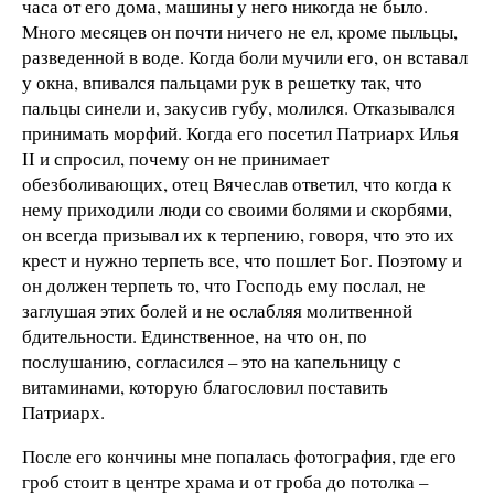
часа от его дома, машины у него никогда не было.
Много месяцев он почти ничего не ел, кроме пыльцы,
разведенной в воде. Когда боли мучили его, он вставал
у окна, впивался пальцами рук в решетку так, что
пальцы синели и, закусив губу, молился. Отказывался
принимать морфий. Когда его посетил Патриарх Илья
II и спросил, почему он не принимает
обезболивающих, отец Вячеслав ответил, что когда к
нему приходили люди со своими болями и скорбями,
он всегда призывал их к терпению, говоря, что это их
крест и нужно терпеть все, что пошлет Бог. Поэтому и
он должен терпеть то, что Господь ему послал, не
заглушая этих болей и не ослабляя молитвенной
бдительности. Единственное, на что он, по
послушанию, согласился – это на капельницу с
витаминами, которую благословил поставить
Патриарх.
После его кончины мне попалась фотография, где его
гроб стоит в центре храма и от гроба до потолка –