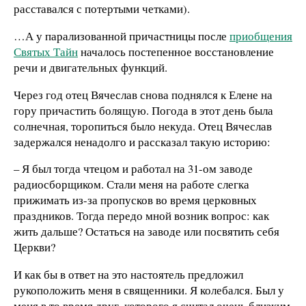
расставался с потертыми четками).
…А у парализованной причастницы после
приобщения
Святых Тайн
началось постепенное восстановление
речи и двигательных функций.
Через год отец Вячеслав снова поднялся к Елене на
гору причастить болящую. Погода в этот день была
солнечная, торопиться было некуда. Отец Вячеслав
задержался ненадолго и рассказал такую историю:
– Я был тогда чтецом и работал на 31-ом заводе
радиосборщиком. Стали меня на работе слегка
прижимать из-за пропусков во время церковных
праздников. Тогда передо мной возник вопрос: как
жить дальше? Остаться на заводе или посвятить себя
Церкви?
И как бы в ответ на это настоятель предложил
рукоположить меня в священники. Я колебался. Был у
меня в то время друг, которого я считал очень близким