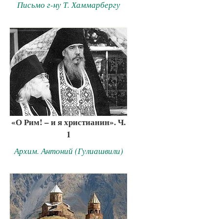
Письмо г-ну Т. Хаммарбергу
«О Рим! – и я христианин». Ч.
1
Архим. Антоний (Гулиашвили)