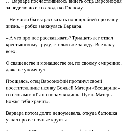
… Варваре посчастливилось видеть отца Варсонофия
за неделю до его отхода ко Господу.
– Не могли бы вы рассказать поподробней про вашу
жизнь, – робко заикнулась Варвара.
– А что про нее рассказывать? Тридцать лет отдал
крестьянскому труду, столько же заводу. Все как у
всех.
О священстве и монашестве он, по своему смирению,
даже не упомянул.
Прощаясь, отец Варсонофий протянул своей
посетительнице иконку Божьей Матери «Всецарица»
со словами: «Ты по ночам ходишь. Пусть Матерь
Божья тебя хранит».
Варвара потом долго недоумевала, откуда батюшка
узнал про ее ночные круизы.