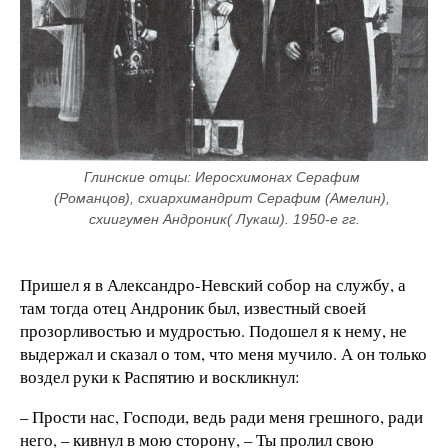
Глинские отцы: Иеросхимонах Серафим 
(Романцов), схиархимандрит Серафим (Амелин), 
схиигумен Андроник( Лукаш). 1950-е гг.
Пришел я в Александро-Невский собор на службу, а
там тогда отец Андроник был, известный своей
прозорливостью и мудростью. Подошел я к нему, не
выдержал и сказал о том, что меня мучило. А он только
воздел руки к Распятию и воскликнул:
– Прости нас, Господи, ведь ради меня грешного, ради
него, – кивнул в мою сторону, – Ты пролил свою