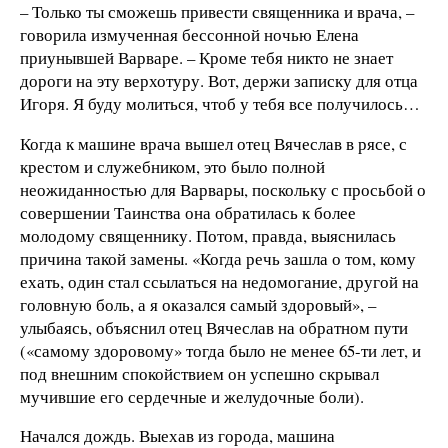
– Только ты сможешь привести священника и врача, –
говорила измученная бессонной ночью Елена
приунывшей Варваре. – Кроме тебя никто не знает
дороги на эту верхотуру. Вот, держи записку для отца
Игоря. Я буду молиться, чтоб у тебя все получилось…
Когда к машине врача вышел отец Вячеслав в рясе, с
крестом и служебником, это было полной
неожиданностью для Варвары, поскольку с просьбой о
совершении Таинства она обратилась к более
молодому священнику. Потом, правда, выяснилась
причина такой замены. «Когда речь зашла о том, кому
ехать, один стал ссылаться на недомогание, другой на
головную боль, а я оказался самый здоровый», –
улыбаясь, объяснил отец Вячеслав на обратном пути
(«самому здоровому» тогда было не менее 65-ти лет, и
под внешним спокойствием он успешно скрывал
мучившие его сердечные и желудочные боли).
Начался дождь. Выехав из города, машина