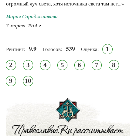
огромный луч света, хотя источника света там нет...»
Мария Сараджишвили
7 марта 2014 г.
9.9
539
1
Рейтинг:
Голосов:
Оценка:
2
3
4
5
6
7
8
9
10