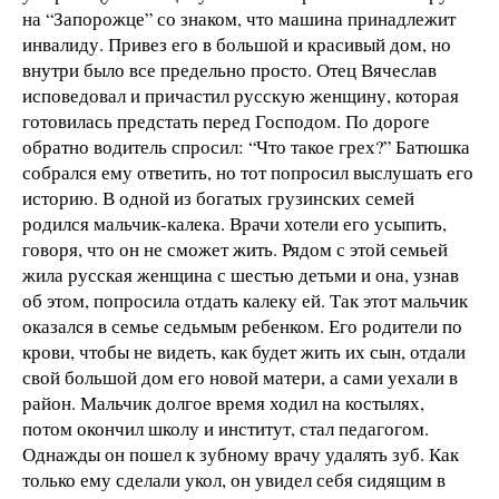
на “Запорожце” со знаком, что машина принадлежит
инвалиду. Привез его в большой и красивый дом, но
внутри было все предельно просто. Отец Вячеслав
исповедовал и причастил русскую женщину, которая
готовилась предстать перед Господом. По дороге
обратно водитель спросил: “Что такое грех?” Батюшка
собрался ему ответить, но тот попросил выслушать его
историю. В одной из богатых грузинских семей
родился мальчик-калека. Врачи хотели его усыпить,
говоря, что он не сможет жить. Рядом с этой семьей
жила русская женщина с шестью детьми и она, узнав
об этом, попросила отдать калеку ей. Так этот мальчик
оказался в семье седьмым ребенком. Его родители по
крови, чтобы не видеть, как будет жить их сын, отдали
свой большой дом его новой матери, а сами уехали в
район. Мальчик долгое время ходил на костылях,
потом окончил школу и институт, стал педагогом.
Однажды он пошел к зубному врачу удалять зуб. Как
только ему сделали укол, он увидел себя сидящим в