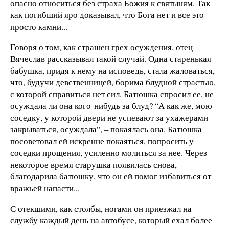
опасно относиться без страха Божия к святыням. Так
как погибший яро доказывал, что Бога нет и все это –
просто камни...
Говоря о том, как страшен грех осуждения, отец
Вячеслав рассказывал такой случай. Одна старенькая
бабушка, придя к нему на исповедь, стала жаловаться,
что, будучи девственницей, борима блудной страстью,
с которой справиться нет сил. Батюшка спросил ее, не
осуждала ли она кого-нибудь за блуд? “А как же, мою
соседку, у которой двери не успевают за ухажерами
закрываться, осуждала”, – покаялась она. Батюшка
посоветовал ей искренне покаяться, попросить у
соседки прощения, усиленно молиться за нее. Через
некоторое время старушка появилась снова,
благодарила батюшку, что он ей помог избавиться от
вражьей напасти...
С отекшими, как столбы, ногами он приезжал на
службу каждый день на автобусе, который ехал более