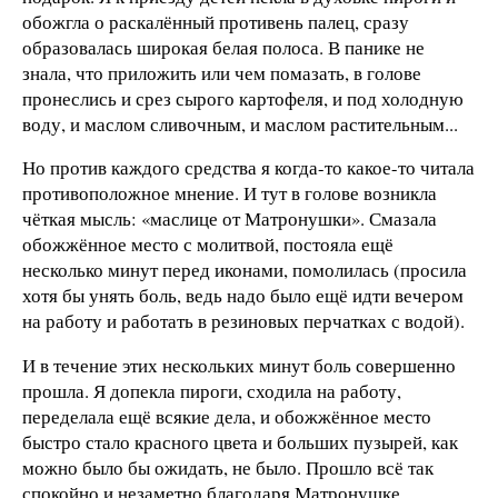
обожгла о раскалённый противень палец, сразу
образовалась широкая белая полоса. В панике не
знала, что приложить или чем помазать, в голове
пронеслись и срез сырого картофеля, и под холодную
воду, и маслом сливочным, и маслом растительным...
Но против каждого средства я когда-то какое-то читала
противоположное мнение. И тут в голове возникла
чёткая мысль: «маслице от Матронушки». Смазала
обожжённое место с молитвой, постояла ещё
несколько минут перед иконами, помолилась (просила
хотя бы унять боль, ведь надо было ещё идти вечером
на работу и работать в резиновых перчатках с водой).
И в течение этих нескольких минут боль совершенно
прошла. Я допекла пироги, сходила на работу,
переделала ещё всякие дела, и обожжённое место
быстро стало красного цвета и больших пузырей, как
можно было бы ожидать, не было. Прошло всё так
спокойно и незаметно благодаря Матронушке.