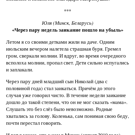
***
Юля (Минск, Беларусь)
«Через пару недель заикание пошло на убыль»
Летом я со своими детками жили на даче. Одним
июльским вечером налетела страшная буря. Гремел
гром, сверкали молнии. И вдруг, во время очередного
всполоха молнии, пропал свет. Дети сильно испугались
и заплакали.
Через пару дней младший сын Николай (два с
половиной года) стал заикаться. Причём до этого
случая уже говорил чисто. В течение недели заикание
дошло до такой степени, что он не мог сказать «мама».
Слушать это без слёз было невозможно. Родные
хватались за голову. Коленька, сам понимая свою беду,
почти перестал говорить.
И вот я узнаю, что к нам в Минск (август 2010 года)