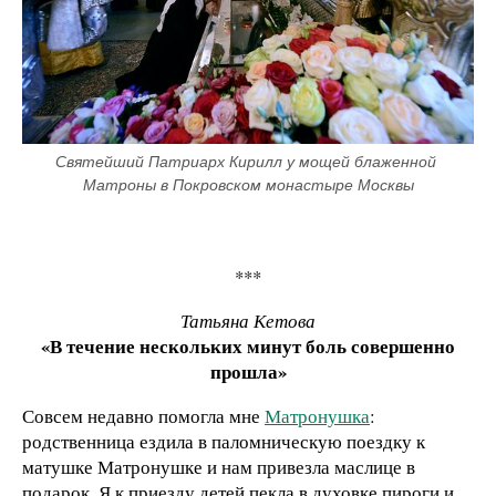
Святейший Патриарх Кирилл у мощей блаженной 
Матроны в Покровском монастыре Москвы
***
Татьяна Кетова
«В течение нескольких минут боль совершенно
прошла»
Совсем недавно помогла мне
Матронушка
:
родственница ездила в паломническую поездку к
матушке Матронушке и нам привезла маслице в
подарок. Я к приезду детей пекла в духовке пироги и