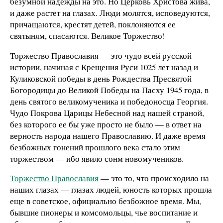
безумной надежды на это. Но Церковь Христова жива,
и даже растет на глазах. Люди молятся, исповедуются,
причащаются, крестят детей, поклоняются ее
святыням, спасаются. Великое Торжество!
Торжество Православия — это чудо всей русской
истории, начиная с Крещения Руси 1025 лет назад и
Куликовской победы в день Рождества Пресвятой
Богородицы до Великой Победы на Пасху 1945 года, в
день святого великомученика и победоносца Георгия.
Чудо Покрова Царицы Небесной над нашей страной,
без которого ее бы уже просто не было — в ответ на
верность народа нашего Православию. И даже время
безбожных гонений прошлого века стало этим
торжеством — ибо явило сонм новомучеников.
Торжество Православия
— это то, что происходило на
наших глазах — глазах людей, юность которых прошла
еще в советское, официально безбожное время. Мы,
бывшие пионеры и комсомольцы, чье воспитание и