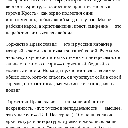
верность Христу, за особенное принятие «терпкой
горечи Креста», как верно подметил один
иноплеменник, побывавший когда-то у нас. Мы не
рабский народ, а христианский; крест, смирение — это
не рабство, это высшая свобода.
Торжество Православия — это и русский характер,
который веками воспитывался нашей верой. Русскому
человеку скучно жить только земными интересами, он
запивает от этого с горя — отученный, бедный, от
молитвы и поста. Но когда нужно взяться за великое
общее дело, кого-то спасать, он чувствует себя в своей
тарелке, он знает тогда, зачем живет и готов даже на
подвиг.
Торжество Православия — это наши доброта и
искренность, «дух русской неподдельности — высшее,
что у нас есть» (Б.Л. Пастернак). Это наши великие
архитектура и литература, музыка и живопись, наши
прекрасные песни. Это наш великий русский язык,