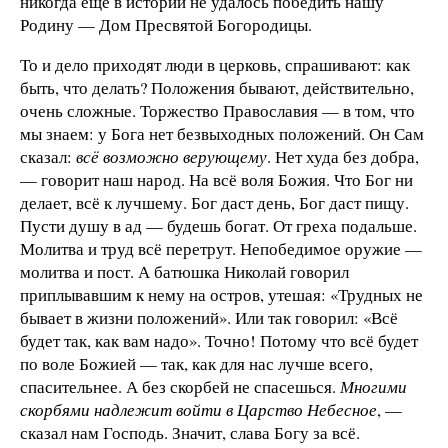
никогда еще в истории не удалось победить нашу
Родину — Дом Пресвятой Богородицы.
То и дело приходят люди в церковь, спрашивают: как
быть, что делать? Положения бывают, действительно,
очень сложные. Торжество Православия — в том, что
мы знаем: у Бога нет безвыходных положений. Он Сам
сказал:
всё возможно верующему
. Нет худа без добра,
— говорит наш народ. На всё воля Божия. Что Бог ни
делает, всё к лучшему. Бог даст день, Бог даст пищу.
Пусти душу в ад — будешь богат. От греха подальше.
Молитва и труд всё перетрут. Непобедимое оружие —
молитва и пост. А батюшка Николай говорил
приплывавшим к нему на остров, утешая: «Трудных не
бывает в жизни положений». Или так говорил: «Всё
будет так, как вам надо». Точно! Потому что всё будет
по воле Божией — так, как для нас лучше всего,
спасительнее. А без скорбей не спасешься.
Многими
скорбями надлежит войти в Царство Небесное
, —
сказал нам Господь. Значит, слава Богу за всё.