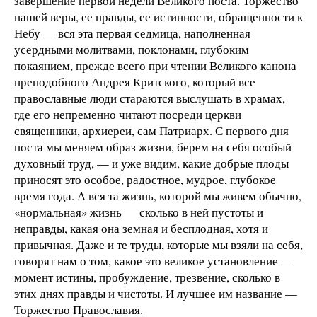
завершение первой недели Великого поста. Торжество
нашей веры, ее правды, ее истинности, обращенности к
Небу — вся эта первая седмица, наполненная
усердными молитвами, поклонами, глубоким
покаянием, прежде всего при чтении Великого канона
преподобного Андрея Критского, который все
православные люди стараются выслушать в храмах,
где его непременно читают посреди церкви
священники, архиереи, сам Патриарх. С первого дня
поста мы меняем образ жизни, берем на себя особый
духовный труд, — и уже видим, какие добрые плоды
приносят это особое, радостное, мудрое, глубокое
время года. А вся та жизнь, которой мы живем обычно,
«нормальная» жизнь — сколько в ней пустоты и
неправды, какая она земная и бесплодная, хотя и
привычная. Даже и те труды, которые мы взяли на себя,
говорят нам о том, какое это великое установление —
момент истины, пробуждение, трезвение, сколько в
этих днях правды и чистоты. И лучшее им название —
Торжество Православия.