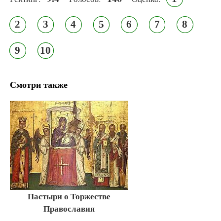
2
3
4
5
6
7
8
9
10
Смотри также
Пастыри о Торжестве
Православия