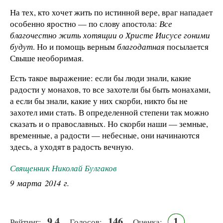
На тех, кто хочет жить по истинной вере, враг нападает
особенно яростно — по слову апостола:
Все
благочестно жить хотящии о Христе Иисусе гоними
будут
. Но и помощь верным
благодатная
посылается
Свыше необоримая.
Есть такое выражение: если бы люди знали, какие
радости у монахов, то все захотели бы быть монахами,
а если бы знали, какие у них скорби, никто бы не
захотел ими стать. В определенной степени так можно
сказать и о православных. Но скорби наши — земные,
временные, а радости — небесные, они начинаются
здесь, а уходят в радость вечную.
Священник Николай Булгаков
9 марта 2014 г.
9.4
146
1
Рейтинг:
Голосов:
Оценка: