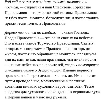
Род сей ничимже изходит, токмко молитвою и
постом, —
открыл нам наш Спаситель. Торжество
Православия — торжество этой истины. Православия
нет без поста. Молитва, богослужение и пост остались
практически только в Православии.
Дерево познается по плодам
, — сказал Господь.
Плоды Православия — это сонм святых на небесах.
Это и есть главное Торжество Православия. Святых,
которых мы почитаем в Православии, с которыми
живем, постоянно обращаясь в молитвах, празднуем
дни их памяти как наши праздники, чьи имена носим
— наших небесных покровителей,
скорых помощников
и молитвенников о душах наших
. Именно верность
православной вере сделала их святыми. Именно этим
путем преподобные, молитвенники и постники
достигали великих духовных даров, святости. Те же
средства для духовного восхождения к вершинам духа
в Церкви нашей и у нас под руками.