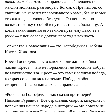
иконочкам
, без которых православный человек не
мыслит молитвы, разговора с Богом, с Пречистой, со
святыми, не мыслит православного храма, без которых
его жилище — словно без души. Он непременно
возьмет иконку с собой в путешествие, в больницу. А
когда заканчивается его земной путь, ему дают ее в
руки — с ней совсем другой переход в вечность.
Торжество Православия — это Непобедимая Победа
Креста Христова.
Крест Господень — это ключ к пониманию тайны
жизни. Крест — это не поражение, не бессилие добра,
не могущество зла. Крест — это самая великая победа,
которая совершилась на земле. Победа любви и
смирения. И вера наша, жизнь православная.
«Россия на Голгофе», — так сказал протоиерей
Николай Гурьянов. Все страдания, скорби, кажущиеся
поражения нашего народа в истории — это совсем не
так просто, это его Голгофа, которой он сподобился за