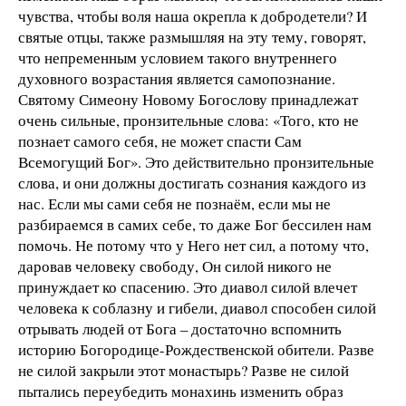
чувства, чтобы воля наша окрепла к добродетели? И
святые отцы, также размышляя на эту тему, говорят,
что непременным условием такого внутреннего
духовного возрастания является самопознание.
Святому Симеону Новому Богослову принадлежат
очень сильные, пронзительные слова: «Того, кто не
познает самого себя, не может спасти Сам
Всемогущий Бог». Это действительно пронзительные
слова, и они должны достигать сознания каждого из
нас. Если мы сами себя не познаём, если мы не
разбираемся в самих себе, то даже Бог бессилен нам
помочь. Не потому что у Него нет сил, а потому что,
даровав человеку свободу, Он силой никого не
принуждает ко спасению. Это диавол силой влечет
человека к соблазну и гибели, диавол способен силой
отрывать людей от Бога – достаточно вспомнить
историю Богородице-Рождественской обители. Разве
не силой закрыли этот монастырь? Разве не силой
пытались переубедить монахинь изменить образ