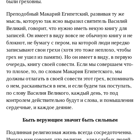
были греховны.
Преподобный Макарий Египетский, развивая ту же
мысль, которую так ясно выразил святитель Василий
Великий, говорит, что нужно иметь некую книгу для
записей. Он имеет в виду вовсе не обычную книгу и не
блокнот, не бумагу с пером, на которой люди нередко
записывают свои грехи (хотя это тоже неплохо, чтобы
грех не ушел из памяти). Но он имеет в виду, в первую
очередь, книгу своей совести. Если мы совершаем что-
то плохое, то, по словам Макария Египетского, мы
должны отлагать в своей совести этот грех, вспоминать
о нем, раскаиваться в нем, и если будем так поступать,
по слову Василия Великого, каждый день, то под
контролем действительно будут и слова, и помышления
сердечные, и каждое деяние.
Быть верующим значит быть сильным
Подлинная религиозная жизнь всегда сосредоточенна.
Иногда нам говорят, что религия – удел слабых людей.