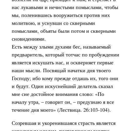
нас лукавыми и нечистыми помыслами, чтобы
мы, поленившись вооружиться против них
молитвою, и уснувши со скверными
помыслами, объяты были потом и скверными
сновидениями.
Есть между злыми духами бес, называемый
предваритель, который тотчас по пробуждении
является искушать нас, и оскверняет первые
наши мысли. Посвящай начатки дня твоего
Господу; ибо кому прежде отдашь их, того они
и будут. Один искуснейший делатель сказал
мне сие достойное внимания слово: «По
началу утра, – говорит он, – предузнаю я все
течение дня моего» (Лествица. 26:103-104).
Созревшая и укоренившаяся страсть является
невидимым идолом, поставленным внутри