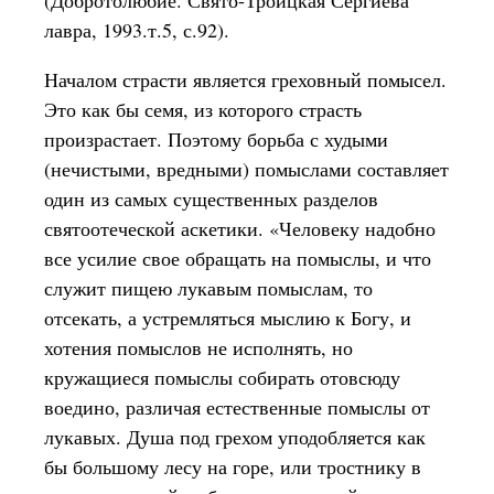
(Добротолюбие. Свято-Троицкая Сергиева
лавра, 1993.т.5, с.92).
Началом страсти является греховный помысел.
Это как бы семя, из которого страсть
произрастает. Поэтому борьба с худыми
(нечистыми, вредными) помыслами составляет
один из самых существенных разделов
святоотеческой аскетики. «Человеку надобно
все усилие свое обращать на помыслы, и что
служит пищею лукавым помыслам, то
отсекать, а устремляться мыслию к Богу, и
хотения помыслов не исполнять, но
кружащиеся помыслы собирать отовсюду
воедино, различая естественные помыслы от
лукавых. Душа под грехом уподобляется как
бы большому лесу на горе, или тростнику в