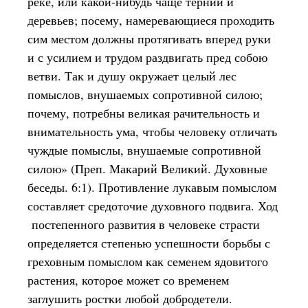
реке, или какой-нибудь чаще терний и
деревьев; посему, намеревающиеся проходить
сим местом должны протягивать вперед руки
и с усилием и трудом раздвигать пред собою
ветви. Так и душу окружает целый лес
помыслов, внушаемых сопротивной силою;
почему, потребны великая рачительность и
внимательность ума, чтобы человеку отличать
чуждые помыслы, внушаемые сопротивной
силою» (Преп. Макарий Великий. Духовные
беседы. 6:1). Противление лукавым помыслом
составляет средоточие духовного подвига. Ход
постепенного развития в человеке страсти
определяется степенью успешности борьбы с
греховным помыслом как семенем ядовитого
растения, которое может со временем
заглушить ростки любой добродетели.