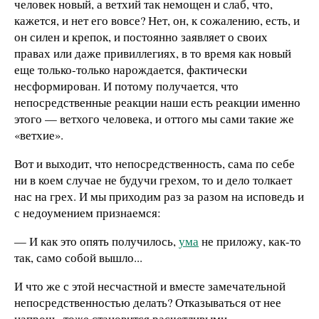
человек новый, а ветхий так немощен и слаб, что,
кажется, и нет его вовсе? Нет, он, к сожалению, есть, и
он силен и крепок, и постоянно заявляет о своих
правах или даже привиллегиях, в то время как новый
еще только-только нарождается, фактически
несформирован. И потому получается, что
непосредственные реакции наши есть реакции именно
этого — ветхого человека, и оттого мы сами такие же
«ветхие».
Вот и выходит, что непосредственность, сама по себе
ни в коем случае не будучи грехом, то и дело толкает
нас на грех. И мы приходим раз за разом на исповедь и
с недоумением признаемся:
— И как это опять получилось,
ума
не приложу, как-то
так, само собой вышло...
И что же с этой несчастной и вместе замечательной
непосредственностью делать? Отказываться от нее
напрочь, тоже становится расчетливыми,