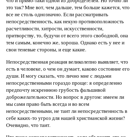
что и прямо-таки одной из добродетелей. Но точно ли
это так? Мне вот, чем дальше, тем больше кажется, что
все не столь однозначно. Если рассматривать
непосредственность, как некую противоположность
расчетливости, хитрости, искусственности,
притворству, то, будучи от всего этого свободной, она
тем самым, конечно же, хороша. Однако есть у нее и
свои теневые стороны, и еще какие.
Непосредственная реакция великолепно выявляет, что
есть в человеке, о чем он думает, каково состояние его
души. И могу сказать, что лично мне с людьми
непосредственными гораздо проще: я определенно
предпочту искреннюю грубость фальшивой
доброжелательности. Но вопрос в другом: имеем ли
мы сами право быть всегда и во всем
непосредственными, не таит ли непосредственность в
себе каких-то угроз для нашей христианской жизни?
Очевидно, что таит.
Что такое непосредственность, если объяснять это на