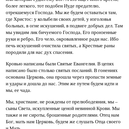
более легкого, тот подобен Иуде предателю,
отрекшемуся Господа. Мы же будем оставаться там,
где Христос: у колыбели своих детей, у изголовья
больных, в огне искушений, в подвиге добрых дел. Там
мы увидим лик бичуемого Господа, Его пронзенные
руки и ребро, Его чело, окровавленное ради нас. Ибо
печь искушений очистила святых, а Крестные раны
породили для нас дух спасения.
Кровью написаны были Святые Евангелия. В цепях
написано было столько святых посланий. В гонениях
основана Церковь, она прошла через пропасти земные
и удары и дошла до нас. Этим же путем будем идти и
мы, ее чада.
Мы, христиане, не рождены от прелюбодеяния, мы –
сыны Света, искупленные ценой невинной Крови. Мы
также и не сироты, брошенные родителями. Отец нам
Бог, мать нам Церковь, будем же слушать Отца своего
и Мать.