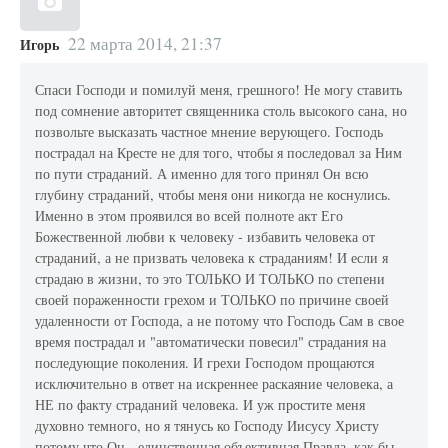
22 марта 2014, 21:37
Игорь
Спаси Господи и помилуй меня, грешного! Не могу ставить
под сомнение авторитет священника столь высокого сана, но
позвольте высказать частное мнение верующего. Господь
пострадал на Кресте не для того, чтобы я последовал за Ним
по пути страданий. А именно для того принял Он всю
глубину страданий, чтобы меня они никогда не коснулись.
Именно в этом проявился во всей полноте акт Его
Божественной любви к человеку - избавить человека от
страданий, а не призвать человека к страданиям! И если я
страдаю в жизни, то это ТОЛЬКО И ТОЛЬКО по степени
своей пораженности грехом и ТОЛЬКО по причине своей
удаленности от Господа, а не потому что Господь Сам в свое
время пострадал и "автоматически повесил" страдания на
последующие поколения. И грехи Господом прощаются
исключительно в ответ на искреннее раскаяние человека, а
НЕ по факту страданий человека. И уж простите меня
духовно темного, но я тянусь ко Господу Иисусу Христу
потому что Он - единственная объективная Правда, как бы