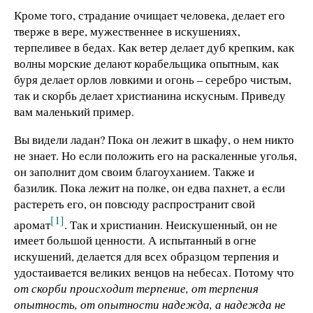
Кроме того, страдание очищает человека, делает его
тверже в вере, мужественнее в искушениях,
терпеливее в бедах. Как ветер делает дуб крепким, как
волны морские делают корабельщика опытным, как
буря делает орлов ловкими и огонь – серебро чистым,
так и скорбь делает христианина искусным. Приведу
вам маленький пример.
Вы видели ладан? Пока он лежит в шкафу, о нем никто
не знает. Но если положить его на раскаленные уголья,
он заполнит дом своим благоуханием. Также и
базилик. Пока лежит на полке, он едва пахнет, а если
растереть его, он повсюду распространит свой
[1]
аромат
. Так и христианин. Неискушенный, он не
имеет большой ценности. А испытанный в огне
искушений, делается для всех образцом терпения и
удостаивается великих венцов на небесах. Потому что
от скорби происходит терпение, от терпения
опытность, от опытности надежда, а надежда не