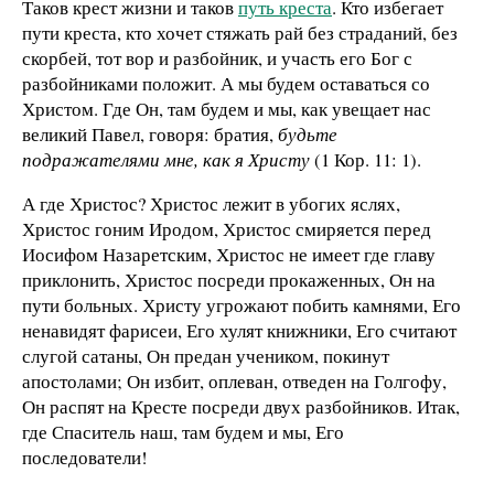
Таков крест жизни и таков
путь креста
. Кто избегает
пути креста, кто хочет стяжать рай без страданий, без
скорбей, тот вор и разбойник, и участь его Бог с
разбойниками положит. А мы будем оставаться со
Христом. Где Он, там будем и мы, как увещает нас
великий Павел, говоря: братия,
будьте
подражателями мне, как я Христу
(1 Кор. 11: 1).
А где Христос? Христос лежит в убогих яслях,
Христос гоним Иродом, Христос смиряется перед
Иосифом Назаретским, Христос не имеет где главу
приклонить, Христос посреди прокаженных, Он на
пути больных. Христу угрожают побить камнями, Его
ненавидят фарисеи, Его хулят книжники, Его считают
слугой сатаны, Он предан учеником, покинут
апостолами; Он избит, оплеван, отведен на Голгофу,
Он распят на Кресте посреди двух разбойников. Итак,
где Спаситель наш, там будем и мы, Его
последователи!