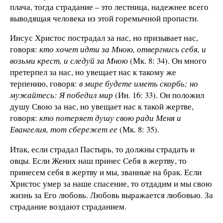
плача, тогда страдание – это лестница, надежнее всего
выводящая человека из этой горемычной пропасти.
Иисус Христос пострадал за нас, но призывает нас,
говоря:
кто хочет идти за Мною, отвергнись себя, и
возьми крест, и следуй за Мною
(Мк. 8: 34). Он много
претерпел за нас, но увещает нас к такому же
терпению, говоря:
в мире будете иметь скорбь; но
мужайтесь: Я победил мир
(Ин. 16: 33). Он положил
душу Свою за нас, но увещает нас к такой жертве,
говоря:
кто потеряет душу свою ради Меня и
Евангелия, тот сбережет ее
(Мк. 8: 35).
Итак, если страдал Пастырь, то должны страдать и
овцы. Если Жених наш принес Себя в жертву, то
принесем себя в жертву и мы, званные на брак. Если
Христос умер за наше спасение, то отдадим и мы свою
жизнь за Его любовь. Любовь выражается любовью. За
страдание воздают страданием.