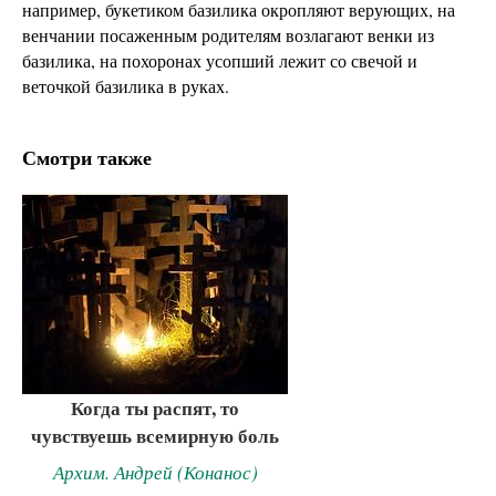
например, букетиком базилика окропляют верующих, на
венчании посаженным родителям возлагают венки из
базилика, на похоронах усопший лежит со свечой и
веточкой базилика в руках.
Смотри также
Когда ты распят, то
чувствуешь всемирную боль
Архим. Андрей (Конанос)