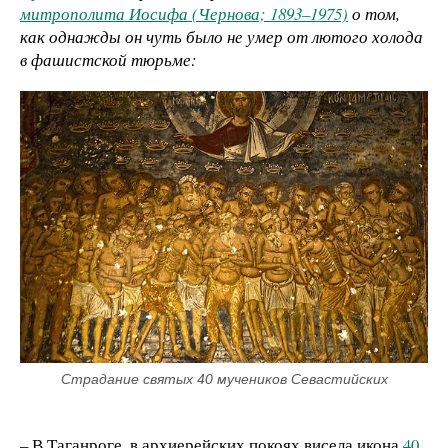
митрополита Иосифа (Чернова; 1893–1975)
о том,
как однажды он чуть было не умер от лютого холода
в фашистской тюрьме:
Страдание святых 40 мучеников Севастийских
– В Таганроге, в архиерейских покоях висела икона
40