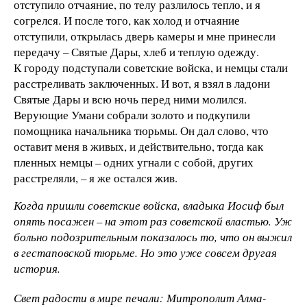
отступило отчаяние, по телу разлилось тепло, и я
согрелся. И после того, как холод и отчаяние
отступили, открылась дверь камеры и мне принесли
передачу – Святые Дары, хлеб и теплую одежду.
К городу подступали советские войска, и немцы стали
расстреливать заключенных. И вот, я взял в ладони
Святые Дары и всю ночь перед ними молился.
Верующие Умани собрали золото и подкупили
помощника начальника тюрьмы. Он дал слово, что
оставит меня в живых, и действительно, тогда как
пленных немцы – одних угнали с собой, других
расстреляли, – я же остался жив.
Когда пришли советские войска, владыка Иосиф был
опять посажен – на этот раз советской властью. Уж
больно подозрительным показалось то, что он выжил
в гестаповской тюрьме. Но это уже совсем другая
история.
Свет радости в мире печали: Митрополит Алма-