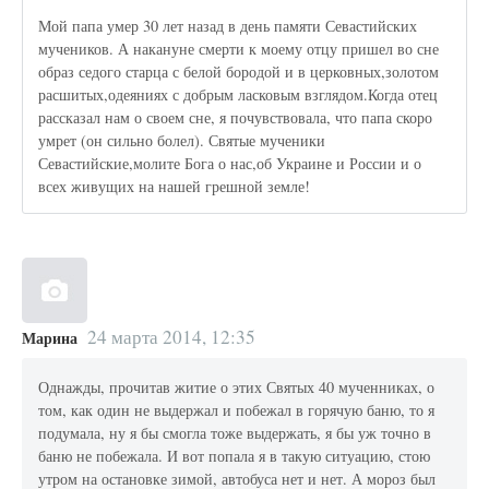
Мой папа умер 30 лет назад в день памяти Севастийских
мучеников. А накануне смерти к моему отцу пришел во сне
образ седого старца с белой бородой и в церковных,золотом
расшитых,одеяниях с добрым ласковым взглядом.Когда отец
рассказал нам о своем сне, я почувствовала, что папа скоро
умрет (он сильно болел). Святые мученики
Севастийские,молите Бога о нас,об Украине и России и о
всех живущих на нашей грешной земле!
24 марта 2014, 12:35
Марина
Однажды, прочитав житие о этих Святых 40 мученниках, о
том, как один не выдержал и побежал в горячую баню, то я
подумала, ну я бы смогла тоже выдержать, я бы уж точно в
баню не побежала. И вот попала я в такую ситуацию, стою
утром на остановке зимой, автобуса нет и нет. А мороз был