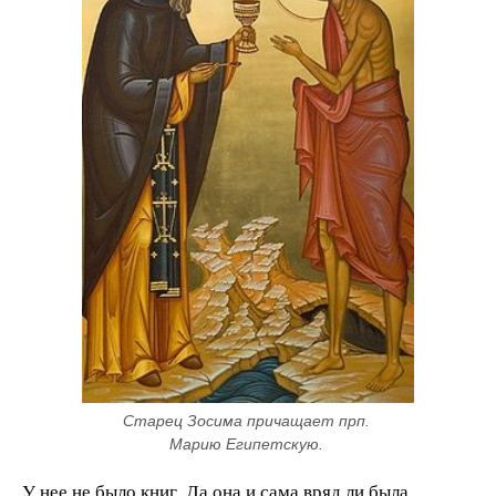
Старец Зосима причащает прп. 
Марию Египетскую. 
У нее не было книг. Да она и сама вряд ли была