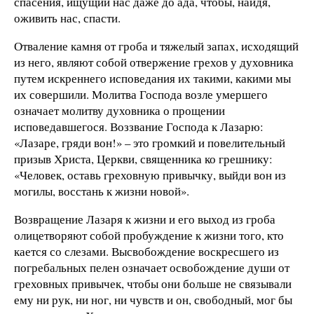
спасения, ищущий нас даже до ада, чтобы, найдя,
оживить нас, спасти.
Отваление камня от гроба и тяжелый запах, исходящий
из него, являют собой отвержение грехов у духовника
путем искреннего исповедания их такими, какими мы
их совершили. Молитва Господа возле умершего
означает молитву духовника о прощении
исповедавшегося. Воззвание Господа к Лазарю:
«Лазаре, гряди вон!» – это громкий и повелительный
призыв Христа, Церкви, священника ко грешнику:
«Человек, оставь греховную привычку, выйди вон из
могилы, восстань к жизни новой».
Возвращение Лазаря к жизни и его выход из гроба
олицетворяют собой пробуждение к жизни того, кто
кается со слезами. Высвобождение воскресшего из
погребальных пелен означает освобождение души от
греховных привычек, чтобы они больше не связывали
ему ни рук, ни ног, ни чувств и он, свободный, мог бы