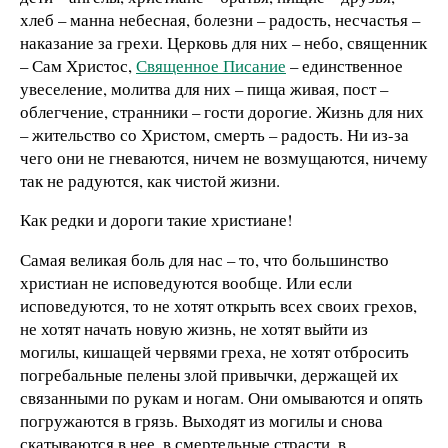
хлеб – манна небесная, болезни – радость, несчастья –
наказание за грехи. Церковь для них – небо, священник
– Сам Христос,
Священное Писание
– единственное
увеселение, молитва для них – пища живая, пост –
облегчение, странники – гости дорогие. Жизнь для них
– жительство со Христом, смерть – радость. Ни из-за
чего они не гневаются, ничем не возмущаются, ничему
так не радуются, как чистой жизни.
Как редки и дороги такие христиане!
Самая великая боль для нас – то, что большинство
христиан не исповедуются вообще. Или если
исповедуются, то не хотят открыть всех своих грехов,
не хотят начать новую жизнь, не хотят выйти из
могилы, кишащей червями греха, не хотят отбросить
погребальные пелены злой привычки, держащей их
связанными по рукам и ногам. Они омываются и опять
погружаются в грязь. Выходят из могилы и снова
скатываются в нее, в смертельные страсти, в