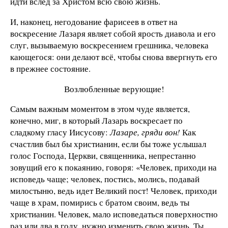
идти вслед за Христом всю свою жизнь.
И, наконец, негодование фарисеев в ответ на
воскресение Лазаря являет собой ярость диавола и его
слуг, вызываемую воскресением грешника, человека
кающегося: они делают всё, чтобы снова ввергнуть его
в прежнее состояние.
Возлюбленные верующие!
Самым важным моментом в этом чуде является,
конечно, миг, в который Лазарь воскресает по
сладкому гласу Иисусову:
Лазаре, гряди вон!
Как
счастлив был бы христианин, если бы тоже услышал
голос Господа, Церкви, священника, непрестанно
зовущий его к покаянию, говоря: «Человек, приходи на
исповедь чаще; человек, постись, молись, подавай
милостыню, ведь идет Великий пост! Человек, приходи
чаще в храм, помирись с братом своим, ведь ты
христианин. Человек, мало исповедаться поверхностно
раз или два в году, нужно изменить свою жизнь. Ты,