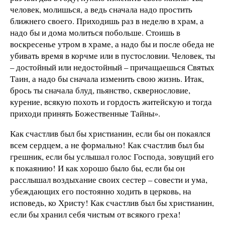
человек, молишься, а ведь сначала надо простить
ближнего своего. Приходишь раз в неделю в храм, а
надо бы и дома молиться побольше. Стоишь в
воскресенье утром в храме, а надо бы и после обеда не
убивать время в корчме или в пустословии. Человек, ты
– достойный или недостойный – причащаешься Святых
Таин, а надо бы сначала изменить свою жизнь. Итак,
брось ты сначала блуд, пьянство, сквернословие,
курение, всякую похоть и гордость житейскую и тогда
приходи принять Божественные Тайны».
Как счастлив был бы христианин, если бы он покаялся
всем сердцем, а не формально! Как счастлив был бы
грешник, если бы услышал голос Господа, зовущий его
к покаянию! И как хорошо было бы, если бы он
расслышал воздыхание своих сестер – совести и ума,
убеждающих его постоянно ходить в церковь, на
исповедь, ко Христу! Как счастлив был бы христианин,
если бы хранил себя чистым от всякого греха!