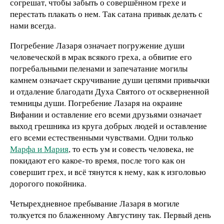
согрешат, чтобы забыть о совершённом грехе и
перестать плакать о нем. Так сатана привык делать с
нами всегда.
Погребение Лазаря означает погружение души
человеческой в мрак всякого греха, а обвитие его
погребальными пеленами и запечатание могилы
камнем означает скручивание души цепями привычки
и отдаление благодати Духа Святого от оскверненной
темницы души. Погребение Лазаря на окраине
Вифании и оставление его всеми друзьями означает
выход грешника из круга добрых людей и оставление
его всеми естественными чувствами. Одни только
Марфа и Мария
, то есть ум и совесть человека, не
покидают его какое-то время, после того как он
совершит грех, и всё тянутся к нему, как к изголовью
дорогого покойника.
Четырехдневное пребывание Лазаря в могиле
толкуется по блаженному Августину так. Первый день