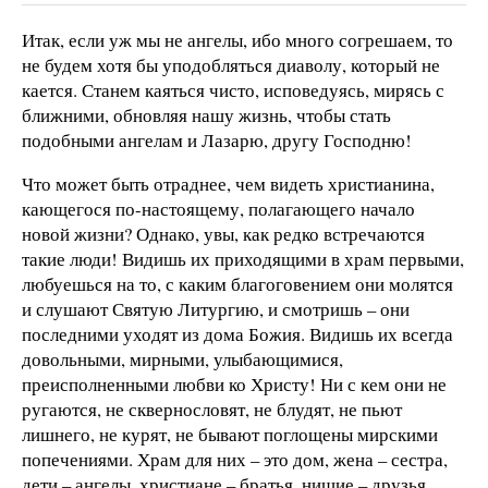
Итак, если уж мы не ангелы, ибо много согрешаем, то
не будем хотя бы уподобляться диаволу, который не
кается. Станем каяться чисто, исповедуясь, мирясь с
ближними, обновляя нашу жизнь, чтобы стать
подобными ангелам и Лазарю, другу Господню!
Что может быть отраднее, чем видеть христианина,
кающегося по-настоящему, полагающего начало
новой жизни? Однако, увы, как редко встречаются
такие люди! Видишь их приходящими в храм первыми,
любуешься на то, с каким благоговением они молятся
и слушают Святую Литургию, и смотришь – они
последними уходят из дома Божия. Видишь их всегда
довольными, мирными, улыбающимися,
преисполненными любви ко Христу! Ни с кем они не
ругаются, не сквернословят, не блудят, не пьют
лишнего, не курят, не бывают поглощены мирскими
попечениями. Храм для них – это дом, жена – сестра,
дети – ангелы, христиане – братья, нищие – друзья,