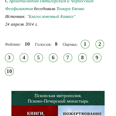
С
Архиепископом Пятигорским и Черкесским
Феофилактом
беседовала
Тамара Евенко
Источник:
"Благословенный Кавказ"
24 апреля 2014 г.
10
8
1
2
Рейтинг:
Голосов:
Оценка:
3
4
5
6
7
8
9
10
Псковская митрополия,
Псково-Печерский монастырь