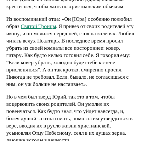
креститься, чтобы жить по христианским обычаям.
Из воспоминаний отца: «Он [Юра] особенно полюбил
образ
Святой Троицы
. Я привез от своих родителей эту
икону, и он молился перед ней, стоя на коленях. Любил
читать вслух Псалтирь. В последнее время просил
убрать из своей комнаты все постороннее: ковер,
гитару. Как будто келью готовил себе. Я говорил ему:
“Если ковер убрать, холодно будет тебе к стене
прислоняться”. А он так кротко, смиренно просил.
Никогда не требовал. Если, бывало, не согласишься с
ним, он уж больше не настаивает».
Но в чем был тверд Юрий, так это в том, чтобы
воцерковить своих родителей. Он умолил их
повенчаться. Как будто знал, что уйдет навсегда, и,
болея душой за отца и мать, помогал им утвердиться в
вере, вводил их в русло жизни христианской,
усыновляя Отцу Небесному, сеял в их душах зерна,
дающие всходы в вечности.