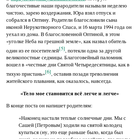
благочестивые наши прародители называли неделею
чистою, зарею воздержания, Юра взял отпуск и
собрался в Оптину. Родители благословили сына
иконой Нерукотворного Спаса, и 16 марта 1994 года он
уехал из дома. В благословенной Оптиной, в этом
«уголке Неба на грешной земле», как назвал обитель
[5]
один из ее посетителей
, потекли одна за другой
великопостные седмицы. Благоговейный паломник
вошел в «честные дни Святой Четыредесятницы, как в
[6]
тихую пристань»
, оставив позади треволнения
житейского плавания, как оказалось, навсегда.
«Тело мое становится всё легче и легче»
В конце поста он напишет родителям:
«Наконец настали теплые солнечные дни. Мы с
Сашей [Петровым] ходили на святой колодец
купаться (ну, это еще раньше было, когда был