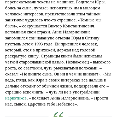
перепечатывали тексты на машинке. Родители Юры,
боясь за сына, пугаясь непонятных им в молодом
человеке интересов, препятствовали этим тайным
занятиям: чудилось что-то страшное. «Темные мы
были», – сокрушается Виктор Константинович,
вспоминая свои страхи. Анне Илларионовне
запомнился сон накануне отъезда Юры в Оптину
пустынь летом 1993 года. Ей приснился человек,
который, стоя в прихожей, держал над головой
раскрытую книгу. Страницы книги были исписаны
четкой старославянской вязью. Незнакомец – высокого
роста, со светлыми, чуть рыжеватыми волосами, –
сказал: «Не вините сына. Он ни в чем не виноват». «Мы
ведь, глядя, как Юра в своих интересах все дальше и
дальше отходит от обычной жизни, подозревали его –
страшно вспомнить! – чуть ли не в употреблении
наркотиков
, – поясняет Анна Илларионовна. – Прости
нас, сынок, Царствие тебе Небесное».