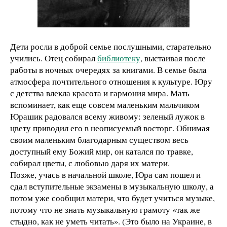
Дети росли в доброй семье послушными, старательно
учились. Отец собирал
библиотеку
, выстаивая после
работы в ночных очередях за книгами. В семье была
атмосфера почтительного отношения к культуре. Юру
с детства влекла красота и гармония мира. Мать
вспоминает, как еще совсем маленьким мальчиком
Юрашик радовался всему живому: зеленый лужок в
цвету приводил его в неописуемый восторг. Обнимая
своим маленьким благодарным существом весь
доступный ему Божий мир, он катался по травке,
собирал цветы, с любовью даря их матери.
Позже, учась в начальной школе, Юра сам пошел и
сдал вступительные экзамены в музыкальную школу, а
потом уже сообщил матери, что будет учиться музыке,
потому что не знать музыкальную грамоту «так же
стыдно, как не уметь читать». (Это было на Украине, в