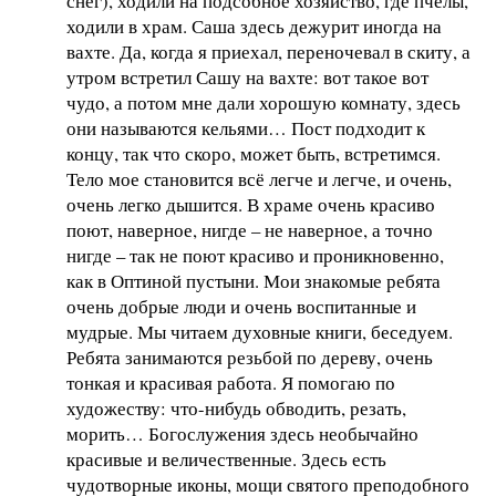
снег), ходили на подсобное хозяйство, где пчелы,
ходили в храм. Саша здесь дежурит иногда на
вахте. Да, когда я приехал, переночевал в скиту, а
утром встретил Сашу на вахте: вот такое вот
чудо, а потом мне дали хорошую комнату, здесь
они называются кельями… Пост подходит к
концу, так что скоро, может быть, встретимся.
Тело мое становится всё легче и легче, и очень,
очень легко дышится. В храме очень красиво
поют, наверное, нигде – не наверное, а точно
нигде – так не поют красиво и проникновенно,
как в Оптиной пустыни. Мои знакомые ребята
очень добрые люди и очень воспитанные и
мудрые. Мы читаем духовные книги, беседуем.
Ребята занимаются резьбой по дереву, очень
тонкая и красивая работа. Я помогаю по
художеству: что-нибудь обводить, резать,
морить… Богослужения здесь необычайно
красивые и величественные. Здесь есть
чудотворные иконы, мощи святого преподобного