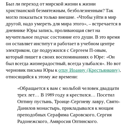
Был ли переход от мирской жизни к жизни
христианской безмятежным, безболезненным? Так
могло показаться только внешне. «Чтобы уйти в мир
другой, надо умереть для мира этого», – встречается в
дневнике Юры запись, проливающая свет на
мучительное подчас состояние его души. В это время
он оставляет институт и работает в учебном центре
электриком, где подружился с Сергеем П-овым,
который пишет в своих воспоминаниях о Юре: «Он
был всегда жизнерадостный, всегда улыбался». Но вот
черновик письма Юры к
отцу Иоанну (Крестьянкину)
,
относящийся к этому же времени:
«Обращается к вам с мольбой человек двадцати
трех лет… В 1989 году я крестился… Посетил
Оптину пустынь, Троице-Сергиеву лавру, Свято-
Данилов монастырь, прикладывался к мощам
преподобных Серафима Саровского, Сергия
Радонежского, Амвросия Оптинского.