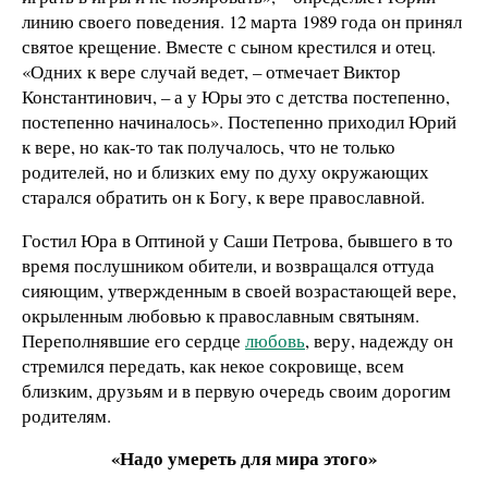
линию своего поведения. 12 марта 1989 года он принял
святое крещение. Вместе с сыном крестился и отец.
«Одних к вере случай ведет, – отмечает Виктор
Константинович, – а у Юры это с детства постепенно,
постепенно начиналось». Постепенно приходил Юрий
к вере, но как-то так получалось, что не только
родителей, но и близких ему по духу окружающих
старался обратить он к Богу, к вере православной.
Гостил Юра в Оптиной у Саши Петрова, бывшего в то
время послушником обители, и возвращался оттуда
сияющим, утвержденным в своей возрастающей вере,
окрыленным любовью к православным святыням.
Переполнявшие его сердце
любовь
, веру, надежду он
стремился передать, как некое сокровище, всем
близким, друзьям и в первую очередь своим дорогим
родителям.
«Надо умереть для мира этого»