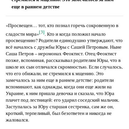
еще в раннем детстве
«Просвещен… тот, кто познал горечь сокровенную в
[3]
сладости мира»
. Кто и когда положил начало
просвещению? Родители единодушно утверждают, что
всё началось с дружбы Юры с Сашей Петровым. Ныне
Саша Петров – иеромонах Феоктист. Отец Феоктист
позже, вспоминая, рассказывал родителям Юры, что в
школе их сын отличался скромностью. Если случалось,
что его обижали, не стремился к мщению. Это
замечалось за ним еще в раннем детстве: родители
вспоминают, как однажды, когда они еще жили на
Украине, к ним пришла девочка и сказала, что Юра
плачет под лестницей: его ударил соседский мальчик.
Заступалась за Юру старшая сестренка, сам же он,
кроткий, терпеливый, был безответен и никогда не
жаловался.