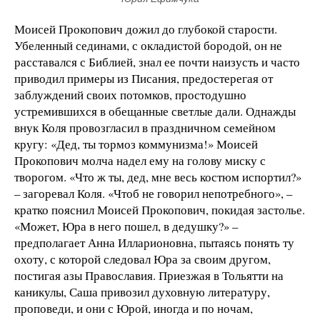
Моисей Прокопович дожил до глубокой старости.
Убеленный сединами, с окладистой бородой, он не
расставался с Библией, знал ее почти наизусть и часто
приводил примеры из Писания, предостерегая от
заблуждений своих потомков, простодушно
устремившихся в обещанные светлые дали. Однажды
внук Коля провозгласил в праздничном семейном
кругу: «Дед, ты тормоз коммунизма!» Моисей
Прокопович молча надел ему на голову миску с
творогом. «Что ж ты, дед, мне весь костюм испортил?»
– загоревал Коля. «Чтоб не говорил непотребного», –
кратко пояснил Моисей Прокопович, покидая застолье.
«Может, Юра в него пошел, в дедушку?» –
предполагает Анна Илларионовна, пытаясь понять ту
охоту, с которой следовал Юра за своим другом,
постигая азы Православия. Приезжая в Тольятти на
каникулы, Саша привозил духовную литературу,
проповеди, и они с Юрой, иногда и по ночам,