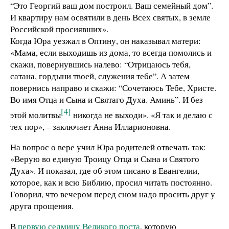
“Это Георгий ваш дом построил. Ваш семейный дом”.
И квартиру нам освятили в день Всех святых, в земле
Российской просиявших».
Когда Юра уезжал в Оптину, он наказывал матери:
«Мама, если выходишь из дома, то всегда помолись и
скажи, повернувшись налево: “Отрицаюсь тебя,
сатана, гордыни твоей, служения тебе”. А затем
повернись направо и скажи: “Сочетаюсь Тебе, Христе.
Во имя Отца и Сына и Святаго Духа. Аминь”. И без
[4]
этой молитвы
никогда не выходи». «Я так и делаю с
тех пор», – заключает Анна Илларионовна.
На вопрос о вере учил Юра родителей отвечать так:
«Верую во единую Троицу Отца и Сына и Святого
Духа». И показал, где об этом писано в Евангелии,
которое, как и всю Библию, просил читать постоянно.
Говорил, что вечером перед сном надо просить друг у
друга прощения.
В
первую седмицу Великого поста
, которую