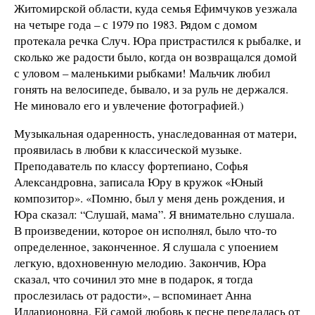
Житомирской области, куда семья Ефимчуков уезжала
на четыре года – с 1979 по 1983. Рядом с домом
протекала речка Случ. Юра пристрастился к рыбалке, и
сколько же радости было, когда он возвращался домой
с уловом – маленькими рыбками! Мальчик любил
гонять на велосипеде, бывало, и за руль не держался.
Не миновало его и увлечение фотографией.)
Музыкальная одаренность, унаследованная от матери,
проявилась в любви к классической музыке.
Преподаватель по классу фортепиано, Софья
Александровна, записала Юру в кружок «Юный
композитор». «Помню, был у меня день рождения, и
Юра сказал: “Слушай, мама”. Я внимательно слушала.
В произведении, которое он исполнял, было что-то
определенное, законченное. Я слушала с упоением
легкую, вдохновенную мелодию. Закончив, Юра
сказал, что сочинил это мне в подарок, я тогда
прослезилась от радости», – вспоминает Анна
Илларионовна. Ей самой любовь к песне передалась от