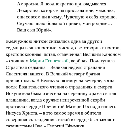
Амвросия. Я неоднократно прикладывался.
Лекарства, которые ты прислала мне, мамочка,
они совсем ни к чему. Чувствую я себя хорошо.
Скучаю, шлю большой привет, мои родные…
Ваш сын Юрий».
Жемчужною ниткой снизались одна за другой
седмицы великопостные: чистая, светотворных постов,
крестопоклонная, пятая, отмеченная Великим Каноном
– стоянием
Марии Египетской
, вербная. Подступила
Страстная седмица – Великая неделя страданий
Спасителя нашего. В Великий четверг братия
причастилась. В Великую пятницу на вечерне, когда
после Евангельского чтения о страданиях и смерти
Искупителя была изнесена на середину храма святая
плащаница, когда оружие неизреченной скорби
пронзило сердце Пречистой Матери Господа нашего
Иисуса Христа, – в это самое время в обители
совершилось злодеяние: иглой в сердце был заколот
сатанистами Юра – Георгий Ефимчук.