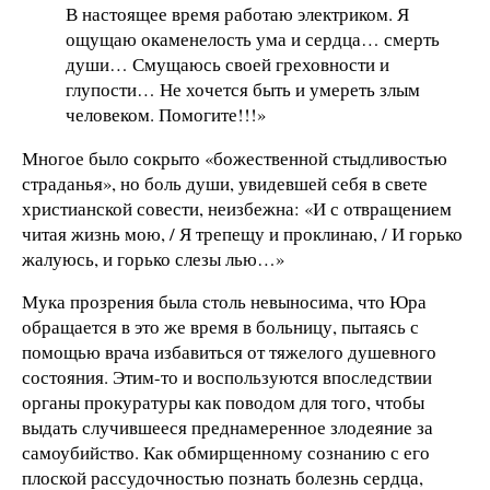
В настоящее время работаю электриком. Я
ощущаю окаменелость ума и сердца… смерть
души… Смущаюсь своей греховности и
глупости… Не хочется быть и умереть злым
человеком. Помогите!!!»
Многое было сокрыто «божественной стыдливостью
страданья», но боль души, увидевшей себя в свете
христианской совести, неизбежна: «И с отвращением
читая жизнь мою, / Я трепещу и проклинаю, / И горько
жалуюсь, и горько слезы лью…»
Мука прозрения была столь невыносима, что Юра
обращается в это же время в больницу, пытаясь с
помощью врача избавиться от тяжелого душевного
состояния. Этим-то и воспользуются впоследствии
органы прокуратуры как поводом для того, чтобы
выдать случившееся преднамеренное злодеяние за
самоубийство. Как обмирщенному сознанию с его
плоской рассудочностью познать болезнь сердца,