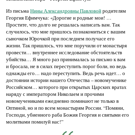
Из письма
Нины Александровны Павловой
родителям
Георгия Ефимчука: «Дорогие и родные мои! …
Простите, что долго не решалась написать вам. Так
случилось, что мне пришлось познакомиться с вашим
сыночком Юрочкой при последнем получасе его
жизни. Так пришлось, что мне поручили от монастыря
провести… внутреннее исследование обстоятельств
убийства… Я много раз принималась за письмо к вам
и бросала, не в силах переступить порог боли, но ведь
однажды его… надо переступить. Ведь речь идет… о
достоянии истории нашего Отечества – новомученике
Российском… которого при открытых Царских вратах
наряду с императором Николаем и прочими
новомучениками ежедневно поминают не только в
Оптиной, но и по всем монастырям России. “Помяни,
Господи, убиенного раба Божия Георгия и святыми его
молитвами помилуй нас!”