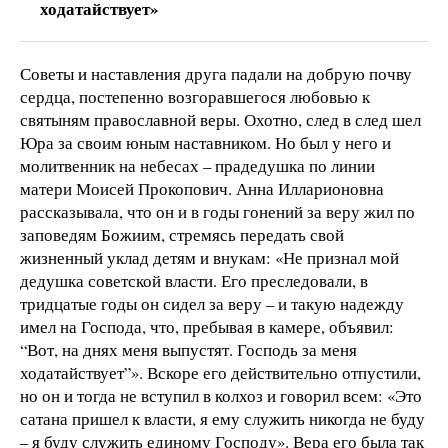
ходатайствует»
Советы и наставления друга падали на добрую почву
сердца, постепенно возгоравшегося любовью к
святыням православной веры. Охотно, след в след шел
Юра за своим юным наставником. Но был у него и
молитвенник на небесах – прадедушка по линии
матери Моисей Прокопович. Анна Илларионовна
рассказывала, что он и в годы гонений за веру жил по
заповедям Божиим, стремясь передать свой
жизненный уклад детям и внукам: «Не признал мой
дедушка советской власти. Его преследовали, в
тридцатые годы он сидел за веру – и такую надежду
имел на Господа, что, пребывая в камере, объявил:
“Вот, на днях меня выпустят. Господь за меня
ходатайствует”». Вскоре его действительно отпустили,
но он и тогда не вступил в колхоз и говорил всем: «Это
сатана пришел к власти, я ему служить никогда не буду
– я буду служить единому Господу». Вера его была так