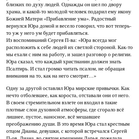
близких по духу людей. Однажды он шел по двору
храма, и какой-то молодой человек подарил ему икону
Божией Матери «Прибавление ума». Радостный
вернулся Юра домой и весело говорил, что вот теперь-
то уж у него ум будет прибавляться.
Из воспоминаний Сергея П-ва: «Юра всегда мог
расположить к себе людей их светлой стороной. Как-то
мы ехали с ним на работу, и зашел разговор о религии.
Юра сказал, что каждый христианин должен знать
Псалтирь. И стал громко читать псалом, не обращая
внимания на то, как на него смотрят…»
Одну за другой оставлял Юра мирские привычки. Как
нечто отболевшее, как короста, отставали они от него.
В своем стремительном взлете он входил в такие
плотные слои духовной атмосферы, где сгорало всё
лишнее, пустое, наносное, всё мешавшее
преображению души. В это время Юра стал крестным
отцом Дианы, девушки, с которой встречался Сергей
П-ов. Диана, во святом крещении Дарья, пожелала