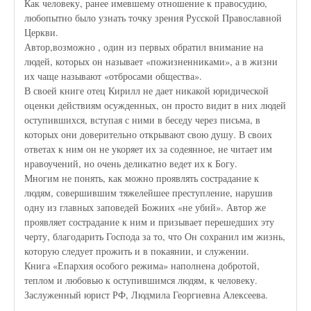
Как человеку, ранее имевшему отношение к правосудию,
любопытно было узнать точку зрения Русской Православной
Церкви.
Автор,возможно , один из первых обратил внимание на
людей, которых он называет «пожизненниками», а в жизни
их чаще называют «отбросами общества».
В своей книге отец Кирилл не дает никакой юридической
оценки действиям осужденных, он просто видит в них людей
оступившихся, вступая с ними в беседу через письма, в
которых они доверительно открывают свою душу. В своих
ответах к ним он не укоряет их за содеянное, не читает им
нравоучений, но очень деликатно ведет их к Богу.
Многим не понять, как можно проявлять сострадание к
людям, совершившим тяжелейшее преступление, нарушив
одну из главных заповедей Божиих «не убий». Автор же
проявляет сострадание к ним и призывает перешедших эту
черту, благодарить Господа за то, что Он сохранил им жизнь,
которую следует прожить и в покаянии, и служении.
Книга «Епархия особого режима» наполнена добротой,
теплом и любовью к оступившимся людям, к человеку.
Заслуженный юрист РФ, Людмила Георгиевна Алексеева.