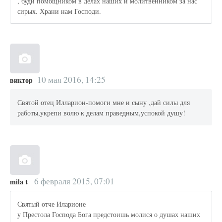
, буди помощником в делах наших и молитвенником за нас
сирых. Храни нам Господи.
10 мая 2016, 14:25
виктор
Святой отец Илларион-помоги мне и сыну ,дай силы для
работы,укрепи волю к делам праведным,успокой душу!
6 февраля 2015, 07:01
mila t
Святый отче Иларионе
у Престола Господа Бога предстоишь молися о душах наших