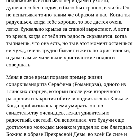
подвижников испытывал периодами сухости,
душевного бесплодия, и было бы странно, если бы Он
не испытывал точно таким же образом и нас. Когда ты
радуешься, когда тебе хорошо, то все дается очень
легко, буквально крылья за спиной вырастают. А вот в
то время, когда от тебя эта радость скрывается, когда
ты знаешь, что она есть, но ты в этот момент остаешься
ей чужд, очень трудно бывает и жить по-христиански,
и даже самые маленькие христианские подвиги
совершать.
Меня в свое время поразил пример жизни
схиархимандрита Серафима (Романцова), одного из
Глинских старцев, который после уже вторичного
разорения и закрытия обители подвизался на Кавказе.
Когда приблизилось время умирать, он, по
свидетельству очевидцев, лежал удивительно
радостный, светлый. Он вспоминал, что будучи еще
достаточно молодым монахом увидел во сне благодать
Божию в образе Прекрасной Девы, во всей Ее силе и