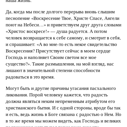
наша жизнь.
Да, когда мы после долгого перерыва вновь слышим
песнопение «Воскресение Твое, Христе Спасе, Ангели
поют на Небеси…» и приветствуем друг друга словами
«Христос воскресе!» — душа радуется. А потом
человек возвращается к себе самому, и смотрит в себя,
и спрашивает: «А во мне-то есть некое свидетельство
Воскресения? Присутствует сейчас в моем сердце
Господь и наполняет Своим светом все мое
существо?». Такие размышления, на мой взгляд, нас
лишают в значительной степени способности
радоваться в это время.
Могут быть и другие причины угасания пасхального
ликования. Порой человеку кажется, что радость
должна являться неким непременным атрибутом его
хрис­тианского бытия. И с одной стороны, вроде бы так
и есть, ведь жизнь в Боге связана с радостью о Нем. Но
в то же время мы можем видеть, как Господь и великих