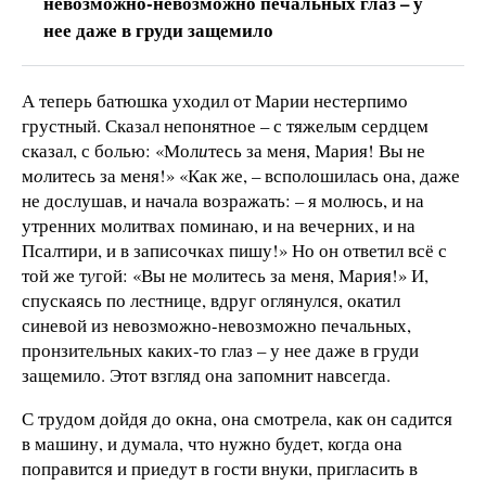
невозможно-невозможно печальных глаз – у
нее даже в груди защемило
А теперь батюшка уходил от Марии нестерпимо
грустный. Сказал непонятное – с тяжелым сердцем
сказал, с болью: «Мол
и
тесь за меня, Мария! Вы не
м
о
литесь за меня!» «Как же, – всполошилась она, даже
не дослушав, и начала возражать: – я молюсь, и на
утренних молитвах поминаю, и на вечерних, и на
Псалтири, и в записочках пишу!» Но он ответил всё с
той же т
у
гой: «Вы не м
о
литесь за меня, Мария!» И,
спускаясь по лестнице, вдруг оглянулся, окатил
синевой из невозможно-невозможно печальных,
пронзительных каких-то глаз – у нее даже в груди
защемило. Этот взгляд она запомнит навсегда.
С трудом дойдя до окна, она смотрела, как он садится
в машину, и думала, что нужно будет, когда она
поправится и приедут в гости внуки, пригласить в