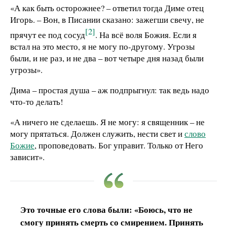
«А как быть осторожнее? – ответил тогда Диме отец
Игорь. – Вон, в Писании сказано: зажегши свечу, не
[2]
прячут ее под сосуд
. На всё воля Божия. Если я
встал на это место, я не могу по-другому. Угрозы
были, и не раз, и не два – вот четыре дня назад были
угрозы».
Дима – простая душа – аж подпрыгнул: так ведь надо
что-то делать!
«А ничего не сделаешь. Я не могу: я священник – не
могу прятаться. Должен служить, нести свет и
слово
Божие
, проповедовать. Бог управит. Только от Него
зависит».
Это точные его слова были: «Боюсь, что не
смогу принять смерть со смирением. Принять