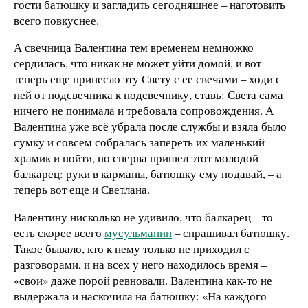
гости батюшку и загладить сегодняшнее – наготовить
всего повкуснее.
А свечница Валентина тем временем немножко
сердилась, что никак не может уйти домой, и вот
теперь еще принесло эту Свету с ее свечами – ходи с
ней от подсвечника к подсвечнику, ставь: Света сама
ничего не понимала и требовала сопровождения. А
Валентина уже всё убрала после службы и взяла было
сумку и совсем собралась запереть их маленький
храмик и пойти, но сперва пришел этот молодой
балкарец: руки в карманы, батюшку ему подавай, – а
теперь вот еще и Светлана.
Валентину нисколько не удивило, что балкарец – то
есть скорее всего
мусульманин
– спрашивал батюшку.
Такое бывало, кто к нему только не приходил с
разговорами, и на всех у него находилось время –
«свои» даже порой ревновали. Валентина как-то не
выдержала и наскочила на батюшку: «На каждого