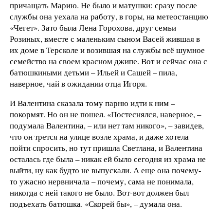
причащать Марию. Не было и матушки: сразу после
службы она уехала на работу, в горы, на метеостанцию
«Чегет». Зато была Лена Горохова, друг семьи
Розиных, вместе с маленьким сыном Васей жившая в
их доме в Терсколе и возившая на службы всё шумное
семейство на своем красном джипе. Вот и сейчас она с
батюшкиными детьми – Ильей и Сашей – пила,
наверное, чай в ожидании отца Игоря.
И Валентина сказала тому парню идти к ним –
покормят. Но он не пошел. «Постеснялся, наверное, –
подумала Валентина, – или нет там никого», – завидев,
что он трется на улице возле храма, и даже хотела
пойти спросить, но тут пришла Светлана, и Валентина
осталась где была – никак ей было сегодня из храма не
выйти, ну как будто не выпускали. А еще она почему-
то ужасно нервничала – почему, сама не понимала,
никогда с ней такого не было. Вот-вот должен был
подъехать батюшка. «Скорей бы», – думала она.