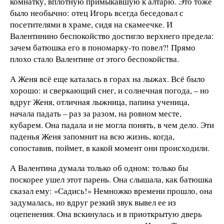
комнатку, вплотную примыкавшую к алтарю. Это тоже
было необычно: отец Игорь всегда беседовал с
посетителями в храме, сидя на скамеечке. И
Валентинино беспокойство достигло верхнего предела:
зачем батюшка его в пономарку-то повел?! Прямо
плохо стало Валентине от этого беспокойства.
А Женя всё еще каталась в горах на лыжах. Всё было
хорошо: и сверкающий снег, и солнечная погода, – но
вдруг Женя, отличная лыжница, папина ученица,
начала падать – раз за разом, на ровном месте,
кубарем. Она падала и не могла понять, в чем дело. Эти
паденья Женя запомнит на всю жизнь, когда,
сопоставив, поймет, в какой момент они происходили.
А Валентина думала только об одном: только бы
поскорее ушел этот парень. Она слышала, как батюшка
сказал ему: «Садись!» Немножко времени прошло, она
задумалась, но вдруг резкий звук вывел ее из
оцепенения. Она вскинулась и в приоткрытую дверь