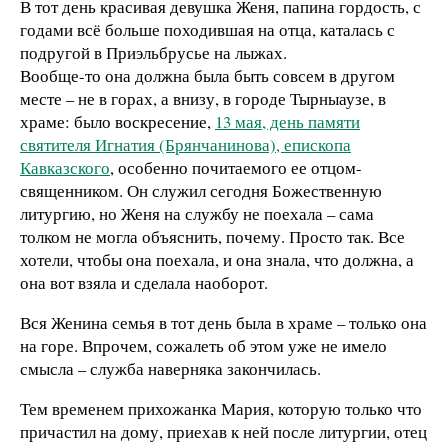
В тот день красивая девушка Женя, папина гордость, с
годами всё больше походившая на отца, каталась с
подругой в Приэльбрусье на лыжах.
Вообще-то она должна была быть совсем в другом
месте – не в горах, а внизу, в городе Тырныаузе, в
храме: было воскресение,
13 мая, день памяти
святителя Игнатия (Брянчанинова), епископа
Кавказского
, особенно почитаемого ее отцом-
священником. Он служил сегодня Божественную
литургию, но Женя на службу не поехала – сама
толком не могла объяснить, почему. Просто так. Все
хотели, чтобы она поехала, и она знала, что должна, а
она вот взяла и сделала наоборот.
Вся Женина семья в тот день была в храме – только она
на горе. Впрочем, сожалеть об этом уже не имело
смысла – служба наверняка закончилась.
Тем временем прихожанка Мария, которую только что
причастил на дому, приехав к ней после литургии, отец