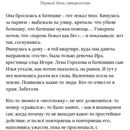
Первый день священства
Она бросилась к батюшке – тот лежал тихо. Кинулась
за парнем – выбежала на улицу, кричала: что убили
батюшку, что батюшке нужна помощь… Говорила
потом, что «парень бежал как бес», – и показывала: вот
так, согнувшись.
Рванулась к дому – в той квартире, куда она давеча
направляла «гостя», была только девочка Ира,
крестница отца Игоря: Лена Горохова и батюшкин сын
Илья уехали, как потом оказалось, на рынок. И тут у
нее кончились разом все силы. Валентина осела на
землю. Появились какие-то люди. Кто-то отвел ее в
храм. Забегали.
Кто-то звонил в «неотложку», не мог дозвониться: то
номер «срывался», то было занято, – как в кошмарном
сне, когда почему-то не выходит какое-то простейшее
действие, и ты всё повторяешь и повторяешь его,
наполняясь ужасом, пока не проснешься, с