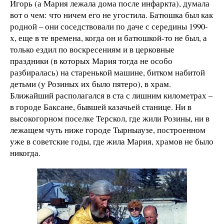
Игорь (а Мария лежала дома после инфаркта), думала
вот о чем: что ничем его не угостила. Батюшка был как
родной – они соседствовали по даче с середины 1990-
х, еще в те времена, когда он и батюшкой-то не был, а
только ездил по воскресениям и в церковные
праздники (в которых Мария тогда не особо
разбиралась) на старенькой машине, битком набитой
детьми (у Розиных их было пятеро), в храм.
Ближайший располагался в ста с лишним километрах –
в городе Баксане, бывшей казачьей станице. Ни в
высокогорном поселке Терскол, где жили Розины, ни в
лежащем чуть ниже городе Тырныаузе, построенном
уже в советские годы, где жила Мария, храмов не было
никогда.