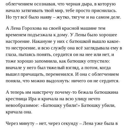
облегчением осознавая, что черная дыра, в которую
начало затягивать твой мир, тебе просто приснилась.
Но тут всё было наяву – жутко, тягуче и на самом деле.
А Лена Горохова на своей красной машине тем
временем подъезжала к дому. У Лены было хорошее
настроение. Накануне у них с батюшкой вышло какое-
то нестроение, и всю службу она всё заглядывала ему в
глаза, пытаясь понять, сердится он на нее или нет, и
тоже хорошо запомнила, как батюшку отпустило:
вначале у него был тяжелый взгляд, а потом, когда
вышел причащать, переменился. И она с облегчением
поняла, что можно выдохнуть: ничего он не сердится.
А теперь им навстречу почему-то бежала батюшкина
крестница Ира и кричала на всю улицу нечто
невообразимое: «Батюшку убили!» Батюшку убили,
кричала она.
Через минуту – нет, через секунду – Лена уже была в