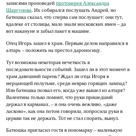
записями проповедей
протоиерея Александра
Шаргунова
. Их собирался послушать Андрей, но
батюшка сказал, что сперва сам послушает: они тут,
вдалеке от столицы, мало знали московских имен – да
вот накануне и забыл пакет в машине.
Отец Игорь зашел в храм. Первым делом направился в
алтарь – положить на престол дароносицу.
Тут возможна некоторая нечеткость в
последовательности событий. Зашел ли в этот момент в
храм давешний парень? Ждал ли отца Игоря в
мерцающей полутьме, среди неярко горящих лампад?
Или батюшка позвал его, когда уже вышел из алтаря?
Валентина только помнит, что руки пришедший
держал в карманах, – и она очень вежливо, «даже
ласково», как она потом говорила, попросила руки в
церкви так не держать. Тот не стал спорить, вынул.
Батюшка пригласил гостя в пономарку – маленькую