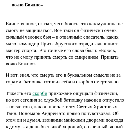
волю Божию»
Единственное, сказал, чего боюсь, что как мужчина не
смогу не защищаться. Все-таки он физически очень
сильный человек был – и отважный: спасатель, каких
мало, командир Приэльбрусского отряда, альпинист,
мастер спорта. Это точные его слова были: «Боюсь,
что не смогу принять смерть со смирением. Принять
волю Божию».
И вот, зная, что смерть его в буквальном смысле не за
горами, батюшка готовил себя и скорбел смертельно.
Тяжесть его
скорби
прихожане ощущали физически,
но вот сегодня за службой батюшку наконец отпустило
– после того, как он причастился Святых Христовых
Таин. Пономарь Андрей это прямо почувствовал. Об
этом он и думал, звонкими майскими дворами подходя
к дому, – а день был такой хороший, солнечный, ясный.