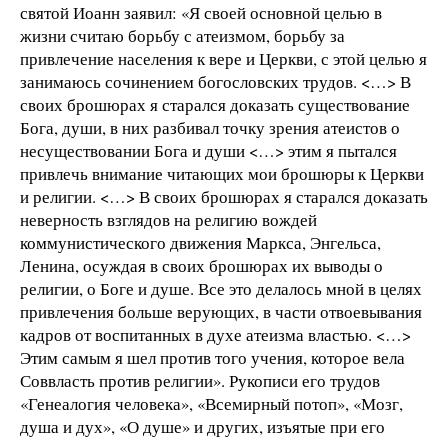
святой Иоанн заявил: «Я своей основной целью в
жизни считаю борьбу с атеизмом, борьбу за
привлечение населения к вере и Церкви, с этой целью я
занимаюсь сочинением богословских трудов. <…> В
своих брошюрах я старался доказать существование
Бога, души, в них разбивал точку зрения атеистов о
несуществовании Бога и души <…> этим я пытался
привлечь внимание читающих мои брошюры к Церкви
и религии. <…> В своих брошюрах я старался доказать
неверность взглядов на религию вождей
коммунистического движения Маркса, Энгельса,
Ленина, осуждая в своих брошюрах их выводы о
религии, о Боге и душе. Все это делалось мной в целях
привлечения больше верующих, в части отвоевывания
кадров от воспитанных в духе атеизма властью. <…>
Этим самым я шел против того учения, которое вела
Соввласть против религии». Рукописи его трудов
«Генеалогия человека», «Всемирный потоп», «Мозг,
душа и дух», «О душе» и других, изъятые при его