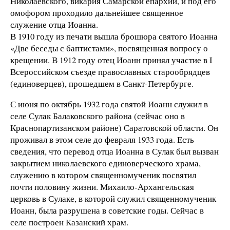
Николаевского, викария Самарской епархии, и под его
омофором проходило дальнейшее священное
служение отца Иоанна.
В 1910 году из печати вышла брошюра святого Иоанна
«Две беседы с баптистами», посвященная вопросу о
крещении. В 1912 году отец Иоанн принял участие в I
Всероссийском съезде православных старообрядцев
(единоверцев), прошедшем в Санкт-Петербурге.
С июня по октябрь 1932 года святой Иоанн служил в
селе Сулак Балаковского района (сейчас оно в
Краснопартизанском районе) Саратовской области. Он
проживал в этом селе до февраля 1933 года. Есть
сведения, что перевод отца Иоанна в Сулак был вызван
закрытием николаевского единоверческого храма,
служению в котором священномученик посвятил
почти половину жизни. Михаило-Архангельская
церковь в Сулаке, в которой служил священномученик
Иоанн, была разрушена в советские годы. Сейчас в
селе построен Казанский храм.