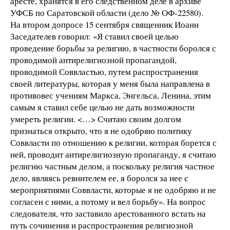
аресте, хранятся в его следственном деле в архиве
УФСБ по Саратовской области (дело № ОФ-22580).
На втором допросе 15 сентября священник Иоанн
Заседателев говорил: «Я ставил своей целью
проведение борьбы за религию, в частности боролся с
проводимой антирелигиозной пропагандой,
проводимой Соввластью, путем распространения
своей литературы, которая у меня была направлена в
противовес учениям Маркса, Энгельса, Ленина, этим
самым я ставил себе целью не дать возможности
умереть религии. <…> Считаю своим долгом
признаться открыто, что я не одобряю политику
Соввласти по отношению к религии, которая борется с
ней, проводит антирелигиозную пропаганду, я считаю
религию частным делом, а поскольку религия частное
дело, являясь ревнителем ее, я боролся за нее с
мероприятиями Соввласти, которые я не одобряю и не
согласен с ними, а потому и вел борьбу». На вопрос
следователя, что заставило арестованного встать на
путь сочинения и распространения религиозной