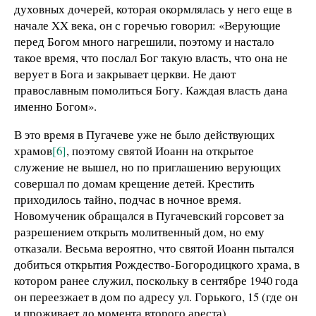
духовных дочерей, которая окормлялась у него еще в
начале XX века, он с горечью говорил: «Верующие
перед Богом много нагрешили, поэтому и настало
такое время, что послал Бог такую власть, что она не
верует в Бога и закрывает церкви. Не дают
православным помолиться Богу. Каждая власть дана
именно Богом».
В это время в Пугачеве уже не было действующих
храмов
[6]
, поэтому святой Иоанн на открытое
служение не вышел, но по приглашению верующих
совершал по домам крещение детей. Крестить
приходилось тайно, подчас в ночное время.
Новомученик обращался в Пугачевский горсовет за
разрешением открыть молитвенный дом, но ему
отказали. Весьма вероятно, что святой Иоанн пытался
добиться открытия Рождество-Богородицкого храма, в
котором ранее служил, поскольку в сентябре 1940 года
он переезжает в дом по адресу ул. Горького, 15 (где он
и проживает до момента второго ареста),