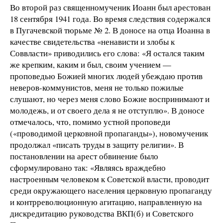
Во второй раз священномученик Иоанн был арестован
18 сентября 1941 года. Во время следствия содержался
в Пугачевской тюрьме № 2. В доносе на отца Иоанна в
качестве свидетельства «ненависти и злобы к
Соввласти» приводились его слова: «Я остался таким
же крепким, каким и был, своим учением —
проповедью Божией многих людей убеждаю против
неверов-коммунистов, меня не только пожилые
слушают, но через меня слово Божие воспринимают и
молодежь, и от своего дела я не отступлю». В доносе
отмечалось, что, помимо устной проповеди
(«проводимой церковной пропаганды»), новомученик
продолжал «писать труды в защиту религии». В
постановлении на арест обвинение было
сформулировано так: «Являясь враждебно
настроенным человеком к Советской власти, проводит
среди окружающего населения церковную пропаганду
и контрреволюционную агитацию, направленную на
дискредитацию руководства ВКП(б) и Советского