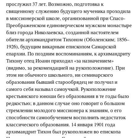
прослужил 37 лет. Возможно, подготовка к
священному служению будущего мученика проходила
в миссионерской школе, организованной при Спасо-
Преображенском единоверческом мужском монастыре
близ города Николаевска, созданной настоятелем
обители архимандритом Тихоном (Оболенским; 1856–
1926), будущим викарным епископом Самарской
епархии. По поздним воспоминаниям, к архимандриту
Тихону отец Иоанн приходил «за назначением»
(видимо, за рекомендацией на рукоположение). При
этом ни обычного школьного, ни семинарского
образования бывший старообрядец не получил и
самого себя называл самоучкой. Рукоположение
крестьянского юноши без образования в те годы было
редкостью; в данном случае оно говорит о большом
стремлении молодого миссионера к знаниям, о его
способности самообучением восполнить недостаток
классического образования. 14 января 1901 года
архимандрит Тихон был рукоположен во епископа