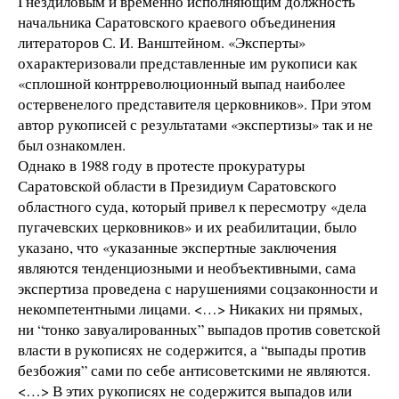
Гнездиловым и временно исполняющим должность
начальника Саратовского краевого объединения
литераторов С. И. Ванштейном. «Эксперты»
охарактеризовали представленные им рукописи как
«сплошной контрреволюционный выпад наиболее
остервенелого представителя церковников». При этом
автор рукописей с результатами «экспертизы» так и не
был ознакомлен.
Однако в 1988 году в протесте прокуратуры
Саратовской области в Президиум Саратовского
областного суда, который привел к пересмотру «дела
пугачевских церковников» и их реабилитации, было
указано, что «указанные экспертные заключения
являются тенденциозными и необъективными, сама
экспертиза проведена с нарушениями соцзаконности и
некомпетентными лицами. <…> Никаких ни прямых,
ни “тонко завуалированных” выпадов против советской
власти в рукописях не содержится, а “выпады против
безбожия” сами по себе антисоветскими не являются.
<…> В этих рукописях не содержится выпадов или