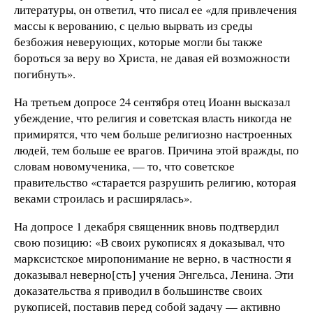
литературы, он ответил, что писал ее «для привлечения
массы к верованию, с целью вырвать из среды
безбожия неверующих, которые могли бы также
бороться за веру во Христа, не давая ей возможности
погибнуть».
На третьем допросе 24 сентября отец Иоанн высказал
убеждение, что религия и советская власть никогда не
примирятся, что чем больше религиозно настроенных
людей, тем больше ее врагов. Причина этой вражды, по
словам новомученика, — то, что советское
правительство «старается разрушить религию, которая
веками строилась и расширялась».
На допросе 1 декабря священник вновь подтвердил
свою позицию: «В своих рукописях я доказывал, что
марксистское миропонимание не верно, в частности я
доказывал неверно[сть] учения Энгельса, Ленина. Эти
доказательства я приводил в большинстве своих
рукописей, поставив перед собой задачу — активно