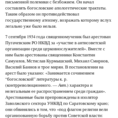
письменной полемики с безбожием. Он начал
составлять богословские апологетические трактаты.
Таким образом он противодействовал
государственному атеизму, возражать которому вслух
легально уже было нельзя.
7 сентября 1934 года священномученик был арестован
Пугачевским РО НКВД за «участие в антисоветской
организации среди церковнослужителей». Вместе с
ним были арестованы священники Константин
Самуилов, Мстислав Курмышский, Михаил Смирнов,
Василий Баннов и трое мирян. В постановлении на
арест было указано: «Занимается сочинением
“богословской” литературы к. р.
(контрреволюционного. —
Авт
.) характера и
нелегальным ее распространением среди граждан».
Арестованные были препровождены в изолятор
Заволжского сектора УНКВД по Саратовскому краю;
они обвинялись в том, что «под флагом религии вели
организованную борьбу против Советской власти: