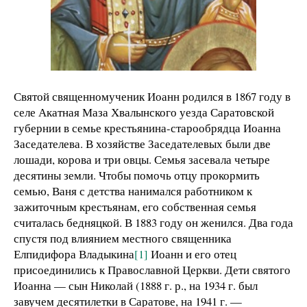
Святой священномученик Иоанн родился в 1867 году в
селе Акатная Маза Хвалынского уезда Саратовской
губернии в семье крестьянина-старообрядца Иоанна
Заседателева. В хозяйстве Заседателевых были две
лошади, корова и три овцы. Семья засевала четыре
десятины земли. Чтобы помочь отцу прокормить
семью, Ваня с детства нанимался работником к
зажиточным крестьянам, его собственная семья
считалась бедняцкой. В 1883 году он женился. Два года
спустя под влиянием местного священника
Елпидифора Владыкина
[1]
Иоанн и его отец
присоединились к Православной Церкви. Дети святого
Иоанна — сын Николай (1888 г. р., на 1934 г. был
завучем десятилетки в Саратове, на 1941 г. —