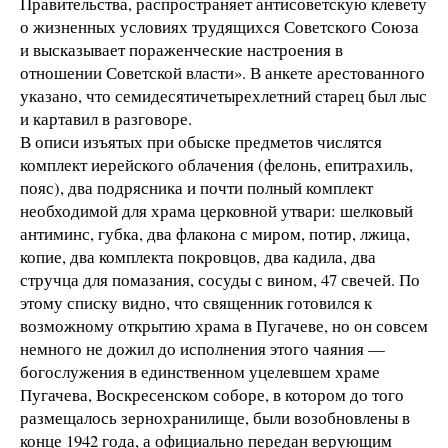
Правительства, распространяет антисоветскую клевету
о жизненных условиях трудящихся Советского Союза
и высказывает пораженческие настроения в
отношении Советской власти». В анкете арестованного
указано, что семидесятичетырехлетний старец был лыс
и картавил в разговоре.
В описи изъятых при обыске предметов числятся
комплект иерейского облачения (фелонь, епитрахиль,
пояс), два подрясника и почти полный комплект
необходимой для храма церковной утвари: шелковый
антиминс, губка, два флакона с миром, потир, лжица,
копие, два комплекта покровцов, два кадила, два
стручца для помазания, сосуды с вином, 47 свечей. По
этому списку видно, что священник готовился к
возможному открытию храма в Пугачеве, но он совсем
немного не дожил до исполнения этого чаяния —
богослужения в единственном уцелевшем храме
Пугачева, Воскресенском соборе, в котором до того
размещалось зернохранилище, были возобновлены в
конце 1942 года, а официально передан верующим