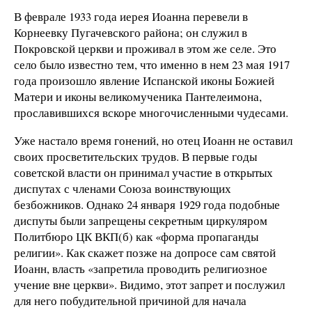
В феврале 1933 года иерея Иоанна перевели в
Корнеевку Пугачевского района; он служил в
Покровской церкви и проживал в этом же селе. Это
село было известно тем, что именно в нем 23 мая 1917
года произошло явление Испанской иконы Божией
Матери и иконы великомученика Пантелеимона,
прославившихся вскоре многочисленными чудесами.
Уже настало время гонений, но отец Иоанн не оставил
своих просветительских трудов. В первые годы
советской власти он принимал участие в открытых
диспутах с членами Союза воинствующих
безбожников. Однако 24 января 1929 года подобные
диспуты были запрещены секретным циркуляром
Политбюро ЦК ВКП(б) как «форма пропаганды
религии». Как скажет позже на допросе сам святой
Иоанн, власть «запретила проводить религиозное
учение вне церкви». Видимо, этот запрет и послужил
для него побудительной причиной для начала