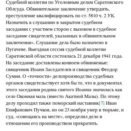
Судебной коллегии по Уголовным делам Саратовского
Облсуда. Обвинительное заключение утвердить,
преступление квалифицировать по ст. 5810 ч. 2 УК.
Назначить к слушанию в закрытом судебном
заседании с участием сторон с вызовом в судебное
заседание свидетелей, указанных в обвинительном
заключении». Слушание дела было назначено в
Пугачеве. Выездная сессия судебной коллегии
Саратовской области состоялась 21 декабря 1941 года.
На заседание доставлены конвоем обвиняемые:
священник Иоанн Заседателев и священник Феодор
Сумин. О «точности» делопроизводства судебных
органов свидетельствует хотя бы то, что в документах
этого заседания родина святого Иоанна значилась как
село Оконная мазь (вместо Акатной Мазы). По этому
делу проходил также поморский наставник
[7]
Иван
Епифанович Пучков, но он 23 ноября умер в тюрьме, и
суд, «совещаясь на месте», определил дело в
отношении его производством прекратить.