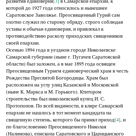
развития единоверия
[3]
в Самарской епархии, к
которой до 1927 года относилось и нынешнее
Саратовское Заволжье. Преосвященный Гурий сам
охотно служил по старому обряду, строго соблюдая
уставы и обычаи единоверия, и привлекал к
противодействию расколу приходских священников
своей епархии.
Осенью 1894 года в уездном городе Николаевске
Самарской губернии (ныне г. Пугачев Саратовской
области) был заложен, а в мае 1895 года освящен
Преосвященным Гурием единоверческий храм в честь
Рождества Пресвятой Богородицы. Храм был
расположен на углу улиц Казанской и Московской
(ныне К. Маркса и М. Горького). Ктитором
строительства был николаевский купец И. С.
Протопопов. По всей видимости, в клире Самарской
епархии не нашлось в тот момент кандидата на
священную степень, которого бы принял приход
[4]
, и
по благословению Преосвященного Николая
(Налимова), епископа Саратовского и Царицынского