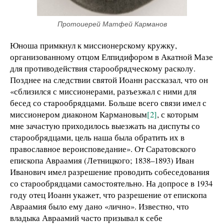
Протоиерей Матфей Карманов
Юноша примкнул к миссионерскому кружку,
организованному отцом Елпидифором в Акатной Мазе
для противодействия старообрядческому расколу.
Позднее на следствии святой Иоанн рассказал, что он
«сблизился с миссионерами, разъезжал с ними для
бесед со старообрядцами. Больше всего связи имел с
миссионером диаконом Кармановым
[2]
, с которым
мне зачастую приходилось выезжать на диспуты со
старообрядцами, цель наша была обратить их в
православное вероисповедание». От Саратовского
епископа Авраамия (Летницкого; 1838–1893) Иван
Иванович имел разрешение проводить собеседования
со старообрядцами самостоятельно. На допросе в 1934
году отец Иоанн укажет, что разрешение от епископа
Авраамия было ему дано «лично». Известно, что
владыка Авраамий часто призывал к себе