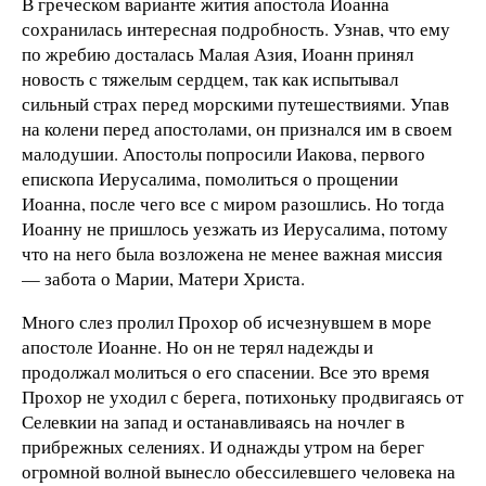
В греческом варианте жития апостола Иоанна
сохранилась интересная подробность. Узнав, что ему
по жребию досталась Малая Азия, Иоанн принял
новость с тяжелым сердцем, так как испытывал
сильный страх перед морскими путешествиями. Упав
на колени перед апостолами, он признался им в своем
малодушии. Апостолы попросили Иакова, первого
епископа Иерусалима, помолиться о прощении
Иоанна, после чего все с миром разошлись. Но тогда
Иоанну не пришлось уезжать из Иерусалима, потому
что на него была возложена не менее важная миссия
— забота о Марии, Матери Христа.
Много слез пролил Прохор об исчезнувшем в море
апостоле Иоанне. Но он не терял надежды и
продолжал молиться о его спасении. Все это время
Прохор не уходил с берега, потихоньку продвигаясь от
Селевкии на запад и останавливаясь на ночлег в
прибрежных селениях. И однажды утром на берег
огромной волной вынесло обессилевшего человека на