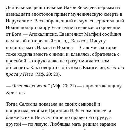
Деятельный, решительный Иаков Зеведеев первым из
двенадцати апостолов примет мученическую смерть в
Иерусалиме. Весь обращенный в слух, созерцательный
Иоанн подарит миру Евангелие и великое откровение
от Бога — Апокалипсис. Евангелист Матфей сообщил
нам такой интересный эпизод. Как-то к Иисусу
подошла мать Иакова и Иоанна — Саломия, которая
тоже ходила вместе с ними, и, кланяясь, обратилась с
просьбой, которую даже не сразу смогла толком
объяснить. Как говорится об этом в Евангелии,
чего-то
прося у Него
(Мф. 20: 20).
—
Чего ты хочешь?
(Мф. 20: 21) — спросил женщину
Христос.
Тогда Саломия показала на своих сыновей и
попросила, чтобы в Царствии Небесном они сели
ближе всех к Иисусу: один по правую Его руку, а
другой — по левую. Любящая мать решила заранее