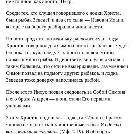
не кто иной, как апостол Петр.
Среди тех, кто слушал говорившего с лодки Христа,
были рыбак Зеведей и два его сына — Иаков и Иоанн,
которые на берегу разбирали и чинили сети.
Но вот народ стал потихоньку расходиться, и тогда
Христос совершил для Симона чисто «рыбацкое» чудо.
Он показал, куда следует забросить невод, чтобы
поймать много рыбы. И действительно, улов оказался
таким большим, что сети не выдерживали. Изумленный
Симон позвал на подмогу других рыбаков, и лодка
Зеведея тоже доверху наполнилась рыбой.
После этого Иисус позвал следовать за Собой Симона
и его брата Андрея — и они стали Его первыми
учениками.
Затем Христос подошел к лодке, где Иоанн с братом
чинили сети, и сказал таинственные слова:
Я сделаю
вас ловцами человеков
... (Мф. 4: 19). И оба брата