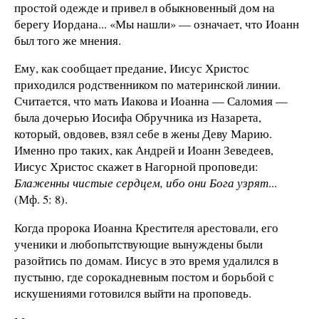
простой одежде и привел в обыкновенный дом на
берегу Иордана... «Мы нашли» — означает, что Иоанн
был того же мнения.
Ему, как сообщает предание, Иисус Христос
приходился родственником по материнской линии.
Считается, что мать Иакова и Иоанна — Саломия —
была дочерью Иосифа Обручника из Назарета,
который, овдовев, взял себе в жены Деву Марию.
Именно про таких, как Андрей и Иоанн Зеведеев,
Иисус Христос скажет в Нагорной проповеди:
Блаженны чистые сердцем, ибо они Бога узрят
...
(Мф. 5: 8).
Когда пророка Иоанна Крестителя арестовали, его
ученики и любопытствующие вынуждены были
разойтись по домам. Иисус в это время удалился в
пустыню, где сорокадневным постом и борьбой с
искушениями готовился выйти на проповедь.