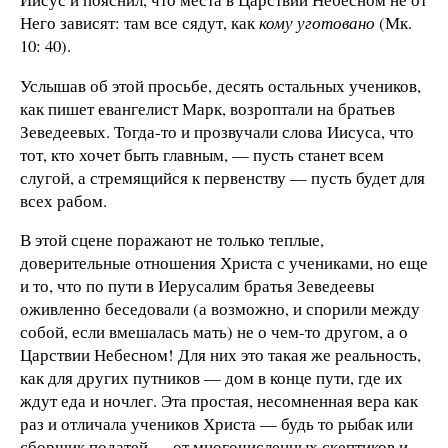
Него зависят: там все сядут, как
кому уготовано
(Мк.
10: 40).
Услышав об этой просьбе, десять остальных учеников,
как пишет евангелист Марк, возроптали на братьев
Зеведеевых. Тогда-то и прозвучали слова Иисуса, что
тот, кто хочет быть главным, — пусть станет всем
слугой, а стремящийся к первенству — пусть будет для
всех рабом.
В этой сцене поражают не только теплые,
доверительные отношения Христа с учениками, но еще
и то, что по пути в Иерусалим братья Зеведеевы
оживленно беседовали (а возможно, и спорили между
собой, если вмешалась мать) не о чем-то другом, а о
Царствии Небесном! Для них это такая же реальность,
как для других путников — дом в конце пути, где их
ждут еда и ночлег. Эта простая, несомненная вера как
раз и отличала учеников Христа — будь то рыбак или
сборщик податей — от многочисленных скептиков и