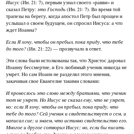
Иисус
(Ин. 21: 7), первым узнал своего «равви» и
сказал Петру:
это Господь
(Ин. 21: 7). Во время той
трапезы на берегу, когда апостол Петр был прощен и
услышал о своем будущем, он спросил Иисуса: а что
ждет Иоанна?
Если Я хочу, чтобы он пребыл, пока приду, что тебе
до того?
(Ин. 21: 22) — прозвучало в ответ.
Эти слова были истолкованы так, что Христос даровал
Иоанну бессмертие, и Его любимый ученик никогда не
умрет. Но сам Иоанн не разделял этого мнения,
закачивая свое Евангелие такими словами:
И пронеслось это слово между братиями, что ученик
тот не умрет. Но Иисус не сказал ему, что не умрет,
но: если Я хочу, чтобы он пребыл, пока приду, что
тебе до того? Сей ученик и свидетельствует о сем, и
написал сие; и знаем, что истинно свидетельство его.
Многое и другое сотворил Иисус; но, если бы писать