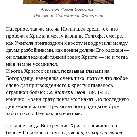
Апостол Иоанн Богослов. 
Распятие Спасителя. Фрагмент
Наверное, так же молча Иоанн шел среди тех, кто
провожал Христа к месту казни на Голгофе, смотрел,
как Учителя пригвоздили к кресту и водрузили между
двумя разбойниками, как воины делили Его одежды —
он слышал каждый тяжкий вздох Христа — но и тогда
ни в чем не усомнился.
И когда Христос сказал, показывая глазами на
Богородицу, наверняка очень тихо, потому что любое
слово для пригвожденного к кресту отдавалось
страшной болью:
Се, Матерь твоя
(Ин. 19: 27) —
конечно, Иоанн сразу понял этот наказ. До последнего
дня земной жизни Пресвятой Богородицы он будет
заботиться о Ней как родной сын.
Позднее, когда Воскресший Христос появился на
берегу Галилейского моря,
ученик, которого любил