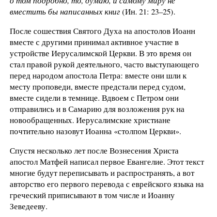
о том подробно, то, думаю, и самому миру не
вместить бы написанных книг
(Ин. 21: 23–25).
После сошествия Святого Духа на апостолов Иоанн
вместе с другими принимал активное участие в
устройстве Иерусалимской Церкви. В это время он
стал правой рукой деятельного, часто выступающего
перед народом апостола Петра: вместе они шли к
месту проповеди, вместе предстали перед судом,
вместе сидели в темнице. Вдвоем с Петром они
отправились и в Самарию для возложения рук на
новообращенных. Иерусалимские христиане
почтительно назовут Иоанна «столпом Церкви».
Спустя несколько лет после Вознесения Христа
апостол Матфей написал первое Евангелие. Этот текст
многие будут переписывать и распространять, а вот
авторство его первого перевода с еврейского языка на
греческий приписывают в том числе и Иоанну
Зеведееву.