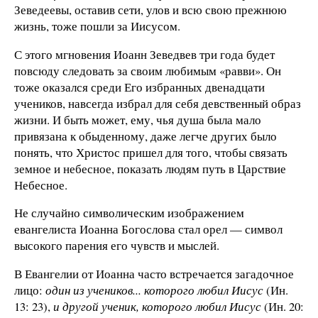
Зеведеевы, оставив сети, улов и всю свою прежнюю
жизнь, тоже пошли за Иисусом.
С этого мгновения Иоанн Зеведвев три года будет
повсюду следовать за своим любимым «равви». Он
тоже оказался среди Его избранных двенадцати
учеников, навсегда избрал для себя девственный образ
жизни. И быть может, ему, чья душа была мало
привязана к обыденному, даже легче других было
понять, что Христос пришел для того, чтобы связать
земное и небесное, показать людям путь в Царствие
Небесное.
Не случайно символическим изображением
евангелиста Иоанна Богослова стал орел — символ
высокого парения его чувств и мыслей.
В Евангелии от Иоанна часто встречается загадочное
лицо:
один из учеников... которого любил Иисус
(Ин.
13: 23),
и другой ученик, которого любил Иисус
(Ин. 20: