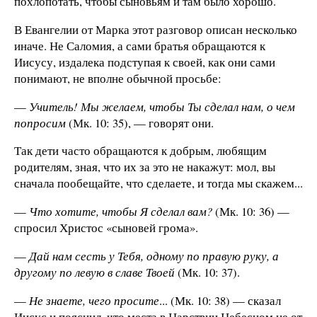
похлопотать, чтобы сыновьям и там было хорошо.
В Евангелии от Марка этот разговор описан несколько
иначе. Не Саломия, а сами братья обращаются к
Иисусу, издалека подступая к своей, как они сами
понимают, не вполне обычной просьбе:
—
Учитель! Мы желаем, чтобы Ты сделал нам, о чем
попросим
(Мк. 10: 35), — говорят они.
Так дети часто обращаются к добрым, любящим
родителям, зная, что их за это не накажут: мол, вы
сначала пообещайте, что сделаете, и тогда мы скажем...
—
Что хотите, чтобы Я сделал вам?
(Мк. 10: 36) —
спросил Христос «сыновей грома».
—
Дай нам сесть у Тебя, одному по правую руку, а
другому по левую в славе Твоей
(Мк. 10: 37).
—
Не знаете, чего просите
... (Мк. 10: 38) — сказал
Иисус и пояснил, что места в Царствии Небесном не от