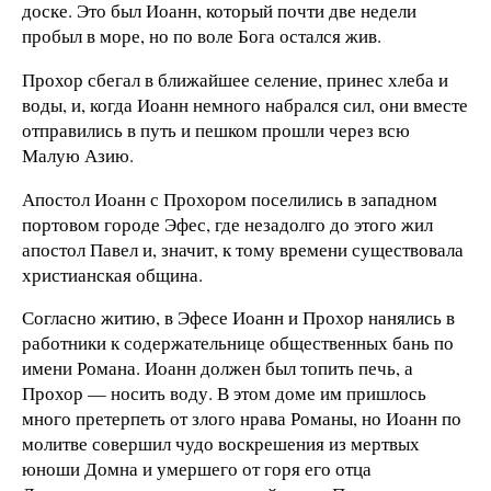
доске. Это был Иоанн, который почти две недели
пробыл в море, но по воле Бога остался жив.
Прохор сбегал в ближайшее селение, принес хлеба и
воды, и, когда Иоанн немного набрался сил, они вместе
отправились в путь и пешком прошли через всю
Малую Азию.
Апостол Иоанн с Прохором поселились в западном
портовом городе Эфес, где незадолго до этого жил
апостол Павел и, значит, к тому времени существовала
христианская община.
Согласно житию, в Эфесе Иоанн и Прохор нанялись в
работники к содержательнице общественных бань по
имени Романа. Иоанн должен был топить печь, а
Прохор — носить воду. В этом доме им пришлось
много претерпеть от злого нрава Романы, но Иоанн по
молитве совершил чудо воскрешения из мертвых
юноши Домна и умершего от горя его отца