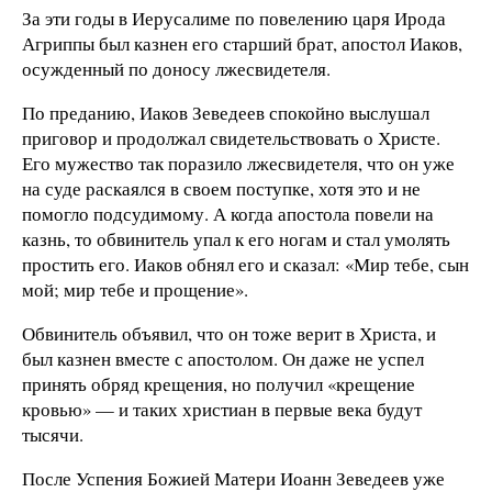
За эти годы в Иерусалиме по повелению царя Ирода
Агриппы был казнен его старший брат, апостол Иаков,
осужденный по доносу лжесвидетеля.
По преданию, Иаков Зеведеев спокойно выслушал
приговор и продолжал свидетельствовать о Христе.
Его мужество так поразило лжесвидетеля, что он уже
на суде раскаялся в своем поступке, хотя это и не
помогло подсудимому. А когда апостола повели на
казнь, то обвинитель упал к его ногам и стал умолять
простить его. Иаков обнял его и сказал: «Мир тебе, сын
мой; мир тебе и прощение».
Обвинитель объявил, что он тоже верит в Христа, и
был казнен вместе с апостолом. Он даже не успел
принять обряд крещения, но получил «крещение
кровью» — и таких христиан в первые века будут
тысячи.
После Успения Божией Матери Иоанн Зеведеев уже