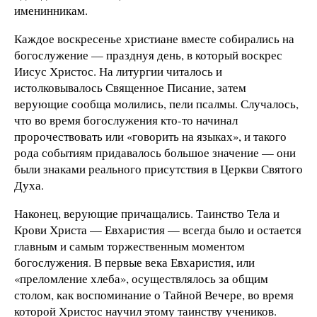
именинникам.
Каждое воскресенье христиане вместе собирались на
богослужение — празднуя день, в который воскрес
Иисус Христос. На литургии читалось и
истолковывалось Священное Писание, затем
верующие сообща молились, пели псалмы. Случалось,
что во время богослужения кто-то начинал
пророчествовать или «говорить на языках», и такого
рода событиям придавалось большое значение — они
были знаками реального присутствия в Церкви Святого
Духа.
Наконец, верующие причащались. Таинство Тела и
Крови Христа — Евхаристия — всегда было и остается
главным и самым торжественным моментом
богослужения. В первые века Евхаристия, или
«преломление хлеба», осуществлялось за общим
столом, как воспоминание о Тайной Вечере, во время
которой Христос научил этому таинству учеников.