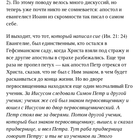
2). По этому поводу велось много дискуссий, но
теперь уже почти никто не сомневается: апостол и
евангелист Иоанн из скромности так писал о самом
себе.
И выходит, что тот,
который написал сие
(Ин. 21: 24)
Евангелие, был единственным, кто остался в
Гефсиманском саду, когда Христа взяли под стражу и
все другие апостолы в страхе разбежались. Еще три
раза не пропел петух — как апостол Петр отрекся от
Христа, сказав, что не был с Ним знаком, в чем будет
раскаиваться до конца жизни. Но во дворе
первосвященника находился еще один молчаливый Его
ученик.
За Иисусом следовали Симон Петр и другой
ученик; ученик же сей был знаком первосвященнику и
вошел с Иисусом во двор первосвященнический. А
Петр стоял вне за дверями. Потом другой ученик,
который был знаком первосвященнику, вышел, и сказал
придвернице, и ввел Петра. Тут раба придверница
говорит Петру: и ты не из учеников ли Этого