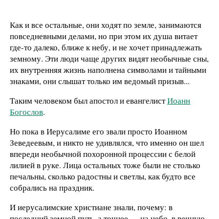
Как и все остальные, они ходят по земле, занимаются
повседневными делами, но при этом их душа витает
где-то далеко, ближе к небу, и не хочет принадлежать
земному. Эти люди чаще других видят необычные сны,
их внутренняя жизнь наполнена символами и тайными
знаками, они слышат только им ведомый призыв...
Таким человеком был апостол и евангелист
Иоанн
Богослов
.
Но пока в Иерусалиме его звали просто Иоанном
Зеведеевым, и никто не удивлялся, что именно он шел
впереди необычной похоронной процессии с белой
лилией в руке. Лица остальных тоже были не столько
печальны, сколько радостны и светлы, как будто все
собрались на праздник.
И иерусалимские христиане знали, почему: в
последний земной путь, а точнее — на небо, в вечную