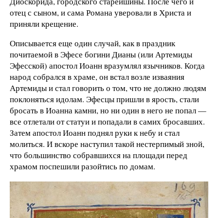
Диоскорида, городского старейшины. После чего и
отец с сыном, и сама Романа уверовали в Христа и
приняли крещение.
Описывается еще один случай, как в праздник
почитаемой в Эфесе богини Дианы (или Артемиды
Эфесской) апостол Иоанн вразумлял язычников. Когда
народ собрался в храме, он встал возле изваяния
Артемиды и стал говорить о том, что не должно людям
поклоняться идолам. Эфесцы пришли в ярость, стали
бросать в Иоанна камни, но ни один в него не попал —
все отлетали от статуи и попадали в самих бросавших.
Затем апостол Иоанн поднял руки к небу и стал
молиться. И вскоре наступил такой нестерпимый зной,
что большинство собравшихся на площади перед
храмом поспешили разойтись по домам.