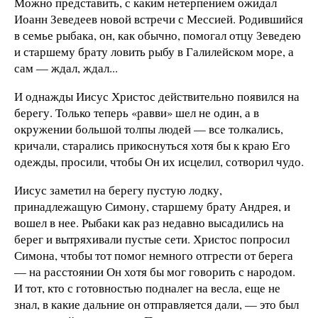
Можно представить, с каким нетерпением ожидал
Иоанн Зеведеев новой встречи с Мессией. Родившийся
в семье рыбака, он, как обычно, помогал отцу Зеведею
и старшему брату ловить рыбу в Галилейском море, а
сам — ждал, ждал...
И однажды Иисус Христос действительно появился на
берегу. Только теперь «равви» шел не один, а в
окружении большой толпы людей — все толкались,
кричали, старались прикоснуться хотя бы к краю Его
одежды, просили, чтобы Он их исцелил, сотворил чудо.
Иисус заметил на берегу пустую лодку,
принадлежащую Симону, старшему брату Андрея, и
вошел в нее. Рыбаки как раз недавно высадились на
берег и вытряхивали пустые сети. Христос попросил
Симона, чтобы тот помог немного отгрести от берега
— на расстоянии Он хотя бы мог говорить с народом.
И тот, кто с готовностью подналег на весла, еще не
знал, в какие дальние он отправляется дали, — это был