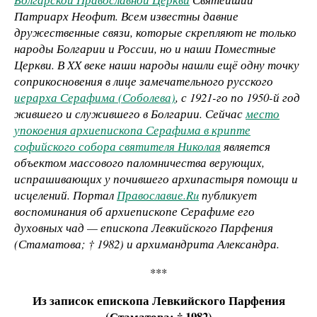
Патриарх Неофит. Всем известны давние
дружественные связи, которые скрепляют не только
народы Болгарии и России, но и наши Поместные
Церкви. В XX веке наши народы нашли ещё одну точку
соприкосновения в лице замечательного русского
иерарха Серафима (Соболева)
, с 1921-го по 1950-й год
жившего и служившего в Болгарии. Сейчас
место
упокоения архиепископа Серафима в крипте
софийского собора святителя Николая
является
объектом массового паломничества верующих,
испрашивающих у почившего архипастыря помощи и
исцелений. Портал
Православие.Ru
публикует
воспоминания об архиепископе Серафиме его
духовных чад — епископа Левкийского Парфения
(Стаматова; † 1982) и архимандрита Александра.
***
Из записок епископа Левкийского Парфения
(Стаматова; † 1982)