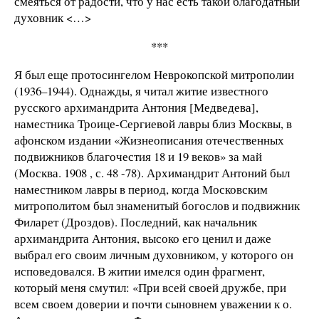
смеяться от радости, что у нас есть такой благодатный
духовник <…>
***
Я был еще протосингелом Неврокопской митрополии
(1936–1944). Однажды, я читал житие известного
русского архимандрита Антония [Медведева],
наместника Троице-Сергиевой лавры близ Москвы, в
афонском издании «Жизнеописания отечественных
подвижников благочестия 18 и 19 веков» за май
(Москва. 1908 , с. 48 -78). Архимандрит Антоний был
наместником лавры в период, когда Московским
митрополитом был знаменитый богослов и подвижник
Филарет (Дроздов). Последний, как начальник
архимандрита Антония, высоко его ценил и даже
выбрал его своим личным духовником, у которого он
исповедовался. В житии имелся один фрагмент,
который меня смутил: «При всей своей дружбе, при
всем своем доверии и почти сыновнем уважении к о.