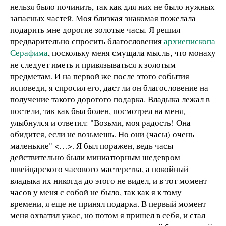
нельзя было починить, так как для них не было нужных
запасных частей. Моя близкая знакомая пожелала
подарить мне дорогие золотые часы. Я решил
предварительно спросить благословения
архиепископа
Серафима
, поскольку меня смущала мысль, что монаху
не следует иметь и привязываться к золотым
предметам. И на первой же после этого события
исповеди, я спросил его, даст ли он благословение на
получение такого дорогого подарка. Владыка лежал в
постели, так как был болен, посмотрел на меня,
улыбнулся и ответил: "Возьми, моя радость! Она
обидится, если не возьмешь. Но они (часы) очень
маленькие" <…>. Я был поражен, ведь часы
действительно были миниатюрным шедевром
швейцарского часового мастерства, а покойный
владыка их никогда до этого не видел, и в тот момент
часов у меня с собой не было, так как я к тому
времени, я еще не принял подарка. В первый момент
меня охватил ужас, но потом я пришел в себя, и стал