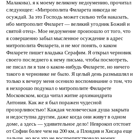
Малакова), я к моему великому недоумению, прочитал
следующее: «Митрополита Филарета никогда не
осуждай. За это Господь может сильно тебя наказать,
ибо митрополит Филарет — великий угодник Божий и
святой отец». Мое недоумение произошло от того, что
я совершенно забыл мысленное осуждение в адрес
митрополита Филарета, и не мог понять, о каком
Филарете пишет владыка Серафим. Я открыл черновик
своего последнего к нему письма, чтобы посмотреть,
не писал ли я там о каком-нибудь Филарете, но ничего
такого в черновике не было. Я целый день размышлял и
только к вечеру меня осенило воспоминание о том, что
я нехорошо подумал о митрополите Филарете
Московском, когда читал житие архимандрита
Антония. Как же я был поражен чудесной
прозорливостью! Каждая человеческая душа закрыта
и недоступна другим, даже когда они живут в одном
доме, а здесь — удивительное дело! Неврокоп отстоит
от Софии более чем на 200 км, а Пловдив и Хисара еще
дальше, но все это не воспрепятствовало моему