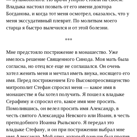
Владыка настоял позвать от его имени доктора
Богданова, и когда тот меня осмотрел, оказалось, что у
меня экссудативный плеврит. По молитвам моего
старца я быстро вылечился и от этой болезни.
***
Мне предстояло пострижение в монашество. Уже
имелось решение Священного Синода. Моя мать была
согласна, но отец все еще не соглашался. Он очень
хотел женить меня и мечтал иметь внука, носящего его
имя. Перед пострижением Его Высокопреосвященство
митрополит Стефан спросил меня — какое имя в
монашестве я бы хотел получить. Я пошел к владыке
Серафиму и спросил его, какое имя мне просить.
Помолившись, он велел просить имя Александр, в
честь святого Александра Невского или Иоанн, в честь
преподобного Иоанна Рыльского. Я передал это
владыке Стефану, и он при пострижении выбрал мне
имя Александр. Мой отец, который раньше был против