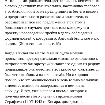
Антонию, митрополит Филарет, оставаясь неизменным
в своих действиях как начальник, настойчиво требовал
у о. Антония ничего не предпринимать без его ведома
и предварительного разрешения и взыскательно
рассматривал все его предложения, при этом в
большинстве случаев противостоял каждому его
проекту нововведений, требуя в делах соблюдения
формальностей, с которыми о. Антоний был даже мало
знаком. (Жизнеописания..., с. 66)
Когда я читал это место, у меня будто молния
проскочила предосудительная мысль по отношению к
митрополиту Филарету: «Считают его одним из редких
подвижников благочестия, а вот каким он, оказывается,
был честолюбивым начальником!». Но я хорошо
помню, что эта молниеносная мысль только мелькнула
в моем сознании, не задерживаясь в нем ни на
секунду. И вот, уже в первом письме, которое я
получил после этого случая от архиепископа
Серафима (14.VI.1942 г., Хисара, дом доктора