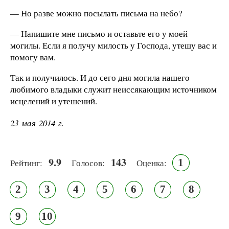
— Но разве можно посылать письма на небо?
— Напишите мне письмо и оставьте его у моей
могилы. Если я получу милость у Господа, утешу вас и
помогу вам.
Так и получилось. И до сего дня могила нашего
любимого владыки служит неиссякающим источником
исцелений и утешений.
23 мая 2014 г.
9.9
143
1
Рейтинг:
Голосов:
Оценка:
2
3
4
5
6
7
8
9
10