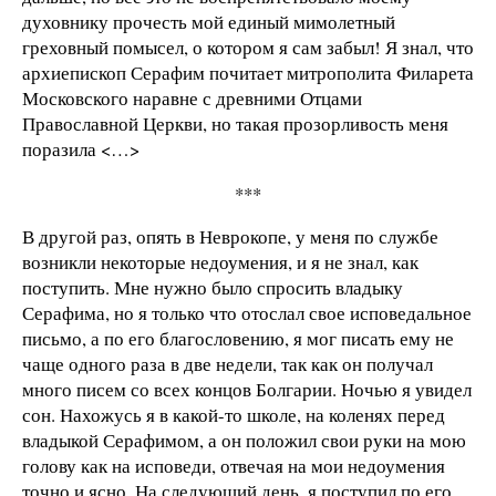
духовнику прочесть мой единый мимолетный
греховный помысел, о котором я сам забыл! Я знал, что
архиепископ Серафим почитает митрополита Филарета
Московского наравне с древними Отцами
Православной Церкви, но такая прозорливость меня
поразила <…>
***
В другой раз, опять в Неврокопе, у меня по службе
возникли некоторые недоумения, и я не знал, как
поступить. Мне нужно было спросить владыку
Серафима, но я только что отослал свое исповедальное
письмо, а по его благословению, я мог писать ему не
чаще одного раза в две недели, так как он получал
много писем со всех концов Болгарии. Ночью я увидел
сон. Нахожусь я в какой-то школе, на коленях перед
владыкой Серафимом, а он положил свои руки на мою
голову как на исповеди, отвечая на мои недоумения
точно и ясно. На следующий день, я поступил по его