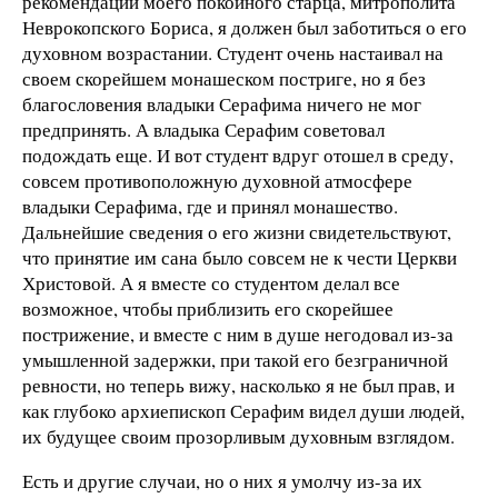
рекомендации моего покойного старца, митрополита
Неврокопского Бориса, я должен был заботиться о его
духовном возрастании. Студент очень настаивал на
своем скорейшем монашеском постриге, но я без
благословения владыки Серафима ничего не мог
предпринять. А владыка Серафим советовал
подождать еще. И вот студент вдруг отошел в среду,
совсем противоположную духовной атмосфере
владыки Серафима, где и принял монашество.
Дальнейшие сведения о его жизни свидетельствуют,
что принятие им сана было совсем не к чести Церкви
Христовой. А я вместе со студентом делал все
возможное, чтобы приблизить его скорейшее
пострижение, и вместе с ним в душе негодовал из-за
умышленной задержки, при такой его безграничной
ревности, но теперь вижу, насколько я не был прав, и
как глубоко архиепископ Серафим видел души людей,
их будущее своим прозорливым духовным взглядом.
Есть и другие случаи, но о них я умолчу из-за их