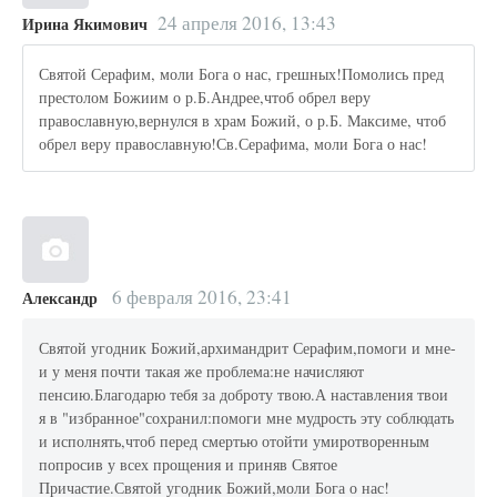
24 апреля 2016, 13:43
Ирина Якимович
Святой Серафим, моли Бога о нас, грешных!Помолись пред
престолом Божиим о р.Б.Андрее,чтоб обрел веру
православную,вернулся в храм Божий, о р.Б. Максиме, чтоб
обрел веру православную!Св.Серафима, моли Бога о нас!
6 февраля 2016, 23:41
Александр
Святой угодник Божий,архимандрит Серафим,помоги и мне-
и у меня почти такая же проблема:не начисляют
пенсию.Благодарю тебя за доброту твою.А наставления твои
я в "избранное"сохранил:помоги мне мудрость эту соблюдать
и исполнять,чтоб перед смертью отойти умиротворенным
попросив у всех прощения и приняв Святое
Причастие.Святой угодник Божий,моли Бога о нас!