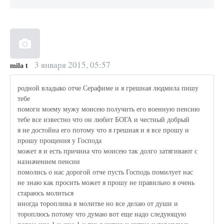
3 января 2015, 05:57
mila t
родной владыко отче Серафиме и я грешная людмила пишу
тебе
помоги моему мужу моисею получить его военную пенсию
тебе все известно что он любит БОГА и честный добрый
я не достойна его потому что я грешная и я все прошу и
прошу прощения у Господа
может я и есть причина что моисею так долго затягивают с
назначением пенсии
помолись о нас дорогой отче пусть Господь помилует нас
не знаю как просить может я прошу не правильно я очень
стараюсь молиться
иногда тороплива в молитве но все делаю от души и
тороплюсь потому что думаю вот еще надо следующую