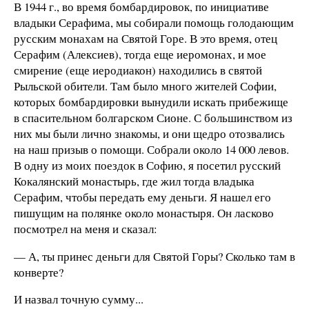
В 1944 г., во время бомбардировок, по инициативе
владыки Серафима, мы собирали помощь голодающим
русским монахам на Святой Горе. В это время, отец
Серафим (Алексиев), тогда еще иеромонах, и мое
смирение (еще иеродиакон) находились в святой
Рыльской обители. Там было много жителей Софии,
которых бомбардировки вынудили искать прибежище
в спасительном болгарском Сионе. С большинством из
них мы были лично знакомы, и они щедро отозвались
на наш призыв о помощи. Собрали около 14 000 левов.
В одну из моих поездок в Софию, я посетил русский
Кокалянский монастырь, где жил тогда владыка
Серафим, чтобы передать ему деньги. Я нашел его
пишущим на полянке около монастыря. Он ласково
посмотрел на меня и сказал:
— А, ты принес деньги для Святой Горы? Сколько там в
конверте?
И назвал точную сумму...