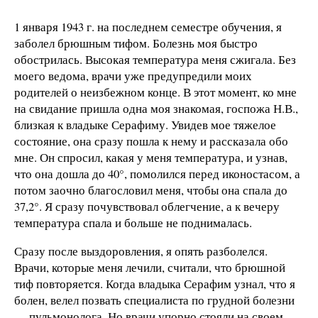
1 января 1943 г. на последнем семестре обучения, я
заболел брюшным тифом. Болезнь моя быстро
обострилась. Высокая температура меня сжигала. Без
моего ведома, врачи уже предупредили моих
родителей о неизбежном конце. В этот момент, ко мне
на свидание пришла одна моя знакомая, госпожа Н.В.,
близкая к владыке Серафиму. Увидев мое тяжелое
состояние, она сразу пошла к нему и рассказала обо
мне. Он спросил, какая у меня температура, и узнав,
что она дошла до 40°, помолился перед иконостасом, а
потом заочно благословил меня, чтобы она спала до
37,2°. Я сразу почувствовал облегчение, а к вечеру
температура спала и больше не поднималась.
Сразу после выздоровления, я опять разболелся.
Врачи, которые меня лечили, считали, что брюшной
тиф повторяется. Когда владыка Серафим узнал, что я
болен, велел позвать специалиста по грудной болезни
— пульмонолога. Но врачи упорно стояли на своем.