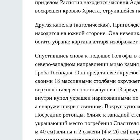
приделом Распятия находится часовня Адам
воскрешен кровью Христа, струившейся на
Другая капелла (католическая), Пригвожде
находится на южной стороне. Она невелика
богато убрана; картина алтаря изображает
Спустившись снова к подошве Голгофы в с
северо-западном направлении мимо камня м
Гроба Господня. Она представляет круглое 
своими 18 массивными столбами окружает 
верхнюю галерею, состоящую из 18 аркад.
внутри купол украшен нарисованными по 
а снаружи покрыт свинцом. Вокруг купола 
Посредине ротонды, ближе к западной сте
украшающий место погребения Спасителя 
м 40 см] длины и 2 сажени [4 м 26 см] ш
мрамором и поддерживаемой колоннами, на