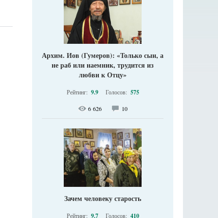
Архим. Иов (Гумеров): «Только сын, а
не раб или наемник, трудится из
любви к Отцу»
Рейтинг:
9.9
Голосов:
575
6 626
10
Зачем человеку старость
Рейтинг:
9.7
Голосов:
410