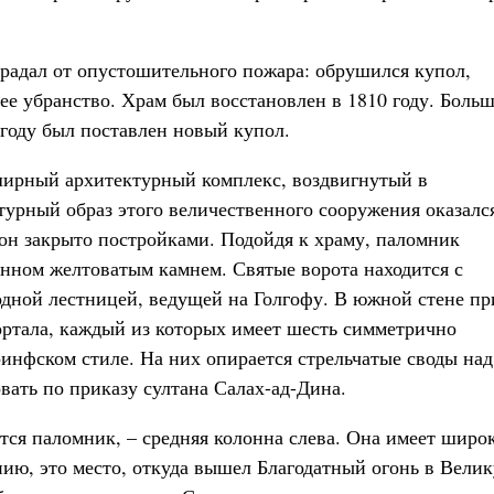
традал от опустошительного пожара: обрушился купол,
ее убранство. Храм был восстановлен в 1810 году. Боль
году был поставлен новый купол.
ширный архитектурный комплекс, воздвигнутый в
турный образ этого величественного сооружения оказалс
орон закрыто постройками. Подойдя к храму, паломник
нном желтоватым камнем. Святые ворота находится с
дной лестницей, ведущей на Голгофу. В южной стене пр
ортала, каждый из которых имеет шесть симметрично
инфском стиле. На них опирается стрельчатые своды над
вать по приказу султана Салах-ад-Дина.
тся паломник, – средняя колонна слева. Она имеет широ
ию, это место, откуда вышел Благодатный огонь в Вели