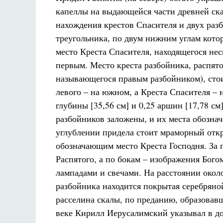
капеллы на выдающейся части древней ска
нахождения крестов Спасителя и двух раз
треугольника, по двум нижним углам котор
место Креста Спасителя, находящегося не
первым. Место креста разбойника, распято
называющегося правым разбойником), стоит
левого – на южном, а Креста Спасителя – 
глубины [35,56 см] и 0,25 аршин [17,78 см
разбойников заложены, и их места обозна
углублении придела стоит мраморный откр
обозначающим место Креста Господня. За 
Распятого, а по бокам – изображения Бого
лампадами и свечами. На расстоянии около
разбойника находится покрытая серебряно
расселина скалы, по преданию, образовавш
веке Кирилл Иерусалимский указывал в до