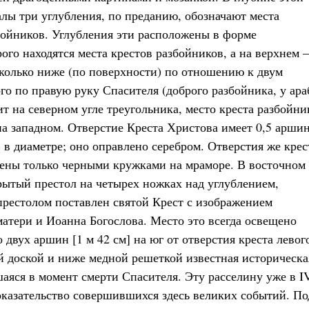
лы три углубления, по преданию, обозначают места
бойников. Углубления эти расположены в форме
ого находятся места крестов разбойников, а на верхнем –
сколько ниже (по поверхности) по отношению к двум
го по правую руку Спасителя (доброго разбойника, у ара
 на северном угле треугольника, место креста разбойни
на западном. Отверстие Креста Христова имеет 0,5 арши
] в диаметре; оно оправлено серебром. Отверстия же крес
чены только черными кружками на мраморе. В восточном
ытый престол на четырех ножках над углублением,
престолом поставлен святой Крест с изображением
матери и Иоанна Богослова. Место это всегда освещено
 двух аршин [1 м 42 см] на юг от отверстия креста левог
й доской и ниже медной решеткой известная историческа
аяся в момент смерти Спасителя. Эту расселину уже в I
казательство совершившихся здесь великих событий. По