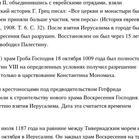
я II, объединившись с еврейскими отрядами, взяли
ский историк Г. Грец писал: «Все церкви и монастыри б
реи приняли больше участия, чем персы» (История евреев
1908. Т. 6. С. 32). После взятия Иерусалима в городе б
ресения был разрушен. Восстановлен он был через 15 ле
свободил Палестину.
) храм Гроба Господня 18 октября 1009 года был полност
тин VIII на определенных условиях получил разрешение
а только в царствование Константина Мономаха.
н крестоносцами под предводительством Готфрида
или к строительству нового храма Воскресения Господня.
етию взятия Иерусалима. Дата эта считается временем
3 июля 1187 года на равнине между Тивериадским морем 
 октября в Иерусалим. Он закрыл храм Воскресения на т