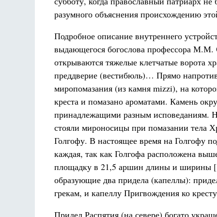
субботу, когда православный патриарх не
разумного объяснения происхождению это
Подробное описание внутреннего устройст
выдающегося богослова профессора М.М. 
открываются тяжелые клетчатые ворота хра
преддверие (вестибюль)… Прямо напротив
миропомазания (из камня mizzi), на котор
креста и помазано ароматами. Камень ок
принадлежащими разным исповеданиям. Нев
стояли мироносицы при помазании тела Хр
Голгофу. В настоящее время на Голгофу п
каждая, так как Голгофа расположена выш
площадку в 21,5 аршин длины и ширины [15
образующие два придела (капеллы): приде
грекам, и капеллу Пригвождения ко крест
Придел Распятия (на севере) богато укра