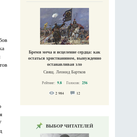
бов
ка
Бремя меча и исцеление сердца: как
н
остаться христианином, вынужденно
останавливая зло
тов
Свящ. Леонид Бартков
Рейтинг:
9.8
Голосов:
256
2 984
12
о
я
V
ВЫБОР ЧИТАТЕЛЕЙ
д