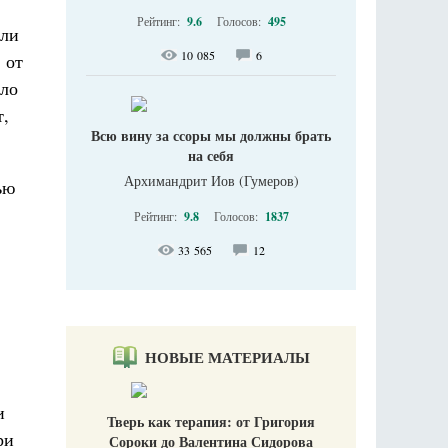
Рейтинг:
9.6
Голосов:
495
ыли
10 085
6
 от
ыло
т,
Всю вину за ссоры мы должны брать
на себя
Архимандрит Иов (Гумеров)
ью
Рейтинг:
9.8
Голосов:
1837
33 565
12
НОВЫЕ МАТЕРИАЛЫ
и
Тверь как терапия: от Григория
ри
Сороки до Валентина Сидорова