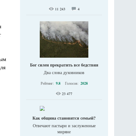
11 243
4
я
т
вым
Бог силен прекратить все бедствия
для
Два слова духовников
Рейтинг:
9.8
Голосов:
2028
23 477
Как община становится семьей?
Отвечают пастыри и заслуженные
миряне