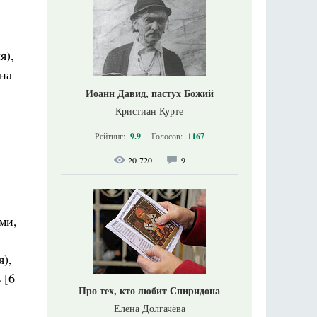
я),
она
Иоанн Давид, пастух Божий
Кристиан Курте
Рейтинг:
9.9
Голосов:
1167
20 720
9
ми,
я),
 [6
Про тех, кто любит Спиридона
Елена Долгачёва
а