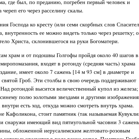
а, где был, по преданию, погребен первый человек и
 череп его через расселину скалы.
ния Господа ко кресту (или семи скорбных слов Спасител
, внутренность ее можно видеть только через решетку; 
 тело Христа, склонившегося на руки Богоматери.
ам храм и от подошвы Голгофы пройдя около 40 шагов в
иропомазания, входят в ротонду (средняя часть) храма
здание, имеет около 7 сажень [14 м 93 см] в диаметре и
святой Гроб. Эти столбы в свою очередь поддерживают
 Над ротондой высится величественный купол из железа;
синему полю золотыми звездами и другими изображения
внутри есть ход, откуда можно смотреть внутрь храма.
не Кафоликона, стоит памятник (так называемая Кувукли
и снаружи имеющий вид пятиугольной часовни 3 сажень
ирины, обложенной иерусалимским желтовато-розовым
 которых красуется в виде венца купол. Памятник Гроб