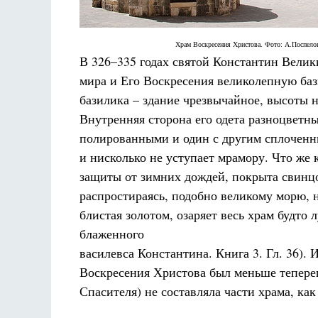
Храм Воскресения Христова. Фото: А.Поспелов
В 326–335 годах святой Константин Велик
мира и Его Воскресения великолепную бази
базилика – здание чрезвычайное, высоты
Внутренняя сторона его одета разноцветн
полированными и один с другим сплоченн
и нисколько не уступает мрамору. Что же 
защиты от зимних дождей, покрыта свинцо
распростираясь, подобно великому морю, 
блистая золотом, озаряет весь храм будто
блаженного
василевса Константина. Книга 3. Гл. 36).
Воскресения Христова был меньше тепере
Спасителя) не составляла части храма, как