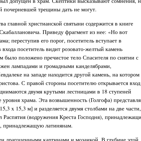
 был допущен в храм. Скептики высказывают сомнения, 
й почерневшей трещины дать не могут.
ва главной христианской святыни содержится в книге
Скабаллановича. Приведу фрагмент из нее: «Но вот
ма; переступив его порог, посетитель вступает в
 входа посетитель видит розовато-желтый камень
ом было положено пречистое тело Спасителя по снятии с
ружен лампадами и громадными канделябрами,
далеке на западе находится другой камень, на котором
истова. С правой стороны посетителю открывается вход
однимаются двумя крутыми лестницами в 18 ступеней
е уровня храма. Эта возвышенность (Голгофа) представля
,3 x 15,3 м] и разделяется двумя столбами на две части,
л Распятия (водружения Креста Господня), принадлежащ
у, принадлежащую латинянам.
шен драгоценными картинами и мозаикой. В глубине этой