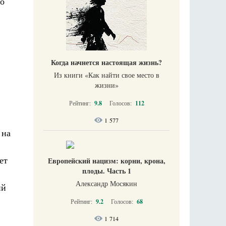
но
Когда начнется настоящая жизнь?
Из книги «Как найти свое место в
жизни​»
Рейтинг:
9.8
Голосов:
112
1 577
 на
ет
Европейский нацизм: корни, крона,
плоды. Часть 1
Александр Мосякин
ий
Рейтинг:
9.2
Голосов:
68
1 714