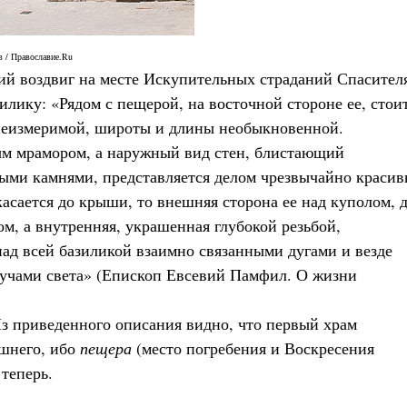
 / Православие.Ru
ий воздвиг на месте Искупительных страданий Спасител
лику: «Рядом с пещерой, на восточной стороне ее, стои
 неизмеримой, широты и длины необыкновенной.
ым мрамором, а наружный вид стен, блистающий
ыми камнями, представляется делом чрезвычайно краси
касается до крыши, то внешняя сторона ее над куполом, 
м, а внутренняя, украшенная глубокой резьбой,
над всей базиликой взаимно связанными дугами и везде
 лучами света» (Епископ Евсевий Памфил. О жизни
 Из приведенного описания видно, что первый храм
шнего, ибо
пещера
(место погребения и Воскресения
 теперь.