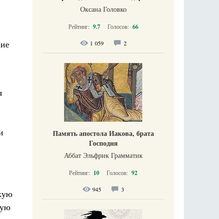
Оксана Головко
Рейтинг:
9.7
Голосов:
66
шие
1 059
2
я
и
Память апостола Иакова, брата
Господня
Аббат Эльфрик Грамматик
Рейтинг:
10
Голосов:
92
945
3
кую
кую