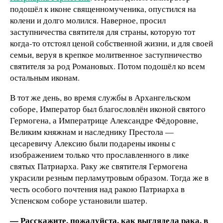
подошёл к иконе священномученика, опустился на
колени и долго молился. Наверное, просил
заступничества святителя для страны, которую тот
когда-то отстоял ценой собственной жизни, и для своей
семьи, веруя в крепкое молитвенное заступничество
святителя за род Романовых. Потом подошёл ко всем
остальным иконам.
В тот же день, во время службы в Архангельском
соборе, Император был благословлён иконой святого
Гермогена, а Императрице Александре Фёдоровне,
Великим княжнам и наследнику Престола —
цесаревичу Алексию были подарены иконы с
изображением только что прославленного в лике
святых Патриарха. Раку же святителя Гермогена
украсили резным перламутровым образом. Тогда же в
честь особого почтения над ракою Патриарха в
Успенском соборе установили шатер.
— Расскажите, пожалуйста, как выглядела рака, в