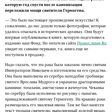
которую год спустя после канонизации
переложили мощи святителя Гермогена.
— Это было настоящее произведение искусства! К
сожалению, до нас дошли только фотографии, которые
удалось отыскать в исторических архивах. Они будут
впервые опубликованы в книге, которую подготовил к
изданию наш Фонд. Но читатели сайта
Православие.Ru
увидят их самыми первыми, т.к. книга еще не
поступила в продажу.
Надо сказать, что эта рака была заказана лично святым
Императором Николаем и изготовлена на его средства.
Она была выполнена из серебра наподобие гробницы
святого Ярослава Мудрого и украшена драгоценными
камнями: топазами, аметистами и жемчугом. Чеканка
по серебру была исполнена по рисунку с панагии,
принадлежавшей святому Гермогену. На крышке раки
размещалась его эмалевая икона. Там же был нанесен
текст тропаря святителю, выполненный золотой вязью.