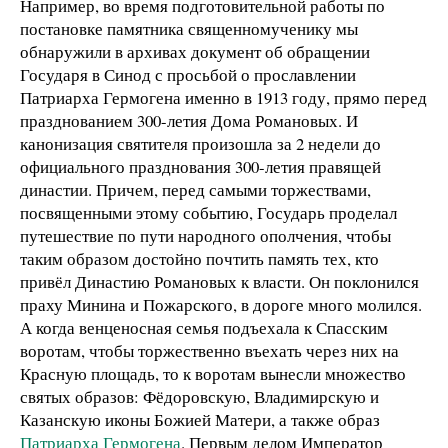
Например, во время подготовительной работы по
постановке памятника священномученику мы
обнаружили в архивах документ об обращении
Государя в Синод с просьбой о прославлении
Патриарха Гермогена именно в 1913 году, прямо перед
празднованием 300-летия Дома Романовых. И
канонизация святителя произошла за 2 недели до
официального празднования 300-летия правящей
династии. Причем, перед самыми торжествами,
посвященными этому событию, Государь проделал
путешествие по пути народного ополчения, чтобы
таким образом достойно почтить память тех, кто
привёл Династию Романовых к власти. Он поклонился
праху Минина и Пожарского, в дороге много молился.
А когда венценосная семья подъехала к Спасским
воротам, чтобы торжественно въехать через них на
Красную площадь, то к воротам вынесли множество
святых образов: Фёдоровскую, Владимирскую и
Казанскую иконы Божией Матери, а также образ
Патриарха Гермогена
. Первым делом Император