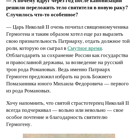
— А почему вдруг через год после канонизации
решили переложить тело святителя в новую раку?
Случилось что-то особенное?
— Царь Николай II очень почитал священномученика
Гермогена и таким образом хотел еще раз выразить
свою признательность Патриарху, отдать должное той
роли, которую он сыграл в
Смутное время
.
Отблагодарить за сохранение России как государства
и православной державы, за возведение на русский
трон рода Романовых. Ведь именно Патриарх
Гермоген предложил избрать на роль Божиего
Помазанника юного Михаила Федоровича — первого
из рода Романовых.
Хочу напомнить, что святой страстотерпец Николай II
всегда подчеркивал — вольно или невольно — свое
особое почтение и благодарность святителю
Гермогену.