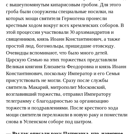
с вышеупомянутым кипарисовым гробом. Для этого
гроба были сооружены специальные носилки, на
которых мощи святителя Гермогена пронесли
крестным ходом вокруг всех кремлевских соборов. В
этой процессии участвовали 30 архимандритов и
священников, князь Иоанн Константинович, а также
простой люд, богомольцы, пришедшие отовсюду.
Очевидцы вспоминают, что было много детей.
Царскую Семью на этих торжествах представляли
Великая княгиня Елизавета Феодоровна и князь Иоанн
Константинович, поскольку Император и его Семья
присутствовать не могли. Сразу после службы
святитель Макарий, митрополит Московский,
возглавивший торжества, отправил Императору
телеграмму с благодарностью за организацию
торжеств и поздравлениями. После крестного хода
мощи святителя переложили в новую раку и поместили
снова в Успенском соборе под шатром.
— Вы так описали раку Патриарха, что, наверное,