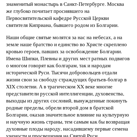
знаменитый монастырь в Санкт-Петербурге. Москва
же глубоко почитает просиявшего на
Первосвятительской кафедре Русской Церкви
святителя Киприана, бывшего родом из Болгарии.
Наши общие святые молятся за нас на небесах, а на
земле наше братство и единство во Христе скреплено
кровью героев, павших за освобождение Болгарии.
Имена Шипки, Плевны и других мест ратных подвигов
о многом говорят как болгарам, так и народам
исторической Руси. Тысячи добровольцев отдали
жизни свои за свободу страждущих братьев-болгар в
XIX столетии. А в трагическом XX веке многие
представители русской интеллигенции, духовенства,
выходцы из других сословий, вынужденные покинуть
родные пределы, обрели второй дом в братской
Болгарии, оказав значительное влияние на культурную
и научную жизнь страны, тем самым как бы возвращая
духовные плоды народу, насадившему первые семена
учености и просвещения на Святой Руси.