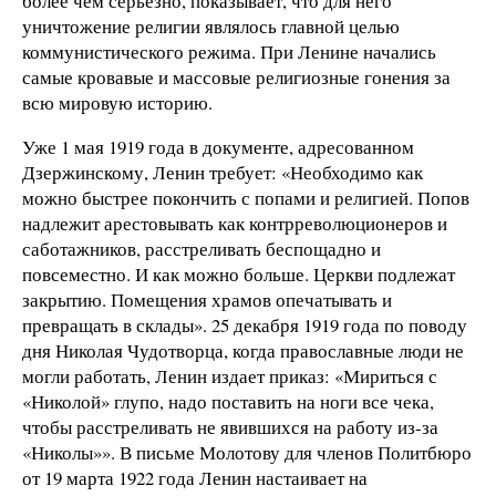
более чем серьезно, показывает, что для него
уничтожение религии являлось главной целью
коммунистического режима. При Ленине начались
самые кровавые и массовые религиозные гонения за
всю мировую историю.
Уже 1 мая 1919 года в документе, адресованном
Дзержинскому, Ленин требует: «Необходимо как
можно быстрее покончить с попами и религией. Попов
надлежит арестовывать как контрреволюционеров и
саботажников, расстреливать беспощадно и
повсеместно. И как можно больше. Церкви подлежат
закрытию. Помещения храмов опечатывать и
превращать в склады». 25 декабря 1919 года по поводу
дня Николая Чудотворца, когда православные люди не
могли работать, Ленин издает приказ: «Мириться с
«Николой» глупо, надо поставить на ноги все чека,
чтобы расстреливать не явившихся на работу из-за
«Николы»». В письме Молотову для членов Политбюро
от 19 марта 1922 года Ленин настаивает на