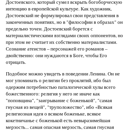
Достоевского, который сумел вскрыть богоборческую
интенцию в европейской культуре. Как художник,
Достоевский не формулировал свои представления в
законченных понятиях, но в "философии в образах" он
предельно точен. Достоевский борется с
материалистическими взглядами своих оппонентов, но
при этом не считает их собственно материалистами.
Сознание атеистов – персонажей его романов –
двойственно: они нуждаются в Боге, чтобы Его
отрицать.
Подобное можно увидеть в поведении Ленина. Он не
мог упоминать о религии без проклятий, ибо был
одержим потребностью паталогической хулы всего
божественного: религия у него не иначе как
"поповщина", "заигрывание с боженькой", "самая
гнусная из вещей", "труположество", ибо «Всякая
религиозная идея о всяком боженьке, всякое
кокетничанье с боженькой есть невыразимейшая
мерзость... самая опасная мерзость, самая гнусная