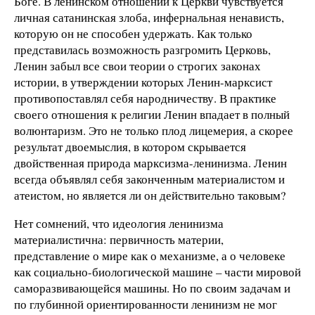
Боге. В ленинском отношении к Церкви чувствуется
личная сатанинская злоба, инфернальная ненависть,
которую он не способен удержать. Как только
представилась возможность разгромить Церковь,
Ленин забыл все свои теории о строгих законах
истории, в утверждении которых Ленин-марксист
противопоставлял себя народничеству. В практике
своего отношения к религии Ленин впадает в полный
волюнтаризм. Это не только плод лицемерия, а скорее
результат двоемыслия, в котором скрывается
двойственная природа марксизма-ленинизма. Ленин
всегда объявлял себя законченным материалистом и
атеистом, но является ли он действительно таковым?
Нет сомнений, что идеология ленинизма
материалистична: первичность материи,
представление о мире как о механизме, а о человеке
как социально-биологической машине – части мировой
саморазвивающейся машины. Но по своим задачам и
по глубинной ориентированности ленинизм не мог