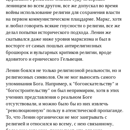
ленинцем во всем другом, все же допускал во время
войны использование религии для сохранения власти
на первом коммунистическом плацдарме. Маркс, хотя
и любил говорить всякие гнусности о религии, все же
делал попытки исторического подхода. Ленин же
скатывался даже ниже уровня марксизма и был в
восторге от самых пошлых антирелигиозных
брошюрок и вульгарных критиков религии, вроде
ядовитого и ернического Гельвеция.
Ленин боялся не только религиозной реальности, но и
религиозных символов. Он не мог выносить самого
упоминания Бога. Например, к "богоискательству" и
"богостроительству" он был непримирим, хотя в этих
учениях представления о реальном Боге
отсутствовали, и можно было бы из них извлечь
"революционную" пользу в атеистической пропаганде.
То, что Ленин органически не мог заигрывать с
религией и относился ко всему, с нею связанному,