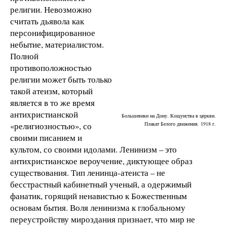
религии. Невозможно
считать дьявола как
персонифицированное
небытие, материалистом.
Полной
противоположностью
религии может быть только
такой атеизм, который
является в то же время
антихристианской
Большевики на Дону. Кощунства в церкви.
«религиозностью», со
Плакат Белого движения. 1918 г.
своими писанием и
культом, со своими идолами. Ленинизм – это
антихристианское вероучение, диктующее образ
существования. Тип ленинца-атеиста – не
бесстрастный кабинетный ученый, а одержимый
фанатик, горящий ненавистью к Божественным
основам бытия. Воля ленинизма к глобальному
переустройству мироздания признает, что мир не