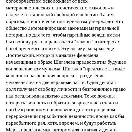
богоборчеством освобождает от всех
материалистических и атеистических «законов» и
наделяет сатанинской свободой в небытии. Таким
образом, атеистический материализм утверждает, что
общество детерминировано законами материальной
истории, но для того, чтобы партийные вожди имели
бы свободу рук направлять эти "законы" в интересах
богоборческого атеизма. Эту логику раскрыл еще
Достоевский, который в анализе феномена
нечаевщины в образе Шигалева предвосхитил будущее
воплощение коммунизма. Шигалев "предлагает, в виде
конечного разрешения вопроса, – разделение
человечества на две неравные части. Одна десятая
доля получает свободу личности и безграничное право
над остальными девятью десятыми. Те же должны
потерять личность и обратиться вроде как в стадо и
при безграничном повиновении достигнуть рядом
перерождений первобытной невинности, вроде как бы
первобытного рая, хотя, впрочем, и будут работать.
Меры, предлагаемые автором для отнятия у девяти