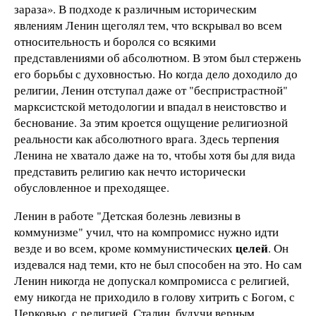
зараза». В подходе к различным историческим
явлениям Ленин щеголял тем, что вскрывал во всем
относительность и боролся со всякими
представлениями об абсолютном. В этом был стержень
его борьбы с духовностью. Но когда дело доходило до
религии, Ленин отступал даже от "беспристрастной"
марксистской методологии и впадал в неистовство и
беснование. За этим кроется ощущение религиозной
реальности как абсолютного врага. Здесь терпения
Ленина не хватало даже на то, чтобы хотя бы для вида
представить религию как нечто исторически
обусловленное и преходящее.
Ленин в работе "Детская болезнь левизны в
коммунизме" учил, что на компромисс нужно идти
целей
везде и во всем, кроме коммунистических
. Он
издевался над теми, кто не был способен на это. Но сам
Ленин никогда не допускал компромисса с религией,
ему никогда не приходило в голову хитрить с Богом, с
Церковью, с религией. Сталин, будучи верным