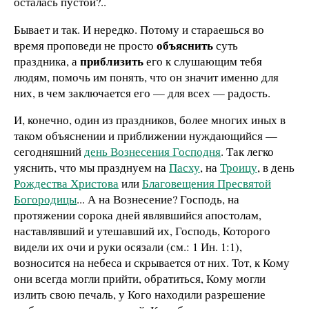
осталась пустой?..
Бывает и так. И нередко. Потому и стараешься во
объяснить
время проповеди не просто
суть
приблизить
праздника, а
его к слушающим тебя
людям, помочь им понять, что он значит именно для
них, в чем заключается его — для всех — радость.
И, конечно, один из праздников, более многих иных в
таком объяснении и приближении нуждающийся —
сегодняшний
день Вознесения Господня
. Так легко
уяснить, что мы празднуем на
Пасху
, на
Троицу
, в день
Рождества Христова
или
Благовещения Пресвятой
Богородицы
... А на Вознесение? Господь, на
протяжении сорока дней являвшийся апостолам,
наставлявший и утешавший их, Господь, Которого
видели их очи и руки осязали (см.: 1 Ин. 1:1),
возносится на небеса и скрывается от них. Тот, к Кому
они всегда могли прийти, обратиться, Кому могли
излить свою печаль, у Кого находили разрешение