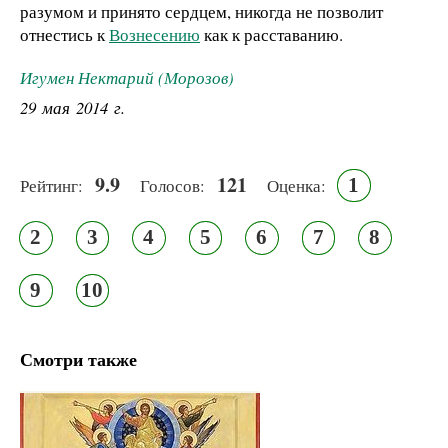
разумом и принято сердцем, никогда не позволит
отнестись к
Вознесению
как к расставанию.
Игумен Нектарий (Морозов)
29 мая 2014 г.
9.9
121
1
Рейтинг:
Голосов:
Оценка:
2
3
4
5
6
7
8
9
10
Смотри также