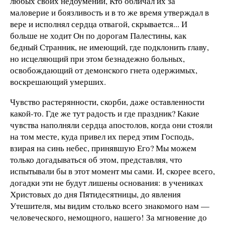
любых своих недоумений, Кто обличал их за
маловерие и боязливость и в то же время утверждал в
вере и исполнял сердца отвагой, скрывается... И
больше не ходит Он по дорогам Палестины, как
бедный Странник, не имеющий, где подклонить главу,
но исцеляющий при этом безнадежно больных,
освобождающий от демонского гнета одержимых,
воскрешающий умерших.
Чувство растерянности, скорби, даже оставленности
какой-то. Где же тут радость и где праздник? Какие
чувства наполняли сердца апостолов, когда они стояли
на том месте, куда привел их перед этим Господь,
взирая на синь небес, принявшую Его? Мы можем
только догадываться об этом, представляя, что
испытывали бы в этот момент мы сами. И, скорее всего,
догадки эти не будут лишены основания: в учениках
Христовых до дня Пятидесятницы, до явления
Утешителя, мы видим столько всего знакомого нам —
человеческого, немощного, нашего! За мгновение до