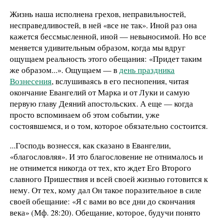
Жизнь наша исполнена грехов, неправильностей,
несправедливостей, в ней «все не так». Иной раз она
кажется бессмысленной, иной — невыносимой. Но все
меняется удивительным образом, когда мы вдруг
ощущаем реальность этого обещания: «Придет таким
же образом...». Ощущаем — в
день праздника
Вознесения
, вслушиваясь в его песнопения, читая
окончание Евангелий от Марка и от Луки и самую
первую главу Деяний апостольских. А еще — когда
просто вспоминаем об этом событии, уже
состоявшемся, и о том, которое обязательно состоится.
...Господь вознесся, как сказано в Евангелии,
«благословляя». И это благословение не отнималось и
не отнимется никогда от тех, кто ждет Его Второго
славного Пришествия и всей своей жизнью готовится к
нему. От тех, кому дал Он такое поразительное в силе
своей обещание: «Я с вами во все дни до скончания
века» (Мф. 28:20). Обещание, которое, будучи понято