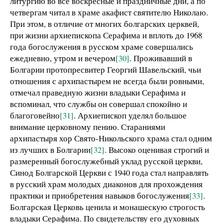
литургию во все воскресные и праздничные дни, а по
четвергам читал в храме акафист святителю Николаю.
При этом, в отличие от многих болгарских церквей,
при жизни архиепископа Серафима и вплоть до 1968
года богослужения в русском храме совершались
ежедневно, утром и вечером
[30]
. Проживавший в
Болгарии протопресвитер Георгий Шавельский, чьи
отношения с архипастырем не всегда были ровными,
отмечал праведную жизни владыки Серафима и
вспоминал, что службы он совершал спокойно и
благоговейно
[31]
. Архиепископ уделял большое
внимание церковному пению. Стараниями
архипастыря хор Свято-Никольского храма стал одним
из лучших в Болгарии
[32]
. Высоко оценивая строгий и
размеренный богослужебный уклад русской церкви,
Синод Болгарской Церкви с 1940 года стал направлять
в русский храм молодых диаконов для прохождения
практики и приобретения навыков богослужения
[33]
.
Болгарская Церковь ценила и монашескую строгость
владыки Серафима. По свидетельству его духовных