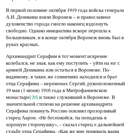
В первой половине октября 1919 года войска генерала
А.И. Деникина взяли Воронеж – и православное
духовенство города смогло наконец вздохнуть
свободно. Однако инициатива вскоре перешла к
большевикам, и в конце октября Воронеж вновь был в
руках красных.
Архимандрит Серафим в тот момент искренне
колебался, не зная, как ему поступить – уйти на юг с
армией Деникина или остаться в Воронеже. По-
видимому, в таких же сомнениях находился и брат
отца Серафима – иеромонах Сергий, рукоположенный
19 мая (1 июня) 1916 года в Митрофаниевском
монастыре
[20]
и также служивший в Воронеже. В
значительной степени на решение архимандрита
Серафима покинуть Россию повлиял прозорливый
старец Аарон. «Не беспокойся, ты попадешь в
хорошую сторонушку», – сказал старец о дальнейшей
судьбе отца Серафима. «Как же мне понимать ваши