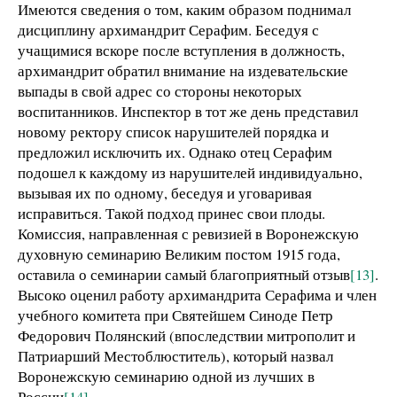
Имеются сведения о том, каким образом поднимал
дисциплину архимандрит Серафим. Беседуя с
учащимися вскоре после вступления в должность,
архимандрит обратил внимание на издевательские
выпады в свой адрес со стороны некоторых
воспитанников. Инспектор в тот же день представил
новому ректору список нарушителей порядка и
предложил исключить их. Однако отец Серафим
подошел к каждому из нарушителей индивидуально,
вызывая их по одному, беседуя и уговаривая
исправиться. Такой подход принес свои плоды.
Комиссия, направленная с ревизией в Воронежскую
духовную семинарию Великим постом 1915 года,
оставила о семинарии самый благоприятный отзыв
[13]
.
Высоко оценил работу архимандрита Серафима и член
учебного комитета при Святейшем Синоде Петр
Федорович Полянский (впоследствии митрополит и
Патриарший Местоблюститель), который назвал
Воронежскую семинарию одной из лучших в
России
[14]
.