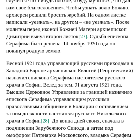
случится что-нибудь плохое, я буду мучиться, что дал
вам свое благословение». Чтобы узнать волю Божию,
архиереи решили бросить жребий. На одном листке
написали «уезжать», на другом – «не уезжать». После
молитвы перед иконой Божией Матери архиепископ
Димитрий вынул второй листок
[27]
. Судьба епископа
Серафима была решена. 14 ноября 1920 года он
покинул родную землю.
Весной 1921 года управляющий русскими приходами в
Западной Европе архиепископ Евлогий (Георгиевский)
назначил епископа Серафима настоятелем русского
храма в Софии. Вслед за тем, 31 августа 1921 года,
Высшее Церковное Управление за границей назначило
епископа Серафима управляющим русскими
православными общинами в Болгарии с оставлением
за ним должности настоятеля русского Никольского
храма в Софии
[28]
. До конца дней своих, сначала в
подчинении Зарубежного Синода, а затем под
омофором Патриарха Московского, владыка Серафим