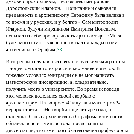
духовно прозорливым, – вспоминал митрополит
Доростольский Иларион. – Почитание и сыновняя
преданность к архиепископу Серафиму была велика в
то время и у русских, и у болгар». Сам митрополит
Иларион, будучи мирянином Дмитрием Цоневым,
испытал на себе прозорливость архипастыря. «Митя
будет монахом», – уверенно сказал однажды о нем
архиепископ Серафим
[38]
.
Интересный случай был связан с русским эмигрантом
– доцентом одного из российских университетов. В
тяжелых условиях эмиграции он не мог написать
магистерскую диссертацию, а, следовательно,
получить место в университете. Во время исповеди
этот человек поделился своей скорбью с
архипастырем. На вопрос: «Стану ли я магистром?»,
иерарх ответил: «Не скорби, еще четыре года, и
станешь». Слова архиепископа Серафима в точности
сбылись, и через четыре года, после защиты
диссертации, этот эмигрант был назначен профессором