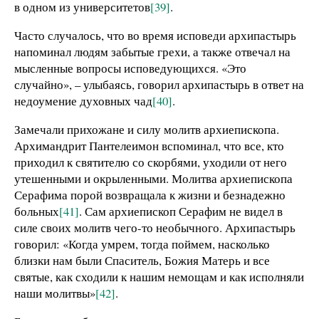
в одном из университетов
[39]
.
Часто случалось, что во время исповеди архипастырь
напоминал людям забытые грехи, а также отвечал на
мысленные вопросы исповедующихся. «Это
случайно», – улыбаясь, говорил архипастырь в ответ на
недоумение духовных чад
[40]
.
Замечали прихожане и силу молитв архиепископа.
Архимандрит Пантелеимон вспоминал, что все, кто
приходил к святителю со скорбями, уходили от него
утешенными и окрыленными. Молитва архиепископа
Серафима порой возвращала к жизни и безнадежно
больных
[41]
. Сам архиепископ Серафим не видел в
силе своих молитв чего-то необычного. Архипастырь
говорил: «Когда умрем, тогда поймем, насколько
близки нам были Спаситель, Божия Матерь и все
святые, как сходили к нашим немощам и как исполняли
наши молитвы»
[42]
.