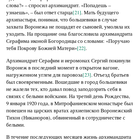
слова?» – спросил архимандрит. «Попадешь –
узнаешь», – был ответ старца
[21]
. Мать будущего
архипастыря, понимая, что большевики в случае
захвата Воронежа не пощадят ее сыновей, умоляла их
уходить. На прощание она благословила архимандрита
Серафима иконой Богородицы со словами: «Поручаю
тебя Покрову Божией Матери»
[22]
.
Архимандрит Серафим и иеромонах Сергий покинули
Воронеж в последний момент в открытом вагоне,
нагруженном углем для паровоза
[23]
. Отъезд братьев
был своевременным. Вошедшие в город большевики
не жалели тех, кто давал повод заподозрить себя в
связях с белыми войсками. На третий день Рождества,
9 января 1920 года, в Митрофаниевском монастыре был
повешен на царских вратах архиепископ Воронежский
Тихон (Никаноров), обвиненный в сотрудничестве с
белыми.
В течение последующих месяцев жизнь архимандрита