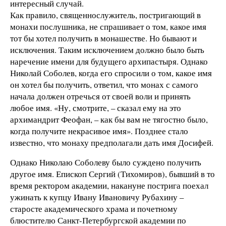
интересный случай.
Как правило, священнослужитель, постригающий в
монахи послушника, не спрашивает о том, какое имя
тот бы хотел получить в монашестве. Но бывают и
исключения. Таким исключением должно было быть
наречение имени для будущего архипастыря. Однако
Николай Соболев, когда его спросили о том, какое имя
он хотел бы получить, ответил, что монах с самого
начала должен отречься от своей воли и принять
любое имя. «Ну, смотрите, – сказал ему на это
архимандрит Феофан, – как бы вам не тягостно было,
когда получите некрасивое имя». Позднее стало
известно, что монаху предполагали дать имя Досифей.
Однако Николаю Соболеву было суждено получить
другое имя. Епископ Сергий (Тихомиров), бывший в то
время ректором академии, накануне пострига поехал
ужинать к купцу Ивану Ивановичу Рубахину –
старосте академического храма и почетному
блюстителю Санкт-Петербургской академии по