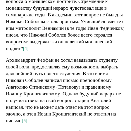
вопроса о монашеском постриге. Стремление к
монашеству будущий иерарх чувствовал еще в
семинарские годы. В академии этот вопрос не был для
Николая Соболева столь простым. Учившийся вместе с
ним митрополит Вениамин (в те годы Иван Федченков)
писал, что Николай Соболев более всего терзался
вопросом: выдержит ли он нелегкий монашеский
подвиг?
[4]
Архимандрит Феофан не хотел навязывать студенту
своей воли, предоставляя ему возможность выбрать
дальнейший путь своего служения. В это время
Николай Соболев написал письмо преподобному
Анатолию Оптинскому (Потапову) и праведному
Иоанну Кронштадтскому. Однако будущий иерарх не
получил ответа на свой вопрос: старец Анатолий
написал, что не может дать ответ на этот вопрос
заочно, а отец Иоанн Кронштадтский не ответил на
письмо
[5]
.