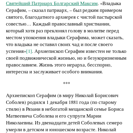
Святейший Патриарх Болгарский Максим
. «Владыка
Серафим, – сказал патриарх, – был редким примером
святого, благодатного архиерея с чистой пастырской
совестью… Каждый православный христианин,
который хотя раз преклонял голову в молитве перед
местом упокоения владыки Серафима, может сказать,
что владыка не оставил своих чад и после своего
успения»
[1]
. Архиепископ Серафим известен не только
своей подвижнической жизнью, но и безукоризненным
православием. Жизнь этого иерарха, бесспорно,
интересна и заслуживает особого внимания.
***
Архиепископ Серафим (в миру Николай Борисович
Соболев) родился 1 декабря 1881 года (по старому
стилю) в Рязани в небогатой мещанской семье Бориса
Матвеевича Соболева и его супруги Марии
Николаевны. Из двенадцати детей Соболевых семеро
умерли в детском и юношеском возрасте. Николай