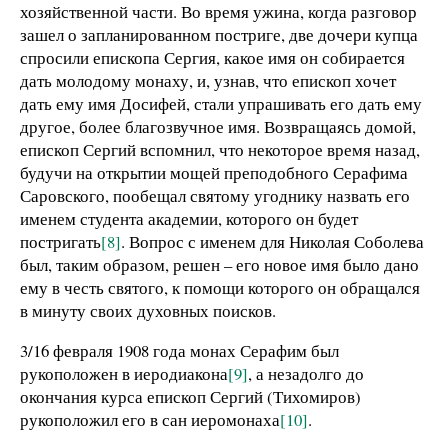
хозяйственной части. Во время ужина, когда разговор
зашел о запланированном постриге, две дочери купца
спросили епископа Сергия, какое имя он собирается
дать молодому монаху, и, узнав, что епископ хочет
дать ему имя Досифей, стали упрашивать его дать ему
другое, более благозвучное имя. Возвращаясь домой,
епископ Сергий вспомнил, что некоторое время назад,
будучи на открытии мощей преподобного Серафима
Саровского, пообещал святому угоднику назвать его
именем студента академии, которого он будет
постригать
[8]
. Вопрос с именем для Николая Соболева
был, таким образом, решен – его новое имя было дано
ему в честь святого, к помощи которого он обращался
в минуту своих духовных поисков.
3/16 февраля 1908 года монах Серафим был
рукоположен в иеродиакона
[9]
, а незадолго до
окончания курса епископ Сергий (Тихомиров)
рукоположил его в сан иеромонаха
[10]
.