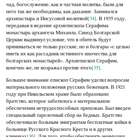
чад, богослужение, как и частная молитва, были для
него так же необходимы, как дыхание. Занимался
архипастырь и Иисусовой молитвой
[34]
. В 1935 году,
передавая в ведение архиепископа Серафима
монастырь архангела Михаила, Синод Болгарской
Церкви выдвинул условие, что в обитель будут
приниматься не только русские, но и болгары «с целью
иметь их как рассадник истинного иночества для
болгарских монастырей». Архиепископ Серафим,
конечно же, не возражал против этого
[35]
.
Большое внимание епископ Серафим уделял вопросам
материального положения русских беженцев. В 1921
году при Никольском храме было образовано
братство, которое заботилось о материальном
обеспечении нетрудоспособных прихожан. Был введен
специальный тарелочный сбор на бедных. Братство
обеспечивало больным эмигрантам бесплатные койки в
больнице Русского Красного Креста и в других
клиниках
[36]
. Для того, чтобы обеспечить неимущих