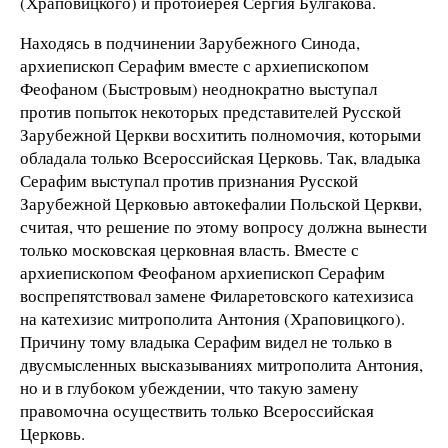
(Храповицкого) и протоиерея Сергия Булгакова.
Находясь в подчинении Зарубежного Синода,
архиепископ Серафим вместе с архиепископом
Феофаном (Быстровым) неоднократно выступал
против попыток некоторых представителей Русской
Зарубежной Церкви восхитить полномочия, которыми
обладала только Всероссийская Церковь. Так, владыка
Серафим выступал против признания Русской
Зарубежной Церковью автокефалии Польской Церкви,
считая, что решение по этому вопросу должна вынести
только московская церковная власть. Вместе с
архиепископом Феофаном архиепископ Серафим
воспрепятствовал замене Филаретовского катехизиса
на катехизис митрополита Антония (Храповицкого).
Причину тому владыка Серафим видел не только в
двусмысленных высказываниях митрополита Антония,
но и в глубоком убеждении, что такую замену
правомочна осуществить только Всероссийская
Церковь.