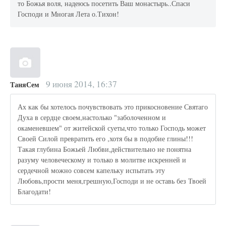
то Божья воля, надеюсь посетить Ваш монастырь..Спаси
Господи и Многая Лета о.Тихон!
9 июня 2014, 16:37
ТаняСем
Ах как бы хотелось почувствовать это прикосновение Святаго
Духа в сердце своем,настолько "заболоченном и
окаменевшем" от житейской суеты,что только Господь может
Своей Силой превратить его ,хотя бы в подобие глины!!!
Такая глубина Божьей Любви,действительно не понятна
разуму человеческому и только в молитве искренней и
сердечной можно совсем капельку испытать эту
Любовь,прости меня,грешную,Господи и не оставь без Твоей
Благодати!