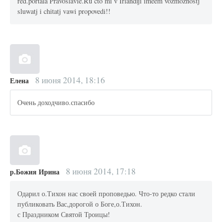
red.portala Pravoslavie.Ru cto mi v Irlandiji imeem vozmoznostj
sluwatj i chitatj vawi propovedi!!
8 июня 2014, 18:16
Елена
Очень доходчиво.спасибо
8 июня 2014, 17:18
р.Божия Ирина
Одарил о.Тихон нас своей проповедью. Что-то редко стали
публиковать Вас,дорогой о Боге,о.Тихон.
с Праздником Святой Троицы!