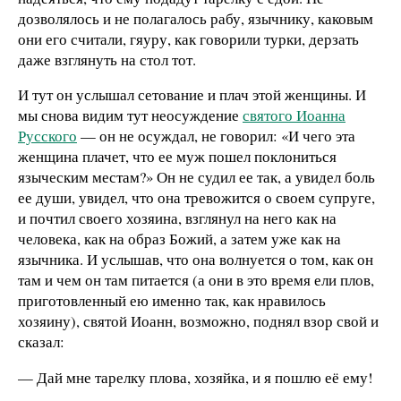
дозволялось и не полагалось рабу, язычнику, каковым
они его считали, гяуру, как говорили турки, дерзать
даже взглянуть на стол тот.
И тут он услышал сетование и плач этой женщины. И
мы снова видим тут неосуждение
святого Иоанна
Русского
— он не осуждал, не говорил: «И чего эта
женщина плачет, что ее муж пошел поклониться
языческим местам?» Он не судил ее так, а увидел боль
ее души, увидел, что она тревожится о своем супруге,
и почтил своего хозяина, взглянул на него как на
человека, как на образ Божий, а затем уже как на
язычника. И услышав, что она волнуется о том, как он
там и чем он там питается (а они в это время ели плов,
приготовленный ею именно так, как нравилось
хозяину), святой Иоанн, возможно, поднял взор свой и
сказал:
— Дай мне тарелку плова, хозяйка, и я пошлю её ему!