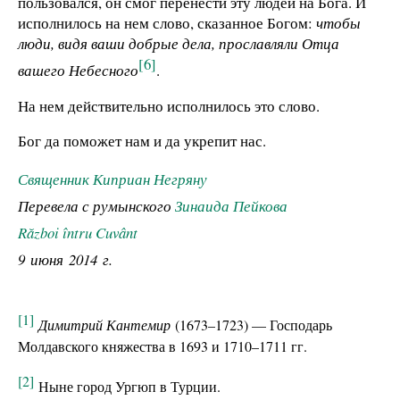
пользовался, он смог перенести эту людей на Бога. И
исполнилось на нем слово, сказанное Богом:
чтобы
люди, видя ваши добрые дела, прославляли Отца
[6]
вашего Небесного
.
На нем действительно исполнилось это слово.
Бог да поможет нам и да укрепит нас.
Священник Киприан Негряну
Перевела с румынского
Зинаида Пейкова
Război întru Cuvânt
9 июня 2014 г.
[1]
Димитрий Кантемир
(1673–1723) — Господарь
Молдавского княжества в 1693 и 1710–1711 гг.
[2]
Ныне город Ургюп в Турции.