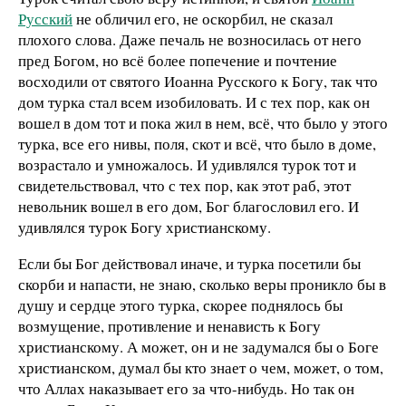
Русский
не обличил его, не оскорбил, не сказал
плохого слова. Даже печаль не возносилась от него
пред Богом, но всё более попечение и почтение
восходили от святого Иоанна Русского к Богу, так что
дом турка стал всем изобиловать. И с тех пор, как он
вошел в дом тот и пока жил в нем, всё, что было у этого
турка, все его нивы, поля, скот и всё, что было в доме,
возрастало и умножалось. И удивлялся турок тот и
свидетельствовал, что с тех пор, как этот раб, этот
невольник вошел в его дом, Бог благословил его. И
удивлялся турок Богу христианскому.
Если бы Бог действовал иначе, и турка посетили бы
скорби и напасти, не знаю, сколько веры проникло бы в
душу и сердце этого турка, скорее поднялось бы
возмущение, противление и ненависть к Богу
христианскому. А может, он и не задумался бы о Боге
христианском, думал бы кто знает о чем, может, о том,
что Аллах наказывает его за что-нибудь. Но так он