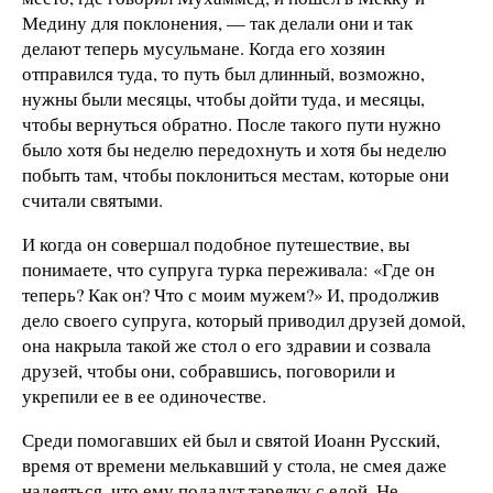
Медину для поклонения, — так делали они и так
делают теперь мусульмане. Когда его хозяин
отправился туда, то путь был длинный, возможно,
нужны были месяцы, чтобы дойти туда, и месяцы,
чтобы вернуться обратно. После такого пути нужно
было хотя бы неделю передохнуть и хотя бы неделю
побыть там, чтобы поклониться местам, которые они
считали святыми.
И когда он совершал подобное путешествие, вы
понимаете, что супруга турка переживала: «Где он
теперь? Как он? Что с моим мужем?» И, продолжив
дело своего супруга, который приводил друзей домой,
она накрыла такой же стол о его здравии и созвала
друзей, чтобы они, собравшись, поговорили и
укрепили ее в ее одиночестве.
Среди помогавших ей был и святой Иоанн Русский,
время от времени мелькавший у стола, не смея даже
надеяться, что ему подадут тарелку с едой. Не