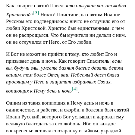
Как говорит святой Павел:
кто отлучит нас от любви
[3]
Христовой?
Никто! Поистине, на святом Иоанне
Русском это подтвердилось: ничто не отлучило его от
любви Христовой. Христос был единственным, с чем
он не распрощался. Что бы мучители ни делали с ним,
он не отлучился от Него, от Его любви.
И Бог не может не прийти к тому, кто любит Его и
призывает день и ночь. Как говорит Спаситель:
если
вы, будучи злы, умеете даяния благие давать детям
вашим, тем более Отец ваш Небесный даст блага
просящим у Него и защитит избранных Своих,
[4]
вопиющих к Нему день и ночь
.
Одним из таких вопиющих к Нему день и ночь в
одиночестве, и рабстве, и скорби, и болезни был святой
Иоанн Русский, которого Бог услышал и даровал ему
великую благодать за его любовь. Ибо он каждое
воскресенье вставал спозаранку и тайком, украдкой