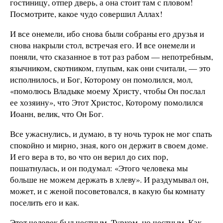
гостиницу, отпер дверь, а она стоит там с пловом!
Посмотрите, какое чудо совершил Аллах!
И все онемели, ибо снова были собраны его друзья и
снова накрыли стол, встречая его. И все онемели и
поняли, что сказанное в тот раз рабом — непотребным,
язычником, скотником, глупым, как они считали, — это
исполнилось, и Бог, Которому он помолился, мол,
«помолюсь Владыке моему Христу, чтобы Он послал
ее хозяину», что Этот Христос, Которому помолился
Иоанн, велик, что Он Бог.
Все ужаснулись, и думаю, в ту ночь турок не мог спать
спокойно и мирно, зная, кого он держит в своем доме.
И его вера в то, во что он верил до сих пор,
пошатнулась, и он подумал: «Этого человека мы
больше не можем держать в хлеву». И раздумывал он,
может, и с женой посоветовался, в какую бы комнату
поселить его и как.
Этот человек был честным. Турком, но честным. Как