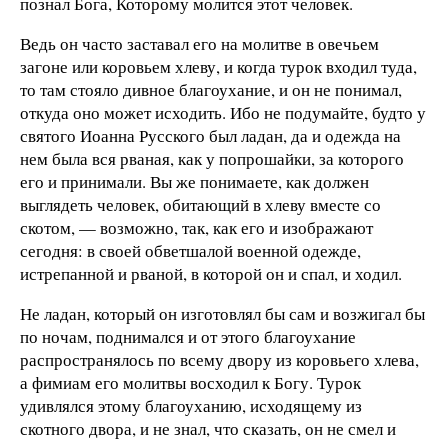
познал Бога, Которому молится этот человек.
Ведь он часто заставал его на молитве в овечьем
загоне или коровьем хлеву, и когда турок входил туда,
то там стояло дивное благоухание, и он не понимал,
откуда оно может исходить. Ибо не подумайте, будто у
святого Иоанна Русского был ладан, да и одежда на
нем была вся рваная, как у попрошайки, за которого
его и принимали. Вы же понимаете, как должен
выглядеть человек, обитающий в хлеву вместе со
скотом, — возможно, так, как его и изображают
сегодня: в своей обветшалой военной одежде,
истрепанной и рваной, в которой он и спал, и ходил.
Не ладан, который он изготовлял бы сам и возжигал бы
по ночам, поднимался и от этого благоухание
распространялось по всему двору из коровьего хлева,
а фимиам его молитвы восходил к Богу. Турок
удивлялся этому благоуханию, исходящему из
скотного двора, и не знал, что сказать, он не смел и