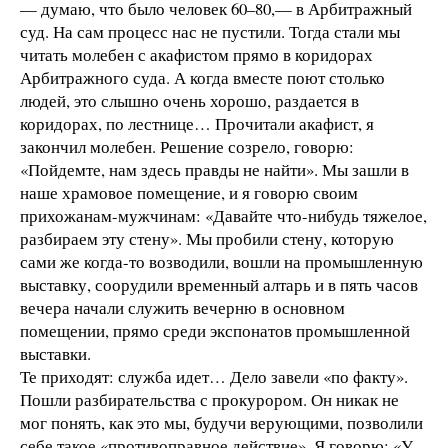
— думаю, что было человек 60–80,— в Арбитражный
суд. На сам процесс нас не пустили. Тогда стали мы
читать молебен с акафистом прямо в коридорах
Арбитражного суда. А когда вместе поют столько
людей, это слышно очень хорошо, раздается в
коридорах, по лестнице… Прочитали акафист, я
закончил молебен. Решение созрело, говорю:
«Пойдемте, нам здесь правды не найти». Мы зашли в
наше храмовое помещение, и я говорю своим
прихожанам-мужчинам: «Давайте что-нибудь тяжелое,
разбираем эту стену». Мы пробили стену, которую
сами же когда-то возводили, вошли на промышленную
выставку, соорудили временный алтарь и в пять часов
вечера начали служить вечерню в основном
помещении, прямо среди экспонатов промышленной
выставки.
Те приходят: служба идет… Дело завели «по факту».
Пошли разбирательства с прокурором. Он никак не
мог понять, как это мы, будучи верующими, позволили
себе такое «противоправное действие». Я говорю: «У