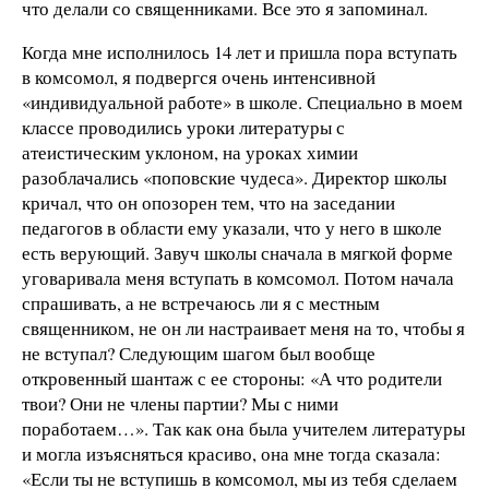
что делали со священниками. Все это я запоминал.
Когда мне исполнилось 14 лет и пришла пора вступать
в комсомол, я подвергся очень интенсивной
«индивидуальной работе» в школе. Специально в моем
классе проводились уроки литературы с
атеистическим уклоном, на уроках химии
разоблачались «поповские чудеса». Директор школы
кричал, что он опозорен тем, что на заседании
педагогов в области ему указали, что у него в школе
есть верующий. Завуч школы сначала в мягкой форме
уговаривала меня вступать в комсомол. Потом начала
спрашивать, а не встречаюсь ли я с местным
священником, не он ли настраивает меня на то, чтобы я
не вступал? Следующим шагом был вообще
откровенный шантаж с ее стороны: «А что родители
твои? Они не члены партии? Мы с ними
поработаем…». Так как она была учителем литературы
и могла изъясняться красиво, она мне тогда сказала:
«Если ты не вступишь в комсомол, мы из тебя сделаем