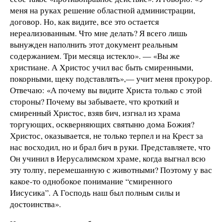
меня на руках решение областной администрации,
договор. Но, как видите, все это остается
нереализованным. Что мне делать? Я всего лишь
вынужден наполнить этот документ реальным
содержанием. Три месяца истекло». — «Вы же
христиане. А Христос учил вас быть смиренными,
покорными, щеку подставлять»,— учит меня прокурор.
Отвечаю: «А почему вы видите Христа только с этой
стороны? Почему вы забываете, что кроткий и
смиренный Христос, взяв бич, изгнал из храма
торгующих, оскверняющих святыню дома Божия?
Христос, оказывается, не только терпел и на Крест за
нас восходил, но и брал бич в руки. Представляете, что
Он учинил в Иерусалимском храме, когда выгнал всю
эту толпу, перемешанную с животными? Поэтому у вас
какое-то однобокое понимание “смиренного
Иисусика”. А Господь наш был полным силы и
достоинства».