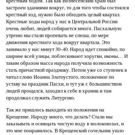
крестным ходом. Так как Вознесенский храм был
застроен зданиями вокруг, то для того чтобы состоялся
крестный ход, нужно было обходить целый квартал.
Крестные ходы народ у нас в Центральной России
очень любит, людей собирается много. Пасхальную
утреню мы стали пропевать не спеша, по мере
движения крестного хода вокруг квартала. Это
занимало у нас минут 30–40. Народ идет спокойно, по
ширине всей улицы, поблескивают хоругви, иконы… И
таким образом масса народа получила возможность
стать причастной празднику. Потом уже со ступенек я
читал слово Иоанна Златоустого, положенное по
уставу на праздник Пасхи, и тут уж с большинством
людей прощался, заходил к себе в храмик и там
продолжал служить Литургию.
Так же пришлось выходить из положения на
Крещение. Народу много, что делать? Стали мы
заказывать и освящать чистую воду в молоковозах, и
это мне понравилось. В Крещенский сочельник ушло