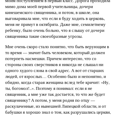
моим поступлением в первый класс. Дорога проходила
мимо дома моей первой учительницы, дочери
кинешемского священника, и потом, в школе, она
выговаривала мне, что если я буду ходить в церковь,
меня не примут в октябрята. Даже мне, семилетнему
ребенку, было очень больно, что я слышу от дочери
священника такие своеобразные угрозы.
Мне очень скоро стало понятно, что быть верующим в
то время — значит быть человеком, который должен
потерпеть насмешки. Причем интересно, что со
стороны своих сверстников я никогда не слышал ни
одного худого слова в свой адрес. А вот от старших
людей, от взрослых… Особенно было и непонятно, и
обидно, когда старая женщина вслед тебе кричит: «Ну,
ты, богомол!..». Поэтому я понимал: если я не
священник, а мне уже так достается, то что же будет
священнику? А потом, у меня родня по отцу —
раскулаченные, из нынешней Липецкой области, и от
бабушки я хорошо знал о том, как разрушались церкви,