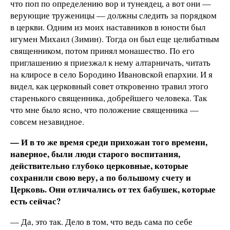
что поп по определению вор и тунеядец, а вот они —
верующие труженицы — должны следить за порядком
в церкви. Одним из моих наставников в юности был
игумен Михаил (Зимин). Тогда он был еще целибатным
священником, потом принял монашество. По его
приглашению я приезжал к нему алтарничать, читать
на клиросе в село Бородино Ивановской епархии. И я
видел, как церковный совет откровенно травил этого
старенького священника, добрейшего человека. Так
что мне было ясно, что положение священника —
совсем незавидное.
— И в то же время среди прихожан того времени,
наверное, были люди старого воспитания,
действительно глубоко церковные, которые
сохранили свою веру, а по большому счету и
Церковь. Они отличались от тех бабушек, которые
есть сейчас?
— Да, это так. Дело в том, что ведь сама по себе