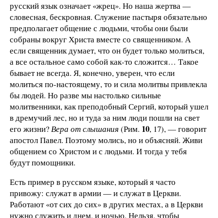
русский язык означает «жрец». Но наша жертва —
словесная, бескровная. Служение пастыря обязательно
предполагает общение с людьми, чтобы они были
собраны вокруг Христа вместе со священником. А
если священник думает, что он будет только молиться,
а все остальное само собой как-то сложится… Такое
бывает не всегда. Я, конечно, уверен, что если
молиться по-настоящему, то и сила молитвы привлекла
бы людей. Но разве мы настолько сильные
молитвенники, как преподобный Сергий, который ушел
в дремучий лес, но и туда за ним люди пошли на свет
10
его жизни?
Вера от слышания
(Рим.
, 17), — говорит
апостол Павел. Поэтому молись, но и объясняй. Живи
общением со Христом и с людьми. И тогда у тебя
будут помощники.
Есть пример в русском языке, который я часто
привожу: служат в армии — и служат в Церкви.
Работают «от сих до сих» в других местах, а в Церкви
нужно служить и днем, и ночью. Нельзя, чтобы