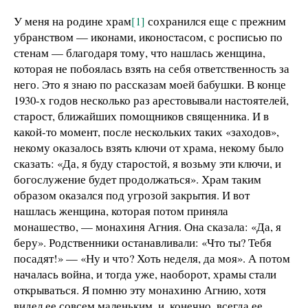
У меня на родине храм
[1]
сохранился еще с прежним
убранством — иконами, иконостасом, с росписью по
стенам — благодаря тому, что нашлась женщина,
которая не побоялась взять на себя ответственность за
него. Это я знаю по рассказам моей бабушки. В конце
1930‑х годов несколько раз арестовывали настоятелей,
старост, ближайших помощников священника. И в
какой-то момент, после нескольких таких «заходов»,
некому оказалось взять ключи от храма, некому было
сказать: «Да, я буду старостой, я возьму эти ключи, и
богослужение будет продолжаться». Храм таким
образом оказался под угрозой закрытия. И вот
нашлась женщина, которая потом приняла
монашество, — монахиня Агния. Она сказала: «Да, я
беру». Родственники останавливали: «Что ты? Тебя
посадят!» — «Ну и что? Хоть неделя, да моя». А потом
началась война, и тогда уже, наоборот, храмы стали
открываться. Я помню эту монахиню Агнию, хотя
видел ее совсем маленьким, и, конечно, всегда ее