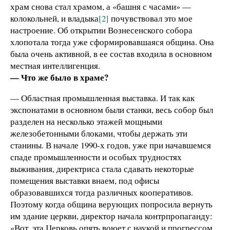
храм снова стал храмом, а «башня с часами» —
колокольней, и владыка
[2]
почувствовал это мое
настроение. Об открытии Вознесенского собора
хлопотала тогда уже сформировавшаяся община. Она
была очень активной, в ее состав входила в основном
местная интеллигенция.
— Что же было в храме?
— Областная промышленная выставка. И так как
экспонатами в основном были станки, весь собор был
разделен на несколько этажей мощными
железобетонными блоками, чтобы держать эти
станины. В начале 1990‑х годов, уже при начавшемся
спаде промышленности и особых трудностях
выживания, директриса стала сдавать некоторые
помещения выставки внаем, под офисы
образовавшихся тогда различных кооперативов.
Поэтому когда община верующих попросила вернуть
им здание церкви, директор начала контрпропаганду:
«Вот, эта Церковь опять воюет с наукой и прогрессом,