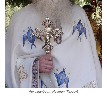
Архимандрит Иустин (Пырву)