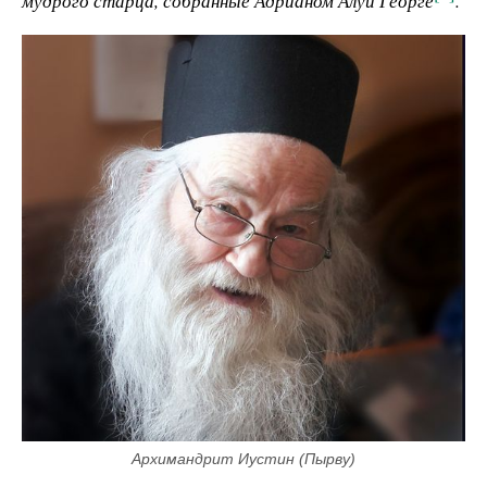
мудрого старца, собранные Адрианом Алуй Георге
.
Архимандрит Иустин (Пырву)