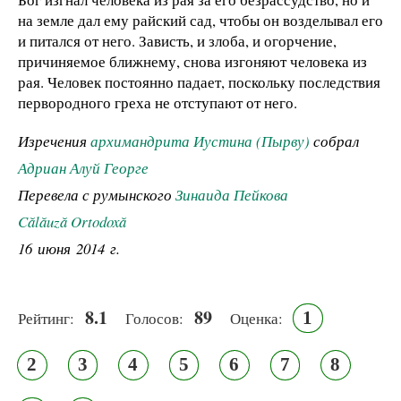
на земле дал ему райский сад, чтобы он возделывал его
и питался от него. Зависть, и злоба, и огорчение,
причиняемое ближнему, снова изгоняют человека из
рая. Человек постоянно падает, поскольку последствия
первородного греха не отступают от него.
Изречения
архимандрита Иустина (Пырву)
собрал
Адриан Алуй Георге
Перевела с румынского
Зинаида Пейкова
Călăuză Ortodoxă
16 июня 2014 г.
8.1
89
1
Рейтинг:
Голосов:
Оценка:
2
3
4
5
6
7
8