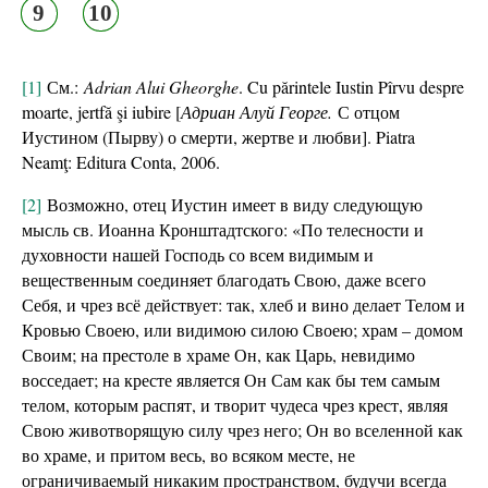
9
10
[1]
См.:
Adrian Alui Gheorghe
. Cu părintele Iustin Pîrvu despre
moarte, jertfă şi iubire [
Адриан Алуй Георге.
С отцом
Иустином (Пырву) о смерти, жертве и любви]. Piatra
Neamţ: Editura Conta, 2006.
[2]
Возможно, отец Иустин имеет в виду следующую
мысль св. Иоанна Кронштадтского: «По телесности и
духовности нашей Господь со всем видимым и
вещественным соединяет благодать Свою, даже всего
Себя, и чрез всё действует: так, хлеб и вино делает Телом и
Кровью Своею, или видимою силою Своею; храм – домом
Своим; на престоле в храме Он, как Царь, невидимо
восседает; на кресте является Он Сам как бы тем самым
телом, которым распят, и творит чудеса чрез крест, являя
Свою животворящую силу чрез него; Он во вселенной как
во храме, и притом весь, во всяком месте, не
ограничиваемый никаким пространством, будучи всегда