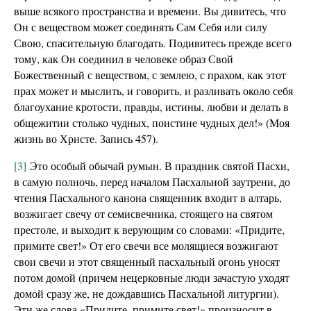
выше всякого пространства и времени. Вы дивитесь, что
Он с веществом может соединять Сам Себя или силу
Свою, спасительную благодать. Подивитесь прежде всего
тому, как Он соединил в человеке образ Свой
Божественный с веществом, с землею, с прахом, как этот
прах может и мыслить, и говорить, и разливать около себя
благоухание кротости, правды, истины, любви и делать в
общежитии столько чудных, поистине чудных дел!» (Моя
жизнь во Христе. Запись 457).
[3]
Это особый обычай румын. В праздник святой Пасхи,
в самую полночь, перед началом Пасхальной заутрени, до
чтения Пасхального канона священник входит в алтарь,
возжигает свечу от семисвечника, стоящего на святом
престоле, и выходит к верующим со словами: «Придите,
примите свет!» От его свечи все молящиеся возжигают
свои свечи и этот священный пасхальный огонь уносят
потом домой (причем нецерковные люди зачастую уходят
домой сразу же, не дождавшись Пасхальной литургии).
Эти же слова «Придите, примите свет!» произносит в