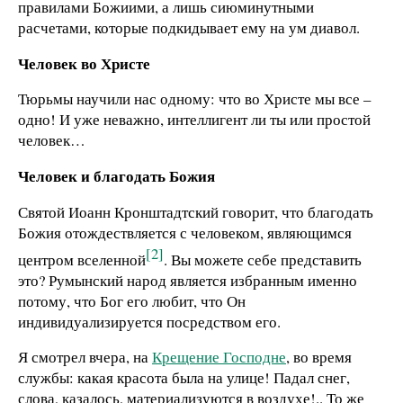
правилами Божиими, а лишь сиюминутными
расчетами, которые подкидывает ему на ум диавол.
Человек во Христе
Тюрьмы научили нас одному: что во Христе мы все –
одно! И уже неважно, интеллигент ли ты или простой
человек…
Человек и благодать Божия
Святой Иоанн Кронштадтский говорит, что благодать
Божия отождествляется с человеком, являющимся
[2]
центром вселенной
. Вы можете себе представить
это? Румынский народ является избранным именно
потому, что Бог его любит, что Он
индивидуализируется посредством его.
Я смотрел вчера, на
Крещение Господне
, во время
службы: какая красота была на улице! Падал снег,
слова, казалось, материализуются в воздухе!.. То же