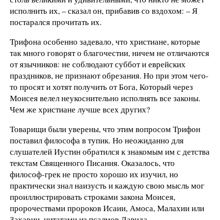
исполнить их, – сказал он, прибавив со вздохом: – Я
постарался прочитать их.
Трифона особенно задевало, что христиане, которые
так много говорят о благочестии, ничем не отличаются
от язычников: не соблюдают суббот и еврейских
праздников, не признают обрезания. Но при этом чего-
то просят и хотят получить от Бога, Который через
Моисея велел неукоснительно исполнять все законы.
Чем же христиане лучше всех других?
Товарищи были уверены, что этим вопросом Трифон
поставил философа в тупик. Но неожиданно для
слушателей Иустин обратился к знакомым им с детства
текстам Священного Писания. Оказалось, что
философ-грек не просто хорошо их изучил, но
практически знал наизусть и каждую свою мысль мог
проиллюстрировать строками закона Моисея,
пророчествами пророков Исаии, Амоса, Малахии или
Захарии, цитатами из псалмов Давида.