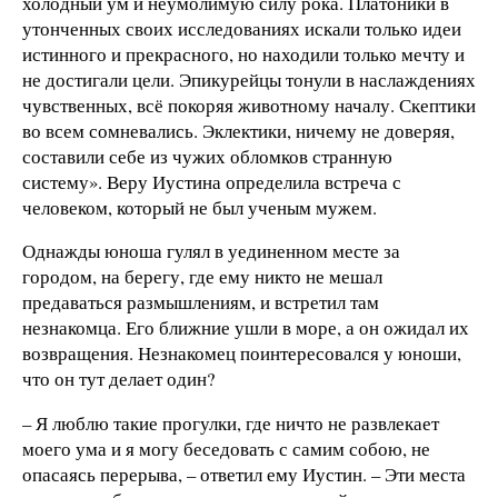
холодный ум и неумолимую силу рока. Платоники в
утонченных своих исследованиях искали только идеи
истинного и прекрасного, но находили только мечту и
не достигали цели. Эпикурейцы тонули в наслаждениях
чувственных, всё покоряя животному началу. Скептики
во всем сомневались. Эклектики, ничему не доверяя,
составили себе из чужих обломков странную
систему». Веру Иустина определила встреча с
человеком, который не был ученым мужем.
Однажды юноша гулял в уединенном месте за
городом, на берегу, где ему никто не мешал
предаваться размышлениям, и встретил там
незнакомца. Его ближние ушли в море, а он ожидал их
возвращения. Незнакомец поинтересовался у юноши,
что он тут делает один?
– Я люблю такие прогулки, где ничто не развлекает
моего ума и я могу беседовать с самим собою, не
опасаясь перерыва, – ответил ему Иустин. – Эти места