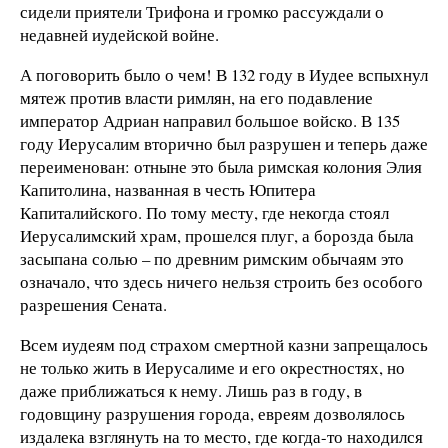
сидели приятели Трифона и громко рассуждали о
недавней иудейской войне.
А поговорить было о чем! В 132 году в Иудее вспыхнул
мятеж против власти римлян, на его подавление
император Адриан направил большое войско. В 135
году Иерусалим вторично был разрушен и теперь даже
переименован: отныне это была римская колония Элия
Капитолина, названная в честь Юпитера
Капиталийского. По тому месту, где некогда стоял
Иерусалимский храм, прошелся плуг, а борозда была
засыпана солью – по древним римским обычаям это
означало, что здесь ничего нельзя строить без особого
разрешения Сената.
Всем иудеям под страхом смертной казни запрещалось
не только жить в Иерусалиме и его окрестностях, но
даже приближаться к нему. Лишь раз в году, в
годовщину разрушения города, евреям дозволялось
издалека взглянуть на то место, где когда-то находился