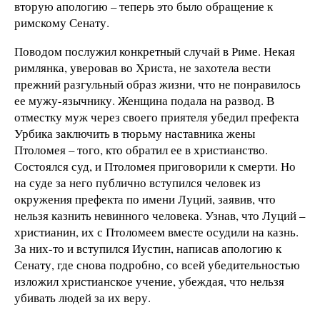
вторую апологию – теперь это было обращение к
римскому Сенату.
Поводом послужил конкретный случай в Риме. Некая
римлянка, уверовав во Христа, не захотела вести
прежний разгульный образ жизни, что не понравилось
ее мужу-язычнику. Женщина подала на развод. В
отместку муж через своего приятеля убедил префекта
Урбика заключить в тюрьму наставника жены
Птоломея – того, кто обратил ее в христианство.
Состоялся суд, и Птоломея приговорили к смерти. Но
на суде за него публично вступился человек из
окружения префекта по имени Луций, заявив, что
нельзя казнить невинного человека. Узнав, что Луций –
христианин, их с Птоломеем вместе осудили на казнь.
За них-то и вступился Иустин, написав апологию к
Сенату, где снова подробно, со всей убедительностью
изложил христианское учение, убеждая, что нельзя
убивать людей за их веру.