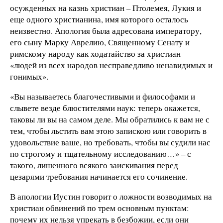
осужденных на казнь христиан – Птолемея, Лукия и
еще одного христианина, имя которого осталось
неизвестно. Апология была адресована императору,
его сыну Марку Аврелию, Священному Сенату и
римскому народу как ходатайство за христиан –
«людей из всех народов несправедливо ненавидимых и
гонимых».
«Вы называетесь благочестивыми и философами и
слывете везде блюстителями наук: теперь окажется,
таковы ли вы на самом деле. Мы обратились к вам не с
тем, чтобы льстить вам этою запискою или говорить в
удовольствие ваше, но требовать, чтобы вы судили нас
по строгому и тщательному исследованию…» – с
такого, лишенного всякого заискивания перед
цезарями требования начинается его сочинение.
В апологии Иустин говорит о ложности возводимых на
христиан обвинений по трем основным пунктам:
почему их нельзя упрекать в безбожии, если они