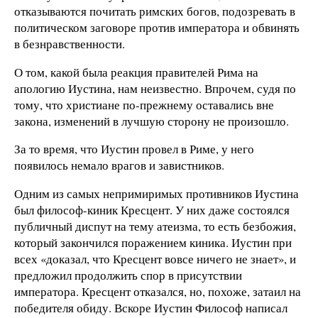
отказываются почитать римских богов, подозревать в
политическом заговоре против императора и обвинять
в безнравственности.
О том, какой была реакция правителей Рима на
апологию Иустина, нам неизвестно. Впрочем, судя по
тому, что христиане по-прежнему оставались вне
закона, изменений в лучшую сторону не произошло.
За то время, что Иустин провел в Риме, у него
появилось немало врагов и завистников.
Одним из самых непримиримых противников Иустина
был философ-киник Кресцент. У них даже состоялся
публичный диспут на тему атеизма, то есть безбожия,
который закончился поражением киника. Иустин при
всех «доказал, что Кресцент вовсе ничего не знает», и
предложил продолжить спор в присутствии
императора. Кресцент отказался, но, похоже, затаил на
победителя обиду. Вскоре Иустин Философ написал