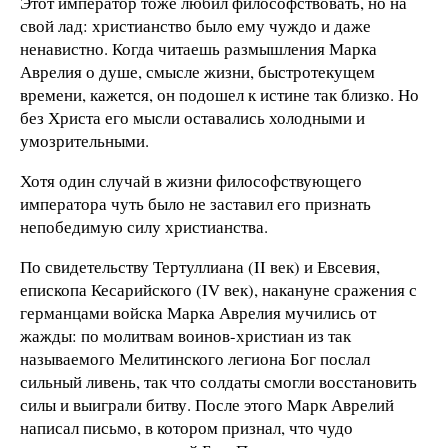
Этот император тоже любил философствовать, но на
свой лад: христианство было ему чуждо и даже
ненавистно. Когда читаешь размышления Марка
Аврелия о душе, смысле жизни, быстротекущем
времени, кажется, он подошел к истине так близко. Но
без Христа его мысли оставались холодными и
умозрительными.
Хотя один случай в жизни философствующего
императора чуть было не заставил его признать
непобедимую силу христианства.
По свидетельству Тертуллиана (II век) и Евсевия,
епископа Кесарийского (IV век), накануне сражения с
германцами войска Марка Аврелия мучились от
жажды: по молитвам воинов-христиан из так
называемого Мелитинского легиона Бог послал
сильный ливень, так что солдаты смогли восстановить
силы и выиграли битву. После этого Марк Аврелий
написал письмо, в котором признал, что чудо