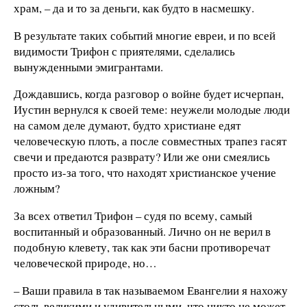
храм, – да и то за деньги, как будто в насмешку.
В результате таких событий многие евреи, и по всей
видимости Трифон с приятелями, сделались
вынужденными эмигрантами.
Дождавшись, когда разговор о войне будет исчерпан,
Иустин вернулся к своей теме: неужели молодые люди
на самом деле думают, будто христиане едят
человеческую плоть, а после совместных трапез гасят
свечи и предаются разврату? Или же они смеялись
просто из-за того, что находят христианское учение
ложным?
За всех ответил Трифон – судя по всему, самый
воспитанный и образованный. Лично он не верил в
подобную клевету, так как эти басни противоречат
человеческой природе, но…
– Ваши правила в так называемом Евангелии я нахожу
столь великими и удивительными, что никто не может