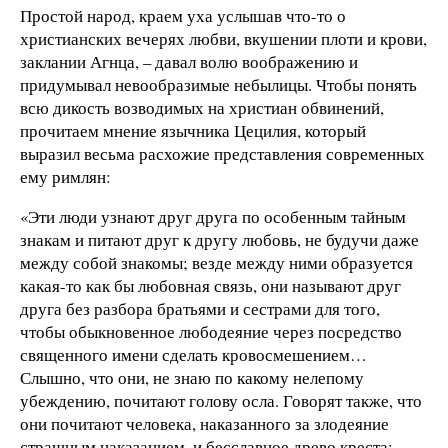
Простой народ, краем уха услышав что-то о
христианских вечерях любви, вкушении плоти и крови,
заклании Агнца, – давал волю воображению и
придумывал невообразимые небылицы. Чтобы понять
всю дикость возводимых на христиан обвинений,
прочитаем мнение язычника Цецилия, который
выразил весьма расхожие представления современных
ему римлян:
«Эти люди узнают друг друга по особенным тайным
знакам и питают друг к другу любовь, не будучи даже
между собой знакомы; везде между ними образуется
какая-то как бы любовная связь, они называют друг
друга без разбора братьями и сестрами для того,
чтобы обыкновенное любодеяние через посредство
священного имени сделать кровосмешением…
Слышно, что они, не знаю по какому нелепому
убеждению, почитают голову осла. Говорят также, что
они почитают человека, наказанного за злодеяние
страшным наказанием, и бесславное древо креста;