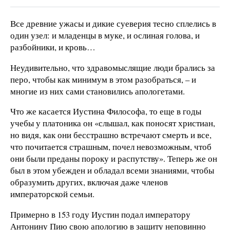
Все древние ужасы и дикие суеверия тесно сплелись в
один узел: и младенцы в муке, и ослиная голова, и
разбойники, и кровь…
Неудивительно, что здравомыслящие люди брались за
перо, чтобы как минимум в этом разобраться, – и
многие из них сами становились апологетами.
Что же касается Иустина Философа, то еще в годы
учебы у платоника он «слышал, как поносят христиан,
но видя, как они бесстрашно встречают смерть и все,
что почитается страшным, почел невозможным, чтоб
они были преданы пороку и распутству». Теперь же он
был в этом убежден и обладал всеми знаниями, чтобы
образумить других, включая даже членов
императорской семьи.
Примерно в 153 году Иустин подал императору
Антонину Пию свою апологию в защиту неповинно