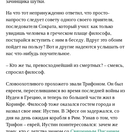
зачинщика шутки.
На что тот непринужденно ответил, что просто-
напросто следует совету одного своего приятеля,
последователя Сократа, который учил: как только
увидишь человека в греческом плаще философа,
постарайся вступить с ним в беседу. Вдруг это обоим
пойдет на пользу? Вот и другие надеются услышать от
нас что-нибудь поучительное.
– Кто же ты, превосходнейший из смертных? – смеясь,
спросил философ.
Словоохотливого прохожего звали Трифоном. Он был
евреем, переселившимся во время последней войны из
Иудеи в Грецию, и теперь по большей части жил в
Коринфе. Философ тоже оказался гостем города и
назвал свое имя: Иустин. В Эфесе он задержался, со
дня на день ожидая корабля в Рим. Узнав о том, что
Трифон – еврей, Иустин поинтересовался: зачем же
тому, кто с детства знаком со
Священным Писанием
,