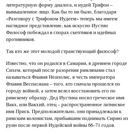
литературную форму диалога, и иудей Трифон –
вымышленное лицо. Как бы то ни было, благодаря
«Разговору с Трифоном Иудеем» теперь мы имеем
наглядное представление, как искусно Иустин
Философ побеждал в спорах скептиков и идейных
противников.
Так кто же этот молодой странствующий философ?
Известно, что он родился в Самарии, в древнем городе
Сихем, который после разорения римлянами стал
называться Флавия Неаполис, в честь императора
Флавия Веспасиана – того, кто сначала прошелся по
городу войной, а затем велел восстановить его по
римскому образцу. Дед Иустина носил греческое имя
Вакх, или Вакхий, отец – распространенное латинское
имя Приск. Предположительно, они принадлежали к
римским колонистам, прибывшим поднимать Сирию из
руин после первой Иудейской войны 66–71 годов.