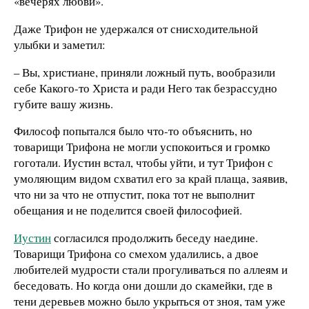
«вечерях любви».
Даже Трифон не удержался от снисходительной
улыбки и заметил:
– Вы, христиане, приняли ложный путь, вообразили
себе Какого-то Христа и ради Него так безрассудно
губите вашу жизнь.
Философ попытался было что-то объяснить, но
товарищи Трифона не могли успокоиться и громко
гоготали. Иустин встал, чтобы уйти, и тут Трифон с
умоляющим видом схватил его за край плаща, заявив,
что ни за что не отпустит, пока тот не выполнит
обещания и не поделится своей философией.
Иустин
согласился продолжить беседу наедине.
Товарищи Трифона со смехом удалились, а двое
любителей мудрости стали прогуливаться по аллеям и
беседовать. Но когда они дошли до скамейки, где в
тени деревьев можно было укрыться от зноя, там уже